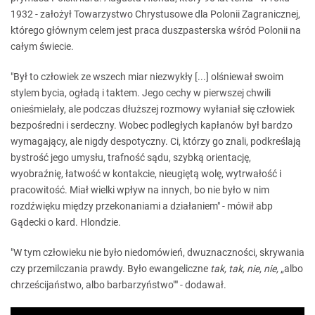
1932 - założył Towarzystwo Chrystusowe dla Polonii Zagranicznej,
którego głównym celem jest praca duszpasterska wśród Polonii na
całym świecie.
"Był to człowiek ze wszech miar niezwykły [...] olśniewał swoim
stylem bycia, ogładą i taktem. Jego cechy w pierwszej chwili
onieśmielały, ale podczas dłuższej rozmowy wyłaniał się człowiek
bezpośredni i serdeczny. Wobec podległych kapłanów był bardzo
wymagający, ale nigdy despotyczny. Ci, którzy go znali, podkreślają
bystrość jego umysłu, trafność sądu, szybką orientację,
wyobraźnię, łatwość w kontakcie, nieugiętą wolę, wytrwałość i
pracowitość. Miał wielki wpływ na innych, bo nie było w nim
rozdźwięku między przekonaniami a działaniem" - mówił abp
Gądecki o kard. Hlondzie.
"W tym człowieku nie było niedomówień, dwuznaczności, skrywania
czy przemilczania prawdy. Było ewangeliczne
tak, tak, nie, nie,
„albo
chrześcijaństwo, albo barbarzyństwo"" - dodawał.