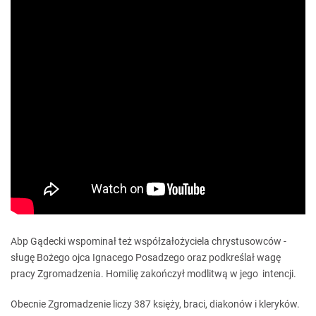
Abp Gądecki wspominał też współzałożyciela chrystusowców -
sługę Bożego ojca Ignacego Posadzego oraz podkreślał wagę
pracy Zgromadzenia. Homilię zakończył modlitwą w jego intencji.
Obecnie Zgromadzenie liczy 387 księży, braci, diakonów i kleryków.