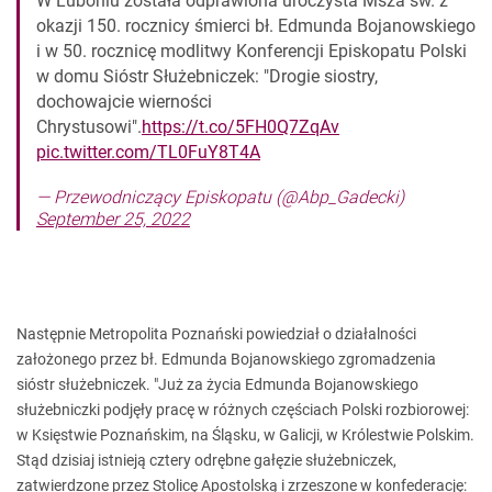
W Luboniu została odprawiona uroczysta Msza św. z
okazji 150. rocznicy śmierci bł. Edmunda Bojanowskiego
i w 50. rocznicę modlitwy Konferencji Episkopatu Polski
w domu Sióstr Służebniczek: "Drogie siostry,
dochowajcie wierności
Chrystusowi".
https://t.co/5FH0Q7ZqAv
pic.twitter.com/TL0FuY8T4A
— Przewodniczący Episkopatu (@Abp_Gadecki)
September 25, 2022
Następnie Metropolita Poznański powiedział o działalności
założonego przez bł. Edmunda Bojanowskiego zgromadzenia
sióstr służebniczek. "Już za życia Edmunda Bojanowskiego
służebniczki podjęły pracę w różnych częściach Polski rozbiorowej:
w Księstwie Poznańskim, na Śląsku, w Galicji, w Królestwie Polskim.
Stąd dzisiaj istnieją cztery odrębne gałęzie służebniczek,
zatwierdzone przez Stolicę Apostolską i zrzeszone w konfederację: