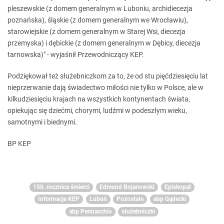
pleszewskie (z domem generalnym w Luboniu, archidiecezja
poznańska), śląskie (z domem generalnym we Wrocławiu),
starowiejskie (z domem generalnym w Starej Wsi, diecezja
przemyska) i dębickie (z domem generalnym w Dębicy, diecezja
tarnowska)" - wyjaśnił Przewodniczący KEP.
Podziękował też służebniczkom za to, że od stu pięćdziesięciu lat
nieprzerwanie dają świadectwo miłości nie tylko w Polsce, ale w
kilkudziesięciu krajach na wszystkich kontynentach świata,
opiekując się dziećmi, chorymi, ludźmi w podeszłym wieku,
samotnymi i biednymi.
BP KEP
150. rocznica śmierci
Edmund Bojanowski
Episkopat
Informacje KEP
Luboń
Pozostałe
abp Gądecki
abp Pennacchio
służebniczki