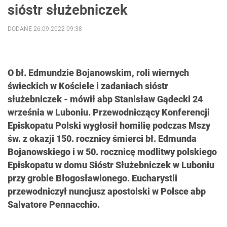
sióstr służebniczek
DODANE 26.09.2022 09:38
O bł. Edmundzie Bojanowskim, roli wiernych
świeckich w Kościele i zadaniach sióstr
służebniczek - mówił abp Stanisław Gądecki 24
września w Luboniu. Przewodniczący Konferencji
Episkopatu Polski wygłosił homilię podczas Mszy
św. z okazji 150. rocznicy śmierci bł. Edmunda
Bojanowskiego i w 50. rocznicę modlitwy polskiego
Episkopatu w domu Sióstr Służebniczek w Luboniu
przy grobie Błogosławionego. Eucharystii
przewodniczył nuncjusz apostolski w Polsce abp
Salvatore Pennacchio.