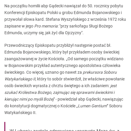
Na początku homilii abp Gądecki nawiązał do 50. rocznicy pobytu
Konferencji Episkopatu Polski u grobu Edmunda Bojanowskiego i
przywołał słowa kard. Stefana Wyszyńskiego z września 1972 roku
zapisane w jego
Pro memoria
: "przy sarkofagu Sługi Bożego
Edmunda, uczymy się, jak żyć dla Ojczyzny".
Przewodniczący Episkopatu przybliżył następnie postać bł.
Edmunda Bojanowskiego, który był przykładem osoby świeckiej
zaangażowanej w życie Kościoła. „Od samego początku widziano
w Bojanowskim przykład autentycznego apostolstwa człowieka
świeckiego. Co więcej, uznano go nawet za
prekursora Soboru
Watykańskiego II
, który to sobór stwierdził, że właściwe powołanie
osób świeckich wyrasta z chrztu świętego a ich zadaniem:
jest
szukać Królestwa Bożego, zajmując się sprawami świeckimi i
kierując nimi po myśli Bożej
" - powiedział abp Gądecki, nawiązując
do konstytucji dogmatycznej o Kościele „
Lumen Gentium
” Soboru
Watykańskiego II.