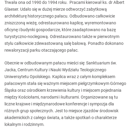
Trwała ona od 1990 do 1994 roku. Pracami kierował ks. dr Albert
Glaeser. Udało się w dużej mierze odtworzyć zabytkową
architekturę historycznego pałacu. Odbudowano całkowicie
zniszczoną wieżę, odrestaurowano kaplicę, wyremontowano
oficynę i budynki gospodarcze, które zaadaptowano na bazę
turystyczno-noclegową. Odrestaurowano także w pierwotnym
stylu całkowicie zdewastowaną salę balową. Ponadto dokonano
rewaloryzacji parku otaczającego pałac.
Obecnie w odbudowanym pałacu mieści się: Sanktuarium św.
Jacka, Centrum Kultury i Nauki Wydziału Teologicznego
Uniwersytetu Opolskiego. Kaplica wraz z całym kompleksem
pałacowym stała się ważnym miejscem pielgrzymkowym Górnego
Śląska oraz ośrodkiem krzewienia kultury i miejscem pojednania
między Kościołami, narodami i kulturami. Organizowane są tu
liczne krajowe i międzynarodowe konferencje i sympozja dla
różnych grup społecznych. Jest to miejsce zjazdów środowisk
akademickich z całego świata, a także spotkań o charakterze
lokalnym i rodzinnym.