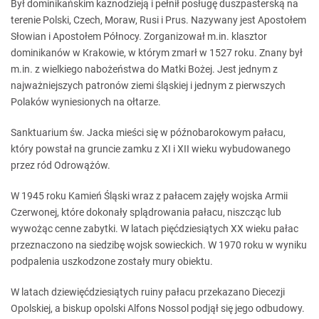
Był dominikańskim kaznodzieją i pełnił posługę duszpasterską na
terenie Polski, Czech, Moraw, Rusi i Prus. Nazywany jest Apostołem
Słowian i Apostołem Północy. Zorganizował m.in. klasztor
dominikanów w Krakowie, w którym zmarł w 1527 roku. Znany był
m.in. z wielkiego nabożeństwa do Matki Bożej. Jest jednym z
najważniejszych patronów ziemi śląskiej i jednym z pierwszych
Polaków wyniesionych na ołtarze.
Sanktuarium św. Jacka mieści się w późnobarokowym pałacu,
który powstał na gruncie zamku z XI i XII wieku wybudowanego
przez ród Odrowążów.
W 1945 roku Kamień Śląski wraz z pałacem zajęły wojska Armii
Czerwonej, które dokonały splądrowania pałacu, niszcząc lub
wywożąc cenne zabytki. W latach pięćdziesiątych XX wieku pałac
przeznaczono na siedzibę wojsk sowieckich. W 1970 roku w wyniku
podpalenia uszkodzone zostały mury obiektu.
W latach dziewięćdziesiątych ruiny pałacu przekazano Diecezji
Opolskiej, a biskup opolski Alfons Nossol podjął się jego odbudowy.