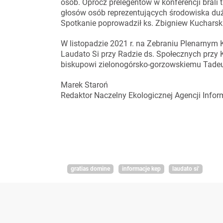
osób. Oprócz prelegentów w konferencji brali 
głosów osób reprezentujących środowiska duży
Spotkanie poprowadził ks. Zbigniew Kucharski
W listopadzie 2021 r. na Zebraniu Plenarnym 
Laudato Si przy Radzie ds. Społecznych przy
biskupowi zielonogórsko-gorzowskiemu Tadeu
Marek Staroń
Redaktor Naczelny Ekologicznej Agencji Infor
gratias domine
informacje kep
laudato si'