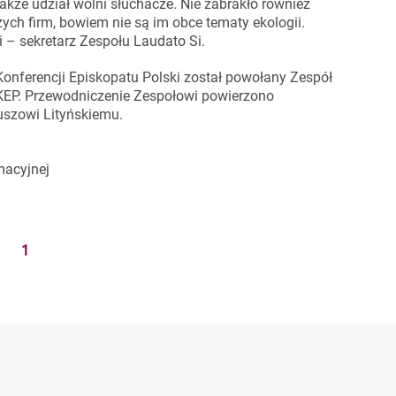
także udział wolni słuchacze. Nie zabrakło również
ch firm, bowiem nie są im obce tematy ekologii.
 – sekretarz Zespołu Laudato Si.
Konferencji Episkopatu Polski został powołany Zespół
 KEP. Przewodniczenie Zespołowi powierzono
szowi Lityńskiemu.
macyjnej
1