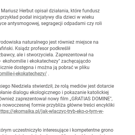
ariusz Herbut opisał działania, które fundusz
rzykład podał inicjatywy dla dzieci w wieku
ce antysmogowej, segragecji odpadami czy roli
dowiska naturalnego jest również miejsce na
iński. Ksiądz profesor podkreślił
awcy, ale i stworzyciela. Zaprezentował na
– ekohomilie i ekokatechezy" zachęcającdo
licznie dostępna i można ją pobrać w pliku
omilie-i-ekokatechezy/
.
ego Niedziela stwierdził, że rolą mediów jest dotarcie
ołanie dialogu ekologicznego i pokazanie katolickiej
i również zaprezentował nowy film „GRATIAS DOMINE",
o nowoczesnej formie przybliża główne treści encykliki
ttps://ekomaika.pl/jak-wlaczyc-tryb-eko-o-tym-w-
órym uczestniczyło interesujące i kompetentne grono