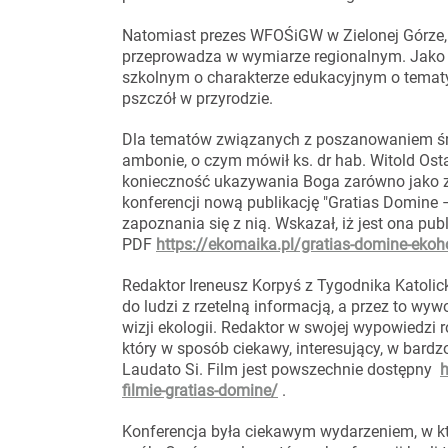
Natomiast prezes WFOŚiGW w Zielonej Górze, M
przeprowadza w wymiarze regionalnym. Jako p
szkolnym o charakterze edukacyjnym o tematy
pszczół w przyrodzie.
Dla tematów związanych z poszanowaniem śro
ambonie, o czym mówił ks. dr hab. Witold Ostaf
konieczność ukazywania Boga zarówno jako zb
konferencji nową publikację "Gratias Domine 
zapoznania się z nią. Wskazał, iż jest ona pub
PDF
https://ekomaika.pl/gratias-domine-ekoh
Redaktor Ireneusz Korpyś z Tygodnika Katolicki
do ludzi z rzetelną informacją, a przez to wyw
wizji ekologii. Redaktor w swojej wypowiedz
który w sposób ciekawy, interesujący, w bardz
Laudato Si. Film jest powszechnie dostępny
h
filmie-gratias-domine/
.
Konferencja była ciekawym wydarzeniem, w kt