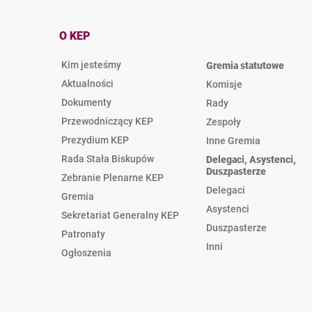
O KEP
Kim jesteśmy
Gremia statutowe
Aktualności
Komisje
Dokumenty
Rady
Przewodniczący KEP
Zespoły
Prezydium KEP
Inne Gremia
Rada Stała Biskupów
Delegaci, Asystenci,
Duszpasterze
Zebranie Plenarne KEP
Delegaci
Gremia
Asystenci
Sekretariat Generalny KEP
Duszpasterze
Patronaty
Inni
Ogłoszenia