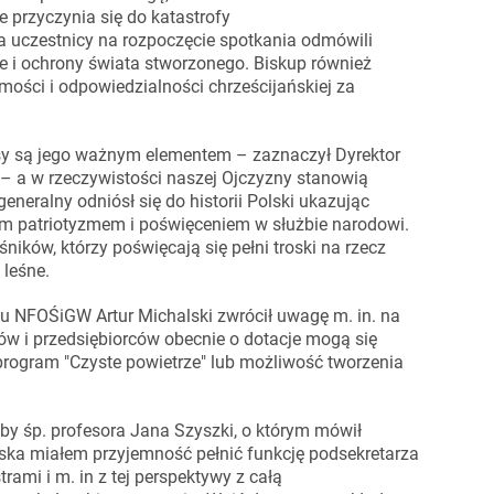
e przyczynia się do katastrofy
a uczestnicy na rozpoczęcie spotkania odmówili
ie i ochrony świata stworzonego. Biskup również
ości i odpowiedzialności chrześcijańskiej za
asy są jego ważnym elementem – zaznaczył Dyrektor
 a w rzeczywistości naszej Ojczyzny stanowią
eneralny odniósł się do historii Polski ukazując
im patriotyzmem i poświęceniem w służbie narodowi.
ników, którzy poświęcają się pełni troski na rzecz
leśne.
du NFOŚiGW Artur Michalski zwrócił uwagę m. in. na
ów i przedsiębiorców obecnie o dotacje mogą się
 program "Czyste powietrze" lub możliwość tworzenia
oby śp. profesora Jana Szyszki, o którym mówił
ska miałem przyjemność pełnić funkcję podsekretarza
rami i m. in z tej perspektywy z całą