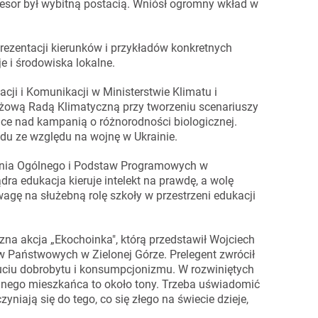
fesor był wybitną postacią. Wniósł ogromny wkład w
prezentacji kierunków i przykładów konkretnych
e i środowiska lokalne.
cji i Komunikacji w Ministerstwie Klimatu i
żową Radą Klimatyczną przy tworzeniu scenariuszy
race nad kampanią o różnorodności biologicznej.
du ze względu na wojnę w Ukrainie.
cenia Ogólnego i Podstaw Programowych w
dra edukacja kieruje intelekt na prawdę, a wolę
agę na służebną rolę szkoły w przestrzeni edukacji
zna akcja „Ekochoinka", którą przedstawił Wojciech
ów Państwowych w Zielonej Górze. Prelegent zwrócił
uciu dobrobytu i konsumpcjonizmu. W rozwiniętych
dnego mieszkańca to około tony. Trzeba uświadomić
iają się do tego, co się złego na świecie dzieje,