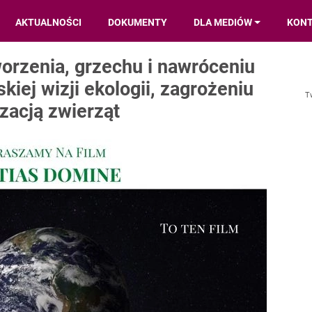
AKTUALNOŚCI
DOKUMENTY
DLA MEDIÓW
KON
orzenia, grzechu i nawróceniu
kiej wizji ekologii, zagrożeniu
T
izacją zwierząt