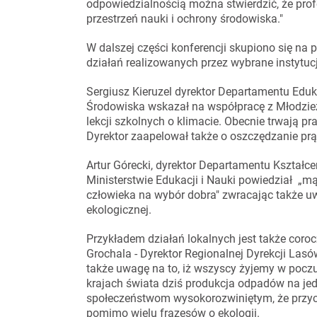
odpowiedzialnością można stwierdzić, że pro
przestrzeń nauki i ochrony środowiska."
W dalszej części konferencji skupiono się na 
działań realizowanych przez wybrane instytucj
Sergiusz Kieruzel dyrektor Departamentu Eduka
Środowiska wskazał na współpracę z Młodzie
lekcji szkolnych o klimacie. Obecnie trwają p
Dyrektor zaapelował także o oszczędzanie prą
Artur Górecki, dyrektor Departamentu Kształ
Ministerstwie Edukacji i Nauki powiedział „mą
człowieka na wybór dobra" zwracając także uw
ekologicznej.
Przykładem działań lokalnych jest także coroc
Grochala - Dyrektor Regionalnej Dyrekcji Las
także uwagę na to, iż wszyscy żyjemy w pocz
krajach świata dziś produkcja odpadów na je
społeczeństwom wysokorozwiniętym, że przyczyn
pomimo wielu frazesów o ekologii.