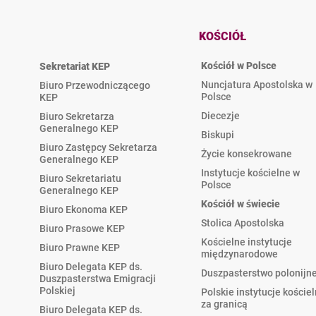
KOŚCIÓŁ
Kościół w Polsce
Sekretariat KEP
Nuncjatura Apostolska w
Biuro Przewodniczącego
Polsce
KEP
Diecezje
Biuro Sekretarza
Generalnego KEP
Biskupi
Biuro Zastępcy Sekretarza
Życie konsekrowane
Generalnego KEP
Instytucje kościelne w
Biuro Sekretariatu
Polsce
Generalnego KEP
Kościół w świecie
Biuro Ekonoma KEP
Stolica Apostolska
Biuro Prasowe KEP
Kościelne instytucje
Biuro Prawne KEP
międzynarodowe
Biuro Delegata KEP ds.
Duszpasterstwo polonijn
Duszpasterstwa Emigracji
Polskiej
Polskie instytucje koście
za granicą
Biuro Delegata KEP ds.