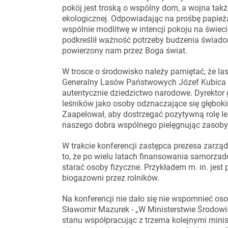
pokój jest troską o wspólny dom, a wojna takż
ekologicznej. Odpowiadając na prośbę papież
wspólnie modlitwę w intencji pokoju na świec
podkreślił ważność potrzeby budzenia świadom
powierzony nam przez Boga świat.
W trosce o środowisko należy pamiętać, że l
Generalny Lasów Państwowych Józef Kubica –
autentycznie dziedzictwo narodowe. Dyrektor g
leśników jako osoby odznaczające się głębok
Zaapelował, aby dostrzegać pozytywną rolę leś
naszego dobra wspólnego pielęgnując zasoby 
W trakcie konferencji zastępca prezesa zarzą
to, że po wielu latach finansowania samorzad
starać osoby fizyczne. Przykładem m. in. jest
biogazowni przez rolników.
Na konferencji nie dało się nie wspomnieć os
Sławomir Mazurek - „W Ministerstwie Środowi
stanu współpracując z trzema kolejnymi minist