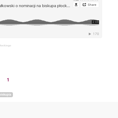
łockiego
1
biskupia