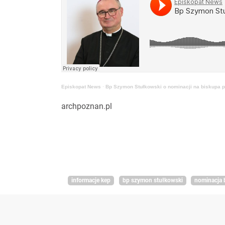
Episkopat News
·
Bp Szymon Stułkowski o nominacji na biskupa p
archpoznan.pl
informacje kep
bp szymon stułkowski
nominacja 