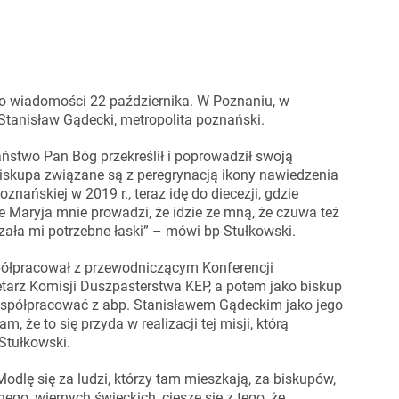
o wiadomości 22 października. W Poznaniu, w
Stanisław Gądecki, metropolita poznański.
aństwo Pan Bóg przekreślił i poprowadził swoją
biskupa związane są z peregrynacją ikony nawiedzenia
znańskiej w 2019 r., teraz idę do diecezji, gdzie
e Maryja mnie prowadzi, że idzie ze mną, że czuwa też
zała mi potrzebne łaski” – mówi bp Stułkowski.
współpracował z przewodniczącym Konferencji
retarz Komisji Duszpasterstwa KEP, a potem jako biskup
współpracować z abp. Stanisławem Gądeckim jako jego
 że to się przyda w realizacji tej misji, którą
Stułkowski.
odlę się za ludzi, którzy tam mieszkają, za biskupów,
go, wiernych świeckich, cieszę się z tego, że