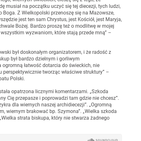
usiał na początku uczyć się tej diecezji, tych ludzi,
go Boga. Z Wielkopolski przenoszę się na Mazowsze,
zędzie jest ten sam Chrystus, jest Kościół, jest Maryja,
 chwale Bożej. Bardzo proszę też o modlitwę w mojej
ym wszystkim wyzwaniom, które stają przede mną” –
wski był doskonałym organizatorem, i że radość z
skup był bardzo dzielnym i gorliwym
 ogromną łatwość dotarcia do świeckich, nie
u perspektywicznie tworząc właściwe struktury” –
atu Polski.
tała opatrzona licznymi komentarzami. „Szkoda
nny Cię przepasze i poprowadzi tam gdzie nie chcesz”.
przykra dla wiernych naszej archidiecezji”. „Ogromną
 nam, wiernym brakować bp. Szymona”. „Wielka szkoda
„Wielka strata biskupa, który nie stwarza żadnego