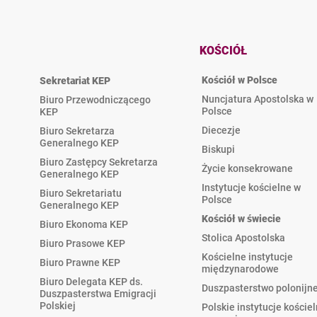
KOŚCIÓŁ
Kościół w Polsce
Sekretariat KEP
Nuncjatura Apostolska w
Biuro Przewodniczącego
Polsce
KEP
Diecezje
Biuro Sekretarza
Generalnego KEP
Biskupi
Biuro Zastępcy Sekretarza
Życie konsekrowane
Generalnego KEP
Instytucje kościelne w
Biuro Sekretariatu
Polsce
Generalnego KEP
Kościół w świecie
Biuro Ekonoma KEP
Stolica Apostolska
Biuro Prasowe KEP
Kościelne instytucje
Biuro Prawne KEP
międzynarodowe
Biuro Delegata KEP ds.
Duszpasterstwo polonijn
Duszpasterstwa Emigracji
Polskiej
Polskie instytucje koście