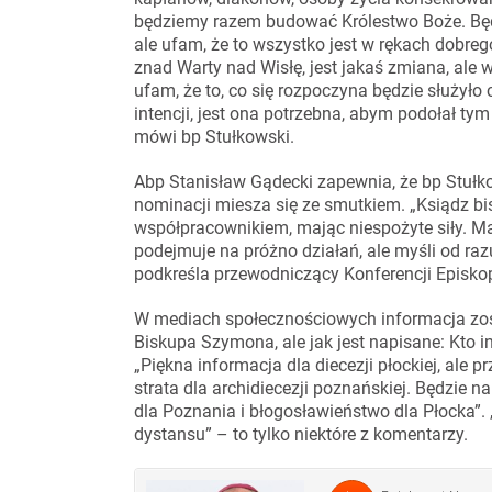
będziemy razem budować Królestwo Boże. Będę m
ale ufam, że to wszystko jest w rękach dobre
znad Warty nad Wisłę, jest jakaś zmiana, ale ws
ufam, że to, co się rozpoczyna będzie służyło
intencji, jest ona potrzebna, abym podołał t
mówi bp Stułkowski.
Abp Stanisław Gądecki zapewnia, że bp Stułko
nominacji miesza się ze smutkiem. „Ksiądz bi
współpracownikiem, mając niespożyte siły. Ma
podejmuje na próżno działań, ale myśli od raz
podkreśla przewodniczący Konferencji Episkop
W mediach społecznościowych informacja zos
Biskupa Szymona, ale jak jest napisane: Kto i
„Piękna informacja dla diecezji płockiej, ale 
strata dla archidiecezji poznańskiej. Będzie
dla Poznania i błogosławieństwo dla Płocka”. 
dystansu” – to tylko niektóre z komentarzy.