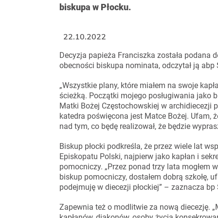
biskupa w Płocku.
22.10.2022
Decyzja papieża Franciszka została podana d
obecności biskupa nominata, odczytał ją abp 
„Wszystkie plany, które miałem na swoje kapł
ścieżką. Początki mojego posługiwania jako 
Matki Bożej Częstochowskiej w archidiecezji po
katedra poświęcona jest Matce Bożej. Ufam, ż
nad tym, co będę realizował, że będzie wypras
Biskup płocki podkreśla, że przez wiele lat 
Episkopatu Polski, najpierw jako kapłan i sek
pomocniczy. „Przez ponad trzy lata mogłem 
biskup pomocniczy, dostałem dobrą szkołę, ufam,
podejmuję w diecezji płockiej” – zaznacza bp 
Zapewnia też o modlitwie za nową diecezję. „M
kapłanów, diakonów, osoby życia konsekrowane