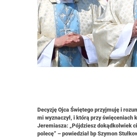
Decyzję Ojca Świętego przyjmuję i rozum
mi wyznaczył, i którą przy święceniach
Jeremiasza: „Pójdziesz dokądkolwiek cię
polecę” – powiedział bp Szymon Stułko