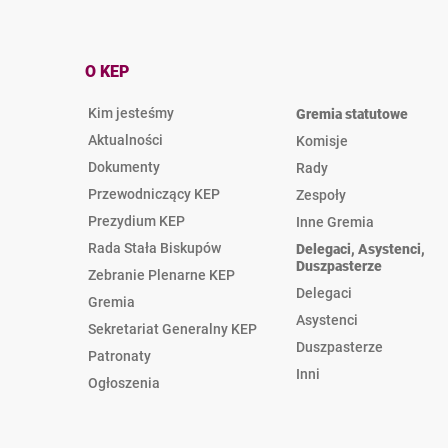
O KEP
Kim jesteśmy
Gremia statutowe
Aktualności
Komisje
Dokumenty
Rady
Przewodniczący KEP
Zespoły
Prezydium KEP
Inne Gremia
Rada Stała Biskupów
Delegaci, Asystenci,
Duszpasterze
Zebranie Plenarne KEP
Delegaci
Gremia
Asystenci
Sekretariat Generalny KEP
Duszpasterze
Patronaty
Inni
Ogłoszenia