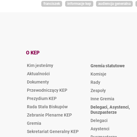
franciszek
informacje kep
audiencja generalna
O KEP
Kim jesteśmy
Gremia statutowe
Aktualności
Komisje
Dokumenty
Rady
Przewodniczący KEP
Zespoły
Prezydium KEP
Inne Gremia
Rada Stała Biskupów
Delegaci, Asystenci,
Duszpasterze
Zebranie Plenarne KEP
Delegaci
Gremia
Asystenci
Sekretariat Generalny KEP