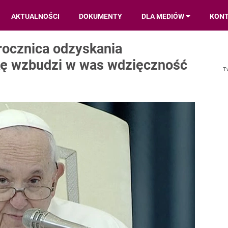
AKTUALNOŚCI
DOKUMENTY
DLA MEDIÓW
KON
rocznica odzyskania
skę wzbudzi w was wdzięczność
T