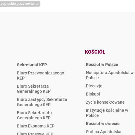
papieskie pozdrowienia
KOŚCIÓŁ
Kościół w Polsce
Sekretariat KEP
Nuncjatura Apostolska w
Biuro Przewodniczącego
Polsce
KEP
Diecezje
Biuro Sekretarza
Generalnego KEP
Biskupi
Biuro Zastępcy Sekretarza
Życie konsekrowane
Generalnego KEP
Instytucje kościelne w
Biuro Sekretariatu
Polsce
Generalnego KEP
Kościół w świecie
Biuro Ekonoma KEP
Stolica Apostolska
Biuro Prasowe KEP