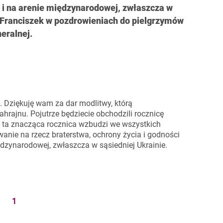
 i na arenie międzynarodowej, zwłaszcza w
ż Franciszek w pozdrowieniach do pielgrzymów
eralnej.
 Dziękuję wam za dar modlitwy, którą
hrajnu. Pojutrze będziecie obchodzili rocznicę
h ta znacząca rocznica wzbudzi we wszystkich
ie na rzecz braterstwa, ochrony życia i godności
ędzynarodowej, zwłaszcza w sąsiedniej Ukrainie.
1