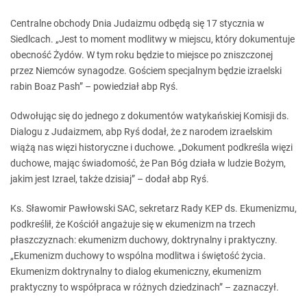
Centralne obchody Dnia Judaizmu odbędą się 17 stycznia w
Siedlcach. „Jest to moment modlitwy w miejscu, który dokumentuje
obecność Żydów. W tym roku będzie to miejsce po zniszczonej
przez Niemców synagodze. Gościem specjalnym będzie izraelski
rabin Boaz Pash” – powiedział abp Ryś.
Odwołując się do jednego z dokumentów watykańskiej Komisji ds.
Dialogu z Judaizmem, abp Ryś dodał, że z narodem izraelskim
wiążą nas więzi historyczne i duchowe. „Dokument podkreśla więzi
duchowe, mając świadomość, że Pan Bóg działa w ludzie Bożym,
jakim jest Izrael, także dzisiaj” – dodał abp Ryś.
Ks. Sławomir Pawłowski SAC, sekretarz Rady KEP ds. Ekumenizmu,
podkreślił, że Kościół angażuje się w ekumenizm na trzech
płaszczyznach: ekumenizm duchowy, doktrynalny i praktyczny.
„Ekumenizm duchowy to wspólna modlitwa i świętość życia.
Ekumenizm doktrynalny to dialog ekumeniczny, ekumenizm
praktyczny to współpraca w różnych dziedzinach” – zaznaczył.