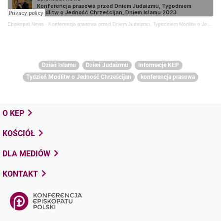
Episkopat News
·
Konferencja prasowa przed Dniem Judaizmu, Tygodniem Modlitw o Jedność Chrześcijan, Dniem Islamu 2023
Dzień Islamu
Dzień Judaizmu
Informacje KEP
Tydzień Modlitw o Jedność Chrześcijan
konferencja prasowa
O KEP
KOŚCIÓŁ
DLA MEDIÓW
KONTAKT