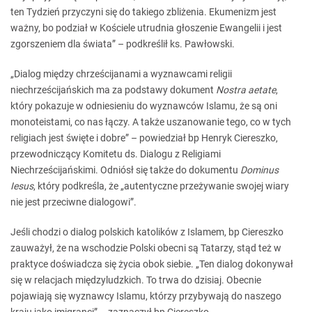
ten Tydzień przyczyni się do takiego zbliżenia. Ekumenizm jest
ważny, bo podział w Kościele utrudnia głoszenie Ewangelii i jest
zgorszeniem dla świata” – podkreślił ks. Pawłowski.
„Dialog między chrześcijanami a wyznawcami religii
niechrześcijańskich ma za podstawy dokument
Nostra aetate
,
który pokazuje w odniesieniu do wyznawców Islamu, że są oni
monoteistami, co nas łączy. A także uszanowanie tego, co w tych
religiach jest święte i dobre” – powiedział bp Henryk Ciereszko,
przewodniczący Komitetu ds. Dialogu z Religiami
Niechrześcijańskimi. Odniósł się także do dokumentu
Dominus
Iesus
, który podkreśla, że „autentyczne przeżywanie swojej wiary
nie jest przeciwne dialogowi”.
Jeśli chodzi o dialog polskich katolików z Islamem, bp Ciereszko
zauważył, że na wschodzie Polski obecni są Tatarzy, stąd też w
praktyce doświadcza się życia obok siebie. „Ten dialog dokonywał
się w relacjach międzyludzkich. To trwa do dzisiaj. Obecnie
pojawiają się wyznawcy Islamu, którzy przybywają do naszego