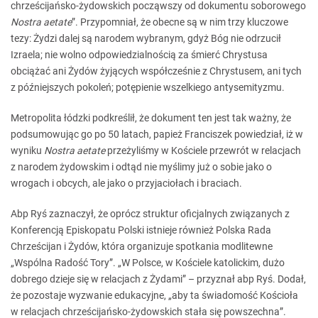
chrześcijańsko-żydowskich począwszy od dokumentu soborowego
Nostra aetate
”. Przypomniał, że obecne są w nim trzy kluczowe
tezy: Żydzi dalej są narodem wybranym, gdyż Bóg nie odrzucił
Izraela; nie wolno odpowiedzialnością za śmierć Chrystusa
obciążać ani Żydów żyjących współcześnie z Chrystusem, ani tych
z późniejszych pokoleń; potępienie wszelkiego antysemityzmu.
Metropolita łódzki podkreślił, że dokument ten jest tak ważny, że
podsumowując go po 50 latach, papież Franciszek powiedział, iż w
wyniku
Nostra aetate
przeżyliśmy w Kościele przewrót w relacjach
z narodem żydowskim i odtąd nie myślimy już o sobie jako o
wrogach i obcych, ale jako o przyjaciołach i braciach.
Abp Ryś zaznaczył, że oprócz struktur oficjalnych związanych z
Konferencją Episkopatu Polski istnieje również Polska Rada
Chrześcijan i Żydów, która organizuje spotkania modlitewne
„Wspólna Radość Tory”. „W Polsce, w Kościele katolickim, dużo
dobrego dzieje się w relacjach z Żydami” – przyznał abp Ryś. Dodał,
że pozostaje wyzwanie edukacyjne, „aby ta świadomość Kościoła
w relacjach chrześcijańsko-żydowskich stała się powszechna”.