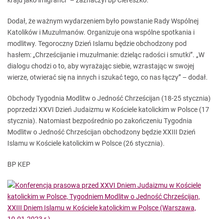
kraju jako imigranci” – zaznaczył bp Ciereszko.
Dodał, że ważnym wydarzeniem było powstanie Rady Wspólnej
Katolików i Muzułmanów. Organizuje ona wspólne spotkania i
modlitwy. Tegoroczny Dzień Islamu będzie obchodzony pod
hasłem: „Chrześcijanie i muzułmanie: dzieląc radości i smutki”. „W
dialogu chodzi o to, aby wyrażając siebie, wzrastając w swojej
wierze, otwierać się na innych i szukać tego, co nas łączy” – dodał.
Obchody
Tygodnia Modlitw o Jedność Chrześcijan (18-25 stycznia)
poprzedzi XXVI Dzień Judaizmu w Kościele katolickim w Polsce (17
stycznia). Natomiast bezpośrednio po zakończeniu Tygodnia
Modlitw o Jedność Chrześcijan obchodzony będzie XXIII Dzień
Islamu w Kościele katolickim w Polsce (26 stycznia).
BP KEP