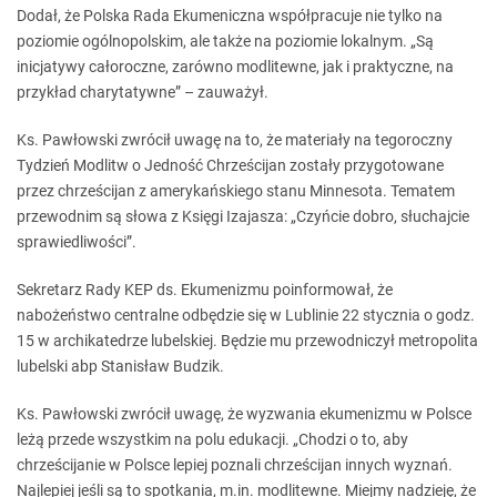
Dodał, że Polska Rada Ekumeniczna współpracuje nie tylko na
poziomie ogólnopolskim, ale także na poziomie lokalnym. „Są
inicjatywy całoroczne, zarówno modlitewne, jak i praktyczne, na
przykład charytatywne” – zauważył.
Ks. Pawłowski zwrócił uwagę na to, że materiały na tegoroczny
Tydzień Modlitw o Jedność Chrześcijan zostały przygotowane
przez chrześcijan z amerykańskiego stanu Minnesota. Tematem
przewodnim są słowa z Księgi Izajasza: „Czyńcie dobro, słuchajcie
sprawiedliwości”.
Sekretarz Rady KEP ds. Ekumenizmu poinformował, że
nabożeństwo centralne odbędzie się w Lublinie 22 stycznia o godz.
15 w archikatedrze lubelskiej. Będzie mu przewodniczył metropolita
lubelski abp Stanisław Budzik.
Ks. Pawłowski zwrócił uwagę, że wyzwania ekumenizmu w Polsce
leżą przede wszystkim na polu edukacji. „Chodzi o to, aby
chrześcijanie w Polsce lepiej poznali chrześcijan innych wyznań.
Najlepiej jeśli są to spotkania, m.in. modlitewne. Miejmy nadzieję, że