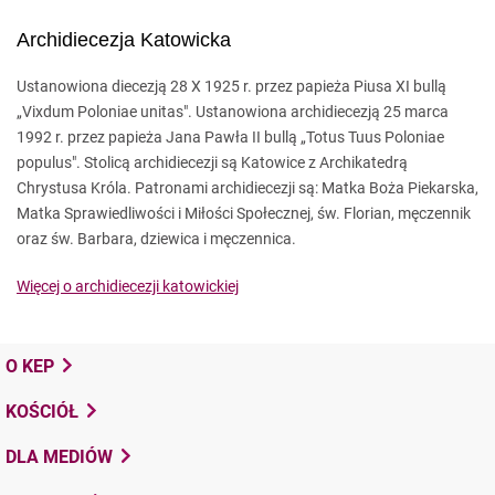
Archidiecezja Katowicka
Ustanowiona diecezją 28 X 1925 r. przez papieża Piusa XI bullą
„Vixdum Poloniae unitas". Ustanowiona archidiecezją 25 marca
1992 r. przez papieża Jana Pawła II bullą „Totus Tuus Poloniae
populus". Stolicą archidiecezji są Katowice z Archikatedrą
Chrystusa Króla. Patronami archidiecezji są: Matka Boża Piekarska,
Matka Sprawiedliwości i Miłości Społecznej, św. Florian, męczennik
oraz św. Barbara, dziewica i męczennica.
Więcej o archidiecezji katowickiej
O KEP
KOŚCIÓŁ
DLA MEDIÓW