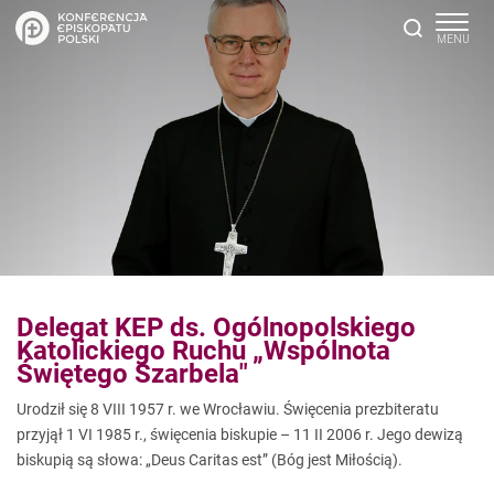
Delegat KEP ds. Ogólnopolskiego
Katolickiego Ruchu „Wspólnota
Świętego Szarbela"
Urodził się 8 VIII 1957 r. we Wrocławiu. Święcenia prezbiteratu
przyjął 1 VI 1985 r., święcenia biskupie – 11 II 2006 r. Jego dewizą
biskupią są słowa: „Deus Caritas est” (Bóg jest Miłością).