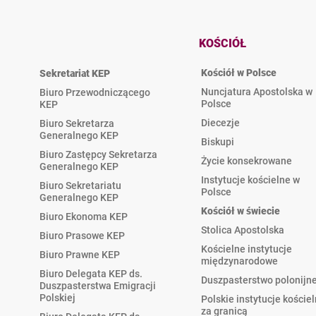
KOŚCIÓŁ
Kościół w Polsce
Sekretariat KEP
Nuncjatura Apostolska w
Biuro Przewodniczącego
Polsce
KEP
Diecezje
Biuro Sekretarza
Generalnego KEP
Biskupi
Biuro Zastępcy Sekretarza
Życie konsekrowane
Generalnego KEP
Instytucje kościelne w
Biuro Sekretariatu
Polsce
Generalnego KEP
Kościół w świecie
Biuro Ekonoma KEP
Stolica Apostolska
Biuro Prasowe KEP
Kościelne instytucje
Biuro Prawne KEP
międzynarodowe
Biuro Delegata KEP ds.
Duszpasterstwo polonijn
Duszpasterstwa Emigracji
Polskiej
Polskie instytucje koście
za granicą