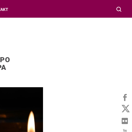
TAKT
 PO
PA