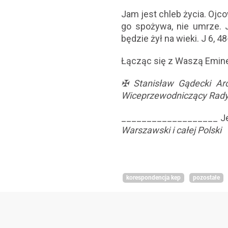
Jam jest chleb życia. Ojcow
go spożywa, nie umrze. J
będzie żył na wieki. J 6, 4
Łącząc się z Waszą Emine
✠ Stanisław Gądecki
Ar
Wiceprzewodniczący Rady 
___________________ Je
Warszawski i całej Polski
korespondencja kep
pozostałe