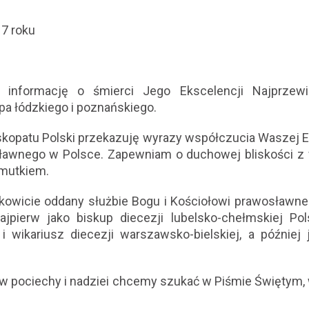
17 roku
informację o śmierci Jego Ekscelencji Najprzewi
a łódzkiego i poznańskiego.
iskopatu Polski przekazuję wyrazy współczucia Waszej 
ławnego w Polsce. Zapewniam o duchowej bliskości z w
smutkiem.
łkowicie oddany służbie Bogu i Kościołowi prawosław
 najpierw jako biskup diecezji lubelsko-chełmskiej Po
 wikariusz diecezji warszawsko-bielskiej, a później j
w pociechy i nadziei chcemy szukać w Piśmie Świętym