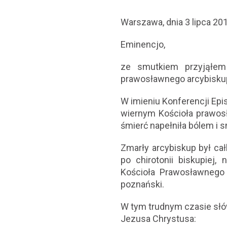
Warszawa, dnia 3 lipca 20
Eminencjo,
ze smutkiem przyjąłem 
prawosławnego arcybiskup
W imieniu Konferencji Ep
wiernym Kościoła prawos
śmierć napełniła bólem i 
Zmarły arcybiskup był ca
po chirotonii biskupiej,
Kościoła Prawosławnego i
poznański.
W tym trudnym czasie słó
Jezusa Chrystusa: