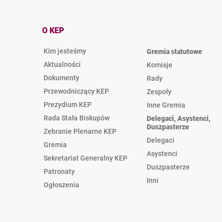
O KEP
Kim jesteśmy
Gremia statutowe
Aktualności
Komisje
Dokumenty
Rady
Przewodniczący KEP
Zespoły
Prezydium KEP
Inne Gremia
Rada Stała Biskupów
Delegaci, Asystenci,
Duszpasterze
Zebranie Plenarne KEP
Delegaci
Gremia
Asystenci
Sekretariat Generalny KEP
Duszpasterze
Patronaty
Inni
Ogłoszenia