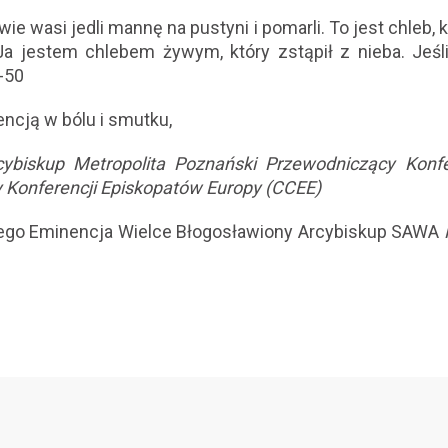
ie wasi jedli mannę na pustyni i pomarli. To jest chleb, k
a jestem chlebem żywym, który zstąpił z nieba. Jeśl
8-50
ncją w bólu i smutku,
cybiskup Metropolita Poznański
Przewodniczący Konfe
Konferencji Episkopatów Europy (CCEE)
go Eminencja Wielce Błogosławiony Arcybiskup SAWA