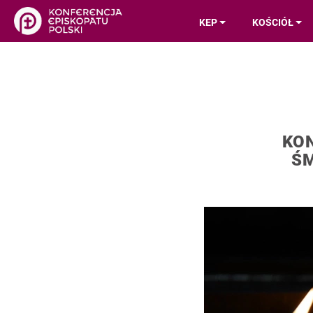
KEP
KOŚCIÓŁ
KO
ŚM