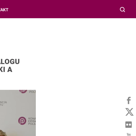
TAKT
ALOGU
I A