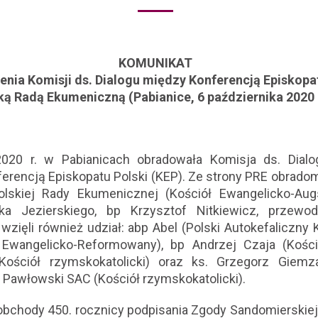
KOMUNIKAT
enia Komisji ds. Dialogu między Konferencją Episkopa
ką Radą Ekumeniczną (Pabianice, 6 października 2020
2020 r. w Pabianicach obradowała Komisja ds. Dial
erencją Episkopatu Polski (KEP). Ze strony PRE obrad
lskiej Rady Ekumenicznej (Kościół Ewangelicko-Augs
a Jezierskiego, bp Krzysztof Nitkiewicz, przewo
zięli również udział: abp Abel (Polski Autokefaliczny 
 Ewangelicko-Reformowany), bp Andrzej Czaja (Kośció
Kościół rzymskokatolicki) oraz ks. Grzegorz Giemz
r Pawłowski SAC (Kościół rzymskokatolicki).
hody 450. rocznicy podpisania Zgody Sandomierskiej.