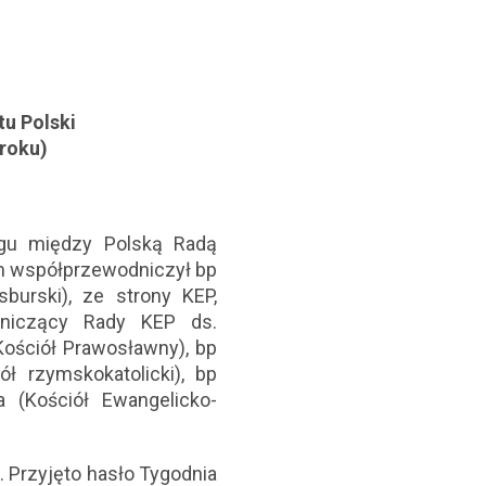
tu Polski
 roku)
ogu między Polską Radą
om współprzewodniczył bp
burski), ze strony KEP,
dniczący Rady KEP ds.
Kościół Prawosławny), bp
ł rzymskokatolicki), bp
a (Kościół Ewangelicko-
 Przyjęto hasło Tygodnia