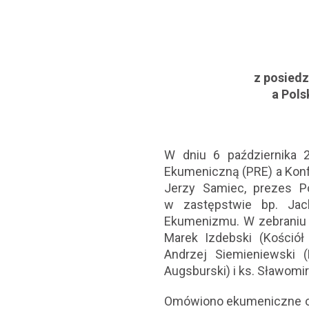
z posiedz
a Pols
W dniu 6 października 
Ekumeniczną (PRE) a Konf
Jerzy Samiec, prezes Po
w zastępstwie bp. Jack
Ekumenizmu. W zebraniu w
Marek Izdebski (Kościół
Andrzej Siemieniewski (
Augsburski) i ks. Sławomi
Omówiono ekumeniczne obc