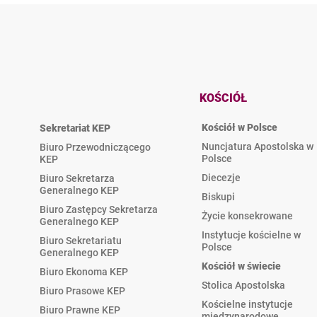
KOŚCIÓŁ
Kościół w Polsce
Sekretariat KEP
Nuncjatura Apostolska w
Biuro Przewodniczącego
Polsce
KEP
Diecezje
Biuro Sekretarza
Generalnego KEP
Biskupi
Biuro Zastępcy Sekretarza
Życie konsekrowane
Generalnego KEP
Instytucje kościelne w
Biuro Sekretariatu
Polsce
Generalnego KEP
Kościół w świecie
Biuro Ekonoma KEP
Stolica Apostolska
Biuro Prasowe KEP
Kościelne instytucje
Biuro Prawne KEP
międzynarodowe