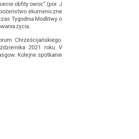
ecie obfity owoc” (por. J
 nabożeństwo ekumeniczne
dczas Tygodnia Modlitwy o
wania życia.
orum Chrześcijańskiego.
ździernika 2021 roku V
lasgow. Kolejne spotkanie