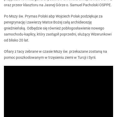
oraz przeor klasztoru na Jasnej Górze o. Samuel Pacholski OSPPE.
Po Mszy św. Prymas Polski abp Wojciech Polak podziękuje za
peregrynację i zawierzy Matce Bożej całą archidiecezję
gnieźnieńską. Odbędzie się również pobłogosławienie nowego
samochodu-kaplicy, który zastąpił poprzedni, służący Wizerunkowi
od blisko 20 lat.
Ofiary z tacy zebrane w czasie Mszy św. przekazane zostaną na
pomoc poszkodowanym w trzęsieniu ziemi w Turcji i Syrii.