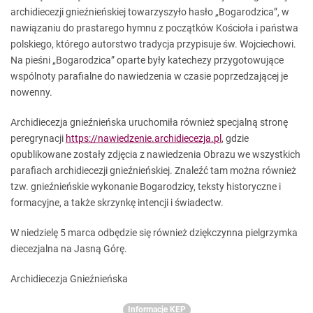
archidiecezji gnieźnieńskiej towarzyszyło hasło „Bogarodzica”, w
nawiązaniu do prastarego hymnu z początków Kościoła i państwa
polskiego, którego autorstwo tradycja przypisuje św. Wojciechowi.
Na pieśni „Bogarodzica” oparte były katechezy przygotowujące
wspólnoty parafialne do nawiedzenia w czasie poprzedzającej je
nowenny.
Archidiecezja gnieźnieńska uruchomiła również specjalną stronę
peregrynacji
https://nawiedzenie.archidiecezja.pl
, gdzie
opublikowane zostały zdjęcia z nawiedzenia Obrazu we wszystkich
parafiach archidiecezji gnieźnieńskiej. Znaleźć tam można również
tzw. gnieźnieńskie wykonanie Bogarodzicy, teksty historyczne i
formacyjne, a także skrzynkę intencji i świadectw.
W niedzielę 5 marca odbędzie się również dziękczynna pielgrzymka
diecezjalna na Jasną Górę.
Archidiecezja Gnieźnieńska
Informacje KEP