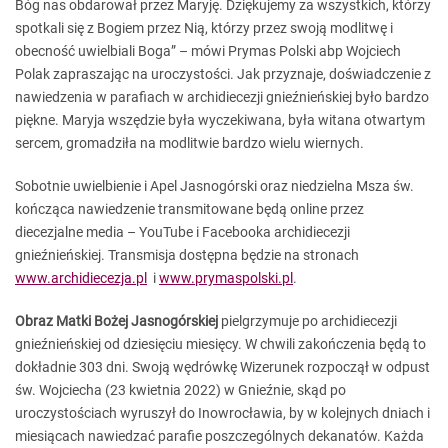
Bóg nas obdarował przez Maryję. Dziękujemy za wszystkich, którzy
spotkali się z Bogiem przez Nią, którzy przez swoją modlitwę i
obecność uwielbiali Boga” – mówi Prymas Polski abp Wojciech
Polak zapraszając na uroczystości. Jak przyznaje, doświadczenie z
nawiedzenia w parafiach w archidiecezji gnieźnieńskiej było bardzo
piękne. Maryja wszędzie była wyczekiwana, była witana otwartym
sercem, gromadziła na modlitwie bardzo wielu wiernych.
Sobotnie uwielbienie i Apel Jasnogórski oraz niedzielna Msza św.
kończąca nawiedzenie transmitowane będą online przez
diecezjalne media – YouTube i Facebooka archidiecezji
gnieźnieńskiej. Transmisja dostępna będzie na stronach
www.archidiecezja.pl
i
www.prymaspolski.pl
.
Obraz Matki Bożej Jasnogórskiej
pielgrzymuje po archidiecezji
gnieźnieńskiej od dziesięciu miesięcy. W chwili zakończenia będą to
dokładnie 303 dni. Swoją wędrówkę Wizerunek rozpoczął w odpust
św. Wojciecha (23 kwietnia 2022) w Gnieźnie, skąd po
uroczystościach wyruszył do Inowrocławia, by w kolejnych dniach i
miesiącach nawiedzać parafie poszczególnych dekanatów. Każda