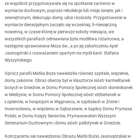
ze wspólnot przygotowywała się na spotkanie zarówno w
wymiarze duchowym, poprzez rekolekcje lub misje święte, jak i
zewnętrznym, dekorując domy, ulice i kościoły. Przygotowanie w
wymiarze diecezjalnym zaczęło się wcześniej, 9-miesięczną
nowenną, w czasie której w pierwsze soboty miesiąca, we
wszystkich parafiach odmawiana była modlitwa różańcowa, a
następnie sprawowana Msza św., a po jej zakończeniu Apel
Jasnogórski z rozważaniem opartym na myśli kard. Stefana
Wyszyńskiego.
Oprócz parafii Matka Boża nawiedziła również szpitale, więzienie,
domy zakonne. Obraz obecny był w klasztorze sióstr karmelitanek
bosych w Gnieźnie, w Domu Pomocy Społecznej sióstr dominikanek
w Mielżynie, w Domu Pomocy Społecznej sióstr elżbietanek w
Łopiennie, w hospicjum w Wągrowcu, w szpitalach w Żninie i
Inowrocławiu, w więzieniu w Gębarzewie, w kaplicy Domu Prymasa
Polski, w Domu Księży Seniorów, Prymasowskim Wyższym
Seminarium Duchownym i domu sióstr pallotynek w Gnieźnie.
Kończącemu się nawiedzeniu Obrazu Matki Bożej Jasnogórskiej w