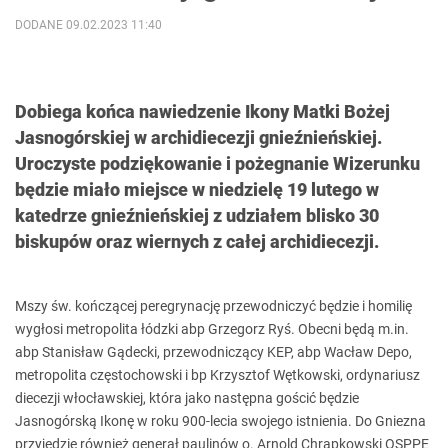
DODANE 09.02.2023 11:40
Dobiega końca nawiedzenie Ikony Matki Bożej
Jasnogórskiej w archidiecezji gnieźnieńskiej.
Uroczyste podziękowanie i pożegnanie Wizerunku
będzie miało miejsce w niedzielę 19 lutego w
katedrze gnieźnieńskiej z udziałem blisko 30
biskupów oraz wiernych z całej archidiecezji.
Mszy św. kończącej peregrynację przewodniczyć będzie i homilię
wygłosi metropolita łódzki abp Grzegorz Ryś. Obecni będą m.in.
abp Stanisław Gądecki, przewodniczący KEP, abp Wacław Depo,
metropolita częstochowski i bp Krzysztof Wętkowski, ordynariusz
diecezji włocławskiej, która jako następna gościć będzie
Jasnogórską Ikonę w roku 900-lecia swojego istnienia. Do Gniezna
przyjedzie również generał paulinów o. Arnold Chrapkowski OSPPE