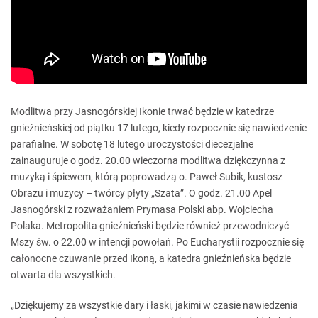
Modlitwa przy Jasnogórskiej Ikonie trwać będzie w katedrze
gnieźnieńskiej od piątku 17 lutego, kiedy rozpocznie się nawiedzenie
parafialne. W sobotę 18 lutego uroczystości diecezjalne
zainauguruje o godz. 20.00 wieczorna modlitwa dziękczynna z
muzyką i śpiewem, którą poprowadzą o. Paweł Subik, kustosz
Obrazu i muzycy – twórcy płyty „Szata”. O godz. 21.00 Apel
Jasnogórski z rozważaniem Prymasa Polski abp. Wojciecha
Polaka. Metropolita gnieźnieński będzie również przewodniczyć
Mszy św. o 22.00 w intencji powołań. Po Eucharystii rozpocznie się
całonocne czuwanie przed Ikoną, a katedra gnieźnieńska będzie
otwarta dla wszystkich.
„Dziękujemy za wszystkie dary i łaski, jakimi w czasie nawiedzenia