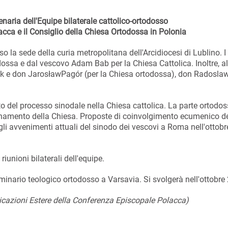
naria dell'Equipe bilaterale cattolico-ortodosso
cca e il Consiglio della Chiesa Ortodossa in Polonia
sso la sede della curia metropolitana dell'Arcidiocesi di Lublino. I
odossa e dal vescovo Adam Bab per la Chiesa Cattolica. Inoltre, al
luk e don JarosławPagór (per la Chiesa ortodossa), don Radosla
to del processo sinodale nella Chiesa cattolica. La parte ortodo
zionamento della Chiesa. Proposte di coinvolgimento ecumenico d
gli avvenimenti attuali del sinodo dei vescovi a Roma nell'ottob
iunioni bilaterali dell'equipe.
inario teologico ortodosso a Varsavia. Si svolgerà nell'ottobre
icazioni Estere della Conferenza Episcopale Polacca)