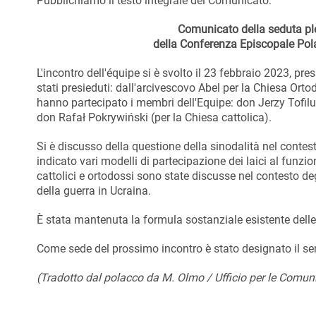
Pubblichiamo il testo integrale del Comunicato:
Comunicato della seduta ple
della Conferenza Episcopale Pola
L'incontro dell'équipe si è svolto il 23 febbraio 2023, pre
stati presieduti: dall'arcivescovo Abel per la Chiesa Ort
hanno partecipato i membri dell'Equipe: don Jerzy Tofi
don Rafał Pokrywiński (per la Chiesa cattolica).
Si è discusso della questione della sinodalità nel contes
indicato vari modelli di partecipazione dei laici al fun
cattolici e ortodossi sono state discusse nel contesto de
della guerra in Ucraina.
È stata mantenuta la formula sostanziale esistente delle r
Come sede del prossimo incontro è stato designato il sem
(Tradotto dal polacco da M. Olmo / Ufficio per le Comun