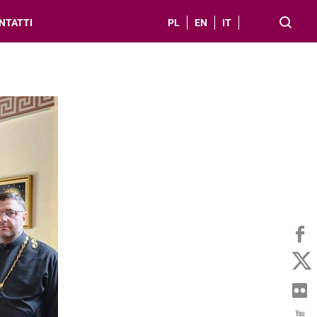
NTATTI
PL
EN
IT