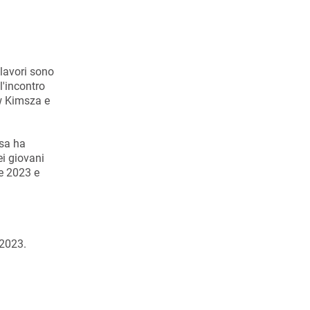
 lavori sono
l'incontro
w Kimsza e
ssa ha
ei giovani
re 2023 e
 2023.