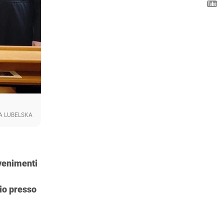
A LUBELSKA
vvenimenti
aio presso