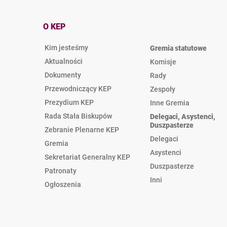
O KEP
Kim jesteśmy
Gremia statutowe
Aktualności
Komisje
Dokumenty
Rady
Przewodniczący KEP
Zespoły
Prezydium KEP
Inne Gremia
Rada Stała Biskupów
Delegaci, Asystenci,
Duszpasterze
Zebranie Plenarne KEP
Delegaci
Gremia
Asystenci
Sekretariat Generalny KEP
Duszpasterze
Patronaty
Inni
Ogłoszenia