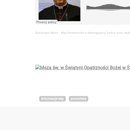
Episkopat News
·
Abp Pennacchio o dobiegającej końca misji dyp
informacje kep
pozostałe