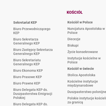
KOŚCIÓŁ
Kościół w Polsce
Sekretariat KEP
Nuncjatura Apostolska w
Biuro Przewodniczącego
Polsce
KEP
Diecezje
Biuro Sekretarza
Generalnego KEP
Biskupi
Biuro Zastępcy Sekretarza
Życie konsekrowane
Generalnego KEP
Instytucje kościelne w
Biuro Sekretariatu
Polsce
Generalnego KEP
Kościół w świecie
Biuro Ekonoma KEP
Stolica Apostolska
Biuro Prasowe KEP
Kościelne instytucje
Biuro Prawne KEP
międzynarodowe
Biuro Delegata KEP ds.
Duszpasterstwo polonijn
Duszpasterstwa Emigracji
Polskiej
Polskie instytucje koście
za granicą
Biuro Delegata KEP ds.