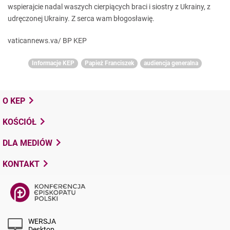
wspierajcie nadal waszych
cierpiących
braci i siostry z Ukrainy, z
udręczonej Ukrainy. Z serca wam
błogosławię.
vaticannews.va/ BP KEP
Informacje KEP
Papież Franciszek
audiencja generalna
O KEP
KOŚCIÓŁ
DLA MEDIÓW
KONTAKT
WERSJA
Desktop