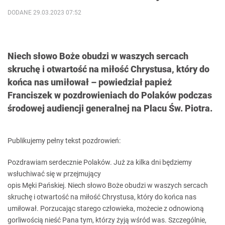
DODANE 29.03.2023 07:52
Niech słowo Boże obudzi w waszych sercach
skruchę i otwartość na miłość Chrystusa, który do
końca nas umiłował – powiedział papież
Franciszek w pozdrowieniach do Polaków podczas
środowej audiencji generalnej na Placu Św. Piotra.
Publikujemy pełny tekst pozdrowień:
Pozdrawiam serdecznie Polaków.
Już
za kilka dni
będziemy
wsłuchiwać
się
w
przejmujący
opis
Męki
Pańskiej.
Niech
słowo
Boże
obudzi w waszych sercach
skruchę
i
otwartość
na
miłość
Chrystusa, który do
końca
nas
umiłował.
Porzucając
starego
człowieka,
możecie
z
odnowioną
gorliwością
nieść
Pana tym, którzy
żyją
wśród
was. Szczególnie,