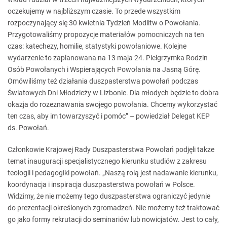
oczekujemy w najbliższym czasie. To przede wszystkim
rozpoczynający się 30 kwietnia Tydzień Modlitw o Powołania.
Przygotowaliśmy propozycje materiałów pomocniczych na ten
czas: katechezy, homilie, statystyki powołaniowe. Kolejne
wydarzenie to zaplanowana na 13 maja 24. Pielgrzymka Rodzin
Osób Powołanych i Wspierających Powołania na Jasną Górę.
Omówiliśmy też działania duszpasterstwa powołań podczas
Światowych Dni Młodzieży w Lizbonie. Dla młodych będzie to dobra
okazja do rozeznawania swojego powołania. Chcemy wykorzystać
ten czas, aby im towarzyszyć i pomóc” – powiedział Delegat KEP
ds. Powołań.
Członkowie Krajowej Rady Duszpasterstwa Powołań podjęli także
temat inauguracji specjalistycznego kierunku studiów z zakresu
teologii i pedagogiki powołań. „Naszą rolą jest nadawanie kierunku,
koordynacja i inspiracja duszpasterstwa powołań w Polsce.
Widzimy, że nie możemy tego duszpasterstwa ograniczyć jedynie
do prezentacji określonych zgromadzeń. Nie możemy też traktować
go jako formy rekrutacji do seminariów lub nowicjatów. Jest to cały,