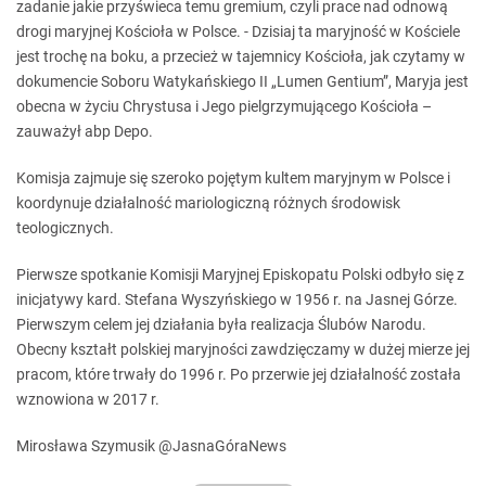
zadanie jakie przyświeca temu gremium, czyli prace nad odnową
drogi maryjnej Kościoła w Polsce. - Dzisiaj ta maryjność w Kościele
jest trochę na boku, a przecież w tajemnicy Kościoła, jak czytamy w
dokumencie Soboru Watykańskiego II „Lumen Gentium”, Maryja jest
obecna w życiu Chrystusa i Jego pielgrzymującego Kościoła –
zauważył abp Depo.
Komisja zajmuje się szeroko pojętym kultem maryjnym w Polsce i
koordynuje działalność mariologiczną różnych środowisk
teologicznych.
Pierwsze spotkanie Komisji Maryjnej Episkopatu Polski odbyło się z
inicjatywy kard. Stefana Wyszyńskiego w 1956 r. na Jasnej Górze.
Pierwszym celem jej działania była realizacja Ślubów Narodu.
Obecny kształt polskiej maryjności zawdzięczamy w dużej mierze jej
pracom, które trwały do 1996 r. Po przerwie jej działalność została
wznowiona w 2017 r.
Mirosława Szymusik @JasnaGóraNews