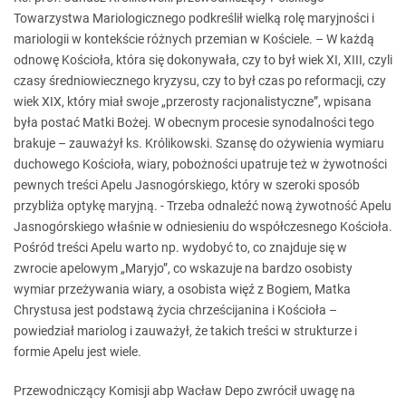
Towarzystwa Mariologicznego podkreślił wielką rolę maryjności i
mariologii w kontekście różnych przemian w Kościele. – W każdą
odnowę Kościoła, która się dokonywała, czy to był wiek XI, XIII, czyli
czasy średniowiecznego kryzysu, czy to był czas po reformacji, czy
wiek XIX, który miał swoje „przerosty racjonalistyczne”, wpisana
była postać Matki Bożej. W obecnym procesie synodalności tego
brakuje – zauważył ks. Królikowski. Szansę do ożywienia wymiaru
duchowego Kościoła, wiary, pobożności upatruje też w żywotności
pewnych treści Apelu Jasnogórskiego, który w szeroki sposób
przybliża optykę maryjną. - Trzeba odnaleźć nową żywotność Apelu
Jasnogórskiego właśnie w odniesieniu do współczesnego Kościoła.
Pośród treści Apelu warto np. wydobyć to, co znajduje się w
zwrocie apelowym „Maryjo”, co wskazuje na bardzo osobisty
wymiar przeżywania wiary, a osobista więź z Bogiem, Matka
Chrystusa jest podstawą życia chrześcijanina i Kościoła –
powiedział mariolog i zauważył, że takich treści w strukturze i
formie Apelu jest wiele.
Przewodniczący Komisji abp Wacław Depo zwrócił uwagę na