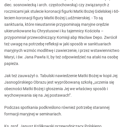
diec. sosnowiecką i arch. częstochowską) czy związanych z
rocznicami jak stulecie koronacji figurki Matki Bożej Gidelskiej i 60-
leciem koronacji figury Matki Bożej Ludźmierskiej. - To są
sanktuaria, które nieustannie przypominają maryjne orędzie
ukierunkowane ku Chrystusowi i ku tajemnicy Kościoła –
przypomniał przewodniczący Komisji abp Wacław Depo. Zwrócił
też uwagę na potrzebę refleksji w jaki sposób w sanktuariach
maryjnych wzmóc modlitwę i zawierzenie, i przez wstawiennictwo
Maryi, i św. Jana Pawła II, by też odpowiedzieć na ataki na osobę
papieża.
Jak też zauważył o. Tabulski nawiedzenie Matki Bożej w kopii Jej
Jasnogórskiego Obrazu jest wypróbowaną szkołą „uczenia się
obecności Matki Bożej i głoszenia Jej we właściwy sposób i
wychowywania się na Jej postawach”.
Podczas spotkania podkreślono również potrzebę starannej
formacji maryjnej w seminariach.
Ks. prof. Janusz Królikowski przewodniczący Polskiego