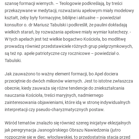
szansę formacji wiernych. – Teologowie podkreślają, by treści
przekazywane w medytacji, rozważaniu apelowym miały modelowy
kształt, żeby były formacyjne, biblijne i aktualne – powiedział
konsultor o. dr Mariusz Tabulski i podkreślił, że paulini dokładają
wielkich starań, by rozważania apelowe miały wymiar katechezy. -
W tych apelach jest też wielkie bogactwo Kościoła, bo modlitwę
prowadzą również przedstawiciele różnych grup pielgrzymkowych,
są też np. apele patriotyczne czy rocznicowe – powiedział o.
Tabulski.
Jak zauważono to ważny element formacji, bo Apel dociera
przeciętnie do dwóch milionów wiernych. Jest to istotne zwłaszcza
obecnie, kiedy zauważa się różne tendencje do zniekształcania
nauczania Kościoła, treści maryjnych, nadmiernego
zainteresowania objawieniami, które idą w stronę indywidualnych
interpretacji czy pseudo-charyzmatycznych postaw.
Wśród tematów znalazło się również szereg inicjatyw eklezjalnych
jak peregrynacja Jasnogórskiego Obrazu Nawiedzenia (jutro
rozpocznie się w diec. włocławskiej, to przedostatnia stacja przed