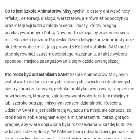
Co to jest Szkoła Animatorów Misyjnych?
To cztery dni wspólnoty,
refleksji, celebracji, dialogu, warsztatów, ale również odpoczynku
oraz integracji ludzi o młodym sercu i duszy, którzy pragną
przekazywać innym Dobrą Nowinę. To okazja, by zrozumieć sens
misji Kościoła i poznać Papieskie Dzieła Misyjne oraz inne instytucje
służebne wobec misji, jaką prowadzi Kościół katolicki. SAM może
stać się również czasem osobistego rozeznania, a także wyboru
sposobu i miejsca zaangażowania się w dzieło ewangelizacji.
Kto może być uczestnikiem SAM?
Szkoła Animatorów Misyjnych
jest otwarta na ludzi młodych i dorosłych, świeckich i duchownych,
siostry i braci zakonnych, głęboko praktykujących wiarę i dopiero co
nawróconych, którzy są zainteresowani wolontariatem misyjnym
lub, szeroko patrząc, misyjnym sensem działalności Kościoła.
Udział w SAM nie jest deklaracją wyjazdu na misje, ale oznacza, że
ktoś nosi w sobie pragnienie bycia misjonarzem tu i teraz, gorąco
pragnie, aby wiara objawiona była rozkrzewiana w każdej kulturze i
w każdej ludzkiej duszy. "W SAM nie biorą udziału dzieci, jednak – od
młodzieży licealnej wzwyż – nie istnieje górna granica wieku. Liczy