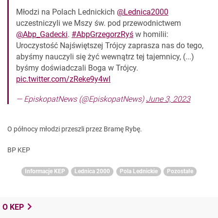
Młodzi na Polach Lednickich
@Lednica2000
uczestniczyli we Mszy św. pod przewodnictwem
@Abp_Gadecki
.
#AbpGrzegorzRyś
w homilii:
Uroczystość Najświętszej Trójcy zaprasza nas do tego,
abyśmy nauczyli się żyć wewnątrz tej tajemnicy, (...)
byśmy doświadczali Boga w Trójcy.
pic.twitter.com/zReke9y4wI
— EpiskopatNews (@EpiskopatNews)
June 3, 2023
O północy młodzi przeszli przez Bramę Rybę.
BP KEP
Informacje KEP
Lednica 2000
Pola Lednickie
Pozostałe
O KEP