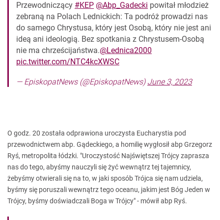
Przewodniczący
#KEP
@Abp_Gadecki
powitał młodzież
zebraną na Polach Lednickich: Ta podróż prowadzi nas
do samego Chrystusa, który jest Osobą, który nie jest ani
ideą ani ideologią. Bez spotkania z Chrystusem-Osobą
nie ma chrześcijaństwa.
@Lednica2000
pic.twitter.com/NTC4kcXWSC
— EpiskopatNews (@EpiskopatNews)
June 3, 2023
O godz. 20 została odprawiona uroczysta Eucharystia pod
przewodnictwem abp. Gądeckiego, a homilię wygłosił abp Grzegorz
Ryś, metropolita łódzki. "Uroczystość Najświętszej Trójcy zaprasza
nas do tego, abyśmy nauczyli się żyć wewnątrz tej tajemnicy,
żebyśmy otwierali się na to, w jaki sposób Trójca się nam udziela,
byśmy się poruszali wewnątrz tego oceanu, jakim jest Bóg Jeden w
Trójcy, byśmy doświadczali Boga w Trójcy" - mówił abp Ryś.