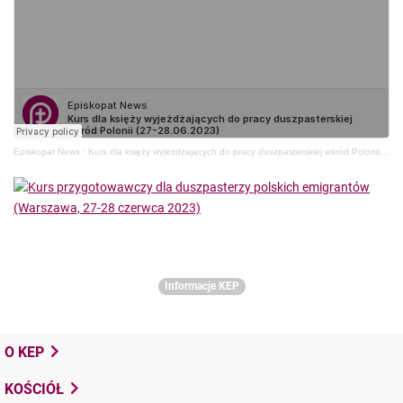
Episkopat News
·
Kurs dla księży wyjeżdżających do pracy duszpasterskiej wśród Polonii (27-28.06.2023)
Informacje KEP
O KEP
KOŚCIÓŁ