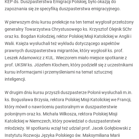
KEP ds. Duszpasterstwa Emigracji Polskiej, było okazją do
zapoznania się ze specyfiką duszpasterstwa emigracyjnego.
W pierwszym dniu kursu prelekcje na ten temat wygłosił przełożony
generalny Towarzystwa Chrystusowego ks. Krzysztof Olejnik SChr
oraz ks. Bogdan Kołodziej, rektor Polskiej Misji Katolickiej w Anglii i
Walii. Księża wysłuchali też wykładu dotyczącego aspektów
prawnych duszpasterstwa migrantów, który wygłosił ks. prof.
Leszek Adamowicz z KUL. Wieczorem miało miejsce spotkanie z
prof. UKSW ks. Józefem Klochem, który podzielił się z uczestnikami
kursu informacjami i przemyśleniami na temat sztucznej
inteligencji.
W drugim dniu kursu przyszli duszpasterze Polonii wysłuchali m.in.
ks. Bogusława Brzysia, rektora Polskiej Misji Katolickiej we Francji,
który mówił o nawróceniu pastoralnym w duszpasterstwie
polonijnym oraz ks. Michała Wilkosza, rektora Polskiej Misji
Katolickiej w Niemczech, który powiedział o duszpasterstwie
młodzieży. W spotkaniu wziął też udział prof. Jacek Gołębiowski z
Instytutu Rozwoju Języka Polskiego św. Maksymiliana Marii