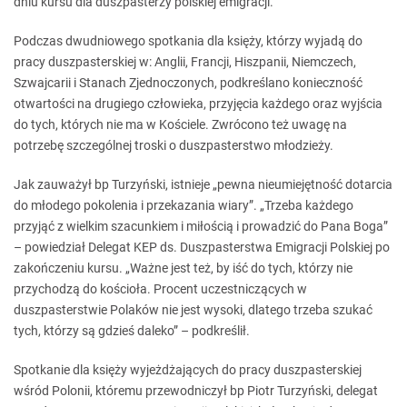
dniu kursu dla duszpasterzy polskiej emigracji.
Podczas dwudniowego spotkania dla księży, którzy wyjadą do
pracy duszpasterskiej w: Anglii, Francji, Hiszpanii, Niemczech,
Szwajcarii i Stanach Zjednoczonych, podkreślano konieczność
otwartości na drugiego człowieka, przyjęcia każdego oraz wyjścia
do tych, których nie ma w Kościele. Zwrócono też uwagę na
potrzebę szczególnej troski o duszpasterstwo młodzieży.
Jak zauważył bp Turzyński, istnieje „pewna nieumiejętność dotarcia
do młodego pokolenia i przekazania wiary”. „Trzeba każdego
przyjąć z wielkim szacunkiem i miłością i prowadzić do Pana Boga”
– powiedział Delegat KEP ds. Duszpasterstwa Emigracji Polskiej po
zakończeniu kursu. „Ważne jest też, by iść do tych, którzy nie
przychodzą do kościoła. Procent uczestniczących w
duszpasterstwie Polaków nie jest wysoki, dlatego trzeba szukać
tych, którzy są gdzieś daleko” – podkreślił.
Spotkanie dla księży wyjeżdżających do pracy duszpasterskiej
wśród Polonii, któremu przewodniczył bp Piotr Turzyński, delegat