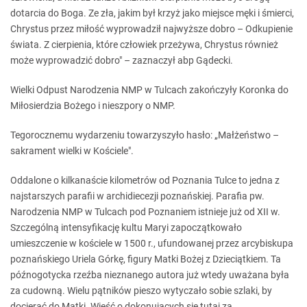
dotarcia do Boga. Ze zła, jakim był krzyż jako miejsce męki i śmierci,
Chrystus przez miłość wyprowadził najwyższe dobro – Odkupienie
świata. Z cierpienia, które człowiek przeżywa, Chrystus również
może wyprowadzić dobro" – zaznaczył abp Gądecki.
Wielki Odpust Narodzenia NMP w Tulcach zakończyły Koronka do
Miłosierdzia Bożego i nieszpory o NMP.
Tegorocznemu wydarzeniu towarzyszyło hasło: „Małżeństwo –
sakrament wielki w Kościele".
Oddalone o kilkanaście kilometrów od Poznania Tulce to jedna z
najstarszych parafii w archidiecezji poznańskiej. Parafia pw.
Narodzenia NMP w Tulcach pod Poznaniem istnieje już od XII w.
Szczególną intensyfikację kultu Maryi zapoczątkowało
umieszczenie w kościele w 1500 r., ufundowanej przez arcybiskupa
poznańskiego Uriela Górkę, figury Matki Bożej z Dzieciątkiem. Ta
późnogotycka rzeźba nieznanego autora już wtedy uważana była
za cudowną. Wielu pątników pieszo wytyczało sobie szlaki, by
docierać do Matki. Wieść o dokonujących się tutaj za