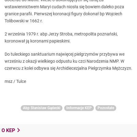
wstawiennictwem Maryi cudach niosła się bowiem daleko poza
granice parafii. Pierwszej koronacji figury dokonał bp Wojciech
Tolibowski w 1662 r.
2 września 1979 r. abp Jerzy Stroba, metropolita poznański,
koronował ją koronami papieskimi.
Do tuleckiego sanktuarium najwięcej pielgrzymów przybywa we
wrześniu z okazji wielkiego odpustu ku czci Narodzenia NMP. W
czerwcu z kolei odbywa się Archidiecezjalna Pielgrzymka Mężczyzn.
msz / Tulce
Abp Stanisław Gądecki
Informacje KEP
Pozostałe
O KEP