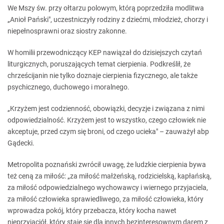
We Mszy św. przy ołtarzu polowym, którą poprzedziła modlitwa
„Anioł Pański", uczestniczyły rodziny z dziećmi, młodzież, chorzy i
niepełnosprawni oraz siostry zakonne.
W homilii przewodniczący KEP nawiązał do dzisiejszych czytań
liturgicznych, poruszających temat cierpienia. Podkreślił, że
chrześcijanin nie tylko doznaje cierpienia fizycznego, ale także
psychicznego, duchowego i moralnego.
„Krzyżem jest codzienność, obowiązki, decyzje i związana z nimi
odpowiedzialność. Krzyżem jest to wszystko, czego człowiek nie
akceptuje, przed czym się broni, od czego ucieka" – zauważył abp
Gądecki.
Metropolita poznański zwrócił uwagę, że ludzkie cierpienia bywa
też ceną za miłość: „za miłość małżeńską, rodzicielską, kapłańską,
za miłość odpowiedzialnego wychowawcy i wiernego przyjaciela,
za miłość człowieka sprawiedliwego, za miłość człowieka, który
wprowadza pokój, który przebacza, który kocha nawet
nieprzyjaciół, który staje się dla innych bezinteresownym darem z