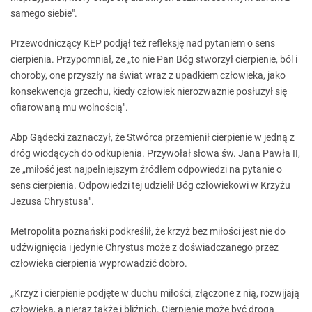
samego siebie".
Przewodniczący KEP podjął też refleksję nad pytaniem o sens
cierpienia. Przypomniał, że „to nie Pan Bóg stworzył cierpienie, ból i
choroby, one przyszły na świat wraz z upadkiem człowieka, jako
konsekwencja grzechu, kiedy człowiek nierozważnie posłużył się
ofiarowaną mu wolnością".
Abp Gądecki zaznaczył, że Stwórca przemienił cierpienie w jedną z
dróg wiodących do odkupienia. Przywołał słowa św. Jana Pawła II,
że „miłość jest najpełniejszym źródłem odpowiedzi na pytanie o
sens cierpienia. Odpowiedzi tej udzielił Bóg człowiekowi w Krzyżu
Jezusa Chrystusa".
Metropolita poznański podkreślił, że krzyż bez miłości jest nie do
udźwignięcia i jedynie Chrystus może z doświadczanego przez
człowieka cierpienia wyprowadzić dobro.
„Krzyż i cierpienie podjęte w duchu miłości, złączone z nią, rozwijają
człowieka, a nieraz także i bliźnich. Cierpienie może być drogą