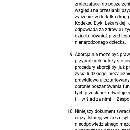
zmierzającej do poszerzen
względu na przesłanki psyc
życzenie, w dodatku drogą 
Kodeksu Etyki Lekarskiej, 
odpowiada za zdrowie i życ
dziecka również przed jego
nienarodzonego dziecka.
Aborcja nie może być pra
przypadkach należy stosow
procedury aborcji był już
życia ludzkiego, niezależn
prawidłowo ukształtowany
obronie poszanowania fund
tych przesłanek odwołuje 
i – w ślad za nimi – Zespo
Niniejszy dokument zwraca
ciąży. Istnieją wszakże sy
nieodpowiedzialnego mężcz