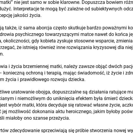
matki” nie jest samo w sobie klarowne. Dopuszcza bowiem różne 
adużyć. Interpretacje te mogą być zależne od subiektywnych od
cepcję jakości życia.
ją także, iż sama aborcja często skutkuje bardzo poważnymi 
drowia psychicznego towarzyszącymi matce nawet do końca jej 
a, okoliczności, gdy kobieta zyskuje stosowne wsparcie, zmienia
rzegać, że istnieją również inne rozwiązania kryzysowej dla niej 
m.
owia i życia brzemiennej matki, należy zawsze objąć dwóch pa
 – konieczną ochroną i terapią, mając świadomość, iż życie i zd
 życia i prawidłowego rozwoju dziecka.
ożliwe uratowanie obojga, dopuszczalne są działania ratujące 
ianym i niemożliwym do uniknięcia efektem była śmierć dziec
jest wybór matki, która decyduje się ratować własne życie, acz
 jej możliwość dokonania aktu heroicznego, jakim byłoby pośw
eśli miałoby ono szanse przeżycia.
tów zdecydowanie sprzeciwiają się próbie stworzenia nowej wyk