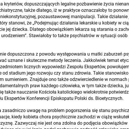
ia kryteriów, dopuszczających legalne pozbawienie życia niena
hiatryczne, także dlatego, iż w praktyce oznaczałoby to ponown
niekonstytucyjnej, pozaustawowej manipulacji. Takie działanie j
który stanowi, że „Podejmując działania lekarskie u kobiety w ci
ie jej dziecka. Dlatego obowiązkiem lekarza są starania o zach
 urodzeniem”. Stawiałoby to także psychiatrów w sytuacji osób
wnie dopuszczona z powodu występowania u matki zaburzeń psy
ać uznane i skuteczne metody leczenia. Jakkolwiek temat etyc
 przedmiotem licznych wypowiedzi Zespołu Ekspertów, powołuje
ie od stadium jego rozwoju czy stanu zdrowia. Takie stanowisko
m sumieniem. Znajduje ono także odzwierciedlenie w normach
amentalnych praw każdego człowieka, w tym także dziecka, już
się także nauczanie Kościoła katolickiego wielokrotnie potwier
łu Ekspertów Konferencji Episkopatu Polski ds. Bioetycznych.
 zasadniczo uwagę na problem pogorszenia się stanu psychicz
tuacje, kiedy kobieta chora psychicznie zachodzi w ciążę wskut
yznę. Zazwyczaj nie jest ona zdolna do podjęcia obowiązków r