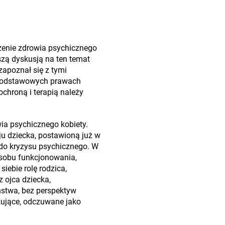
ożenie zdrowia psychicznego
szą dyskusją na ten temat
zapoznał się z tymi
i podstawowych prawach
ochroną i terapią należy
wia psychicznego kobiety.
u dziecka, postawioną już w
 do kryzysu psychicznego. W
osobu funkcjonowania,
ebie rolę rodzica,
 ojca dziecka,
ństwa, bez perspektyw
iżujące, odczuwane jako