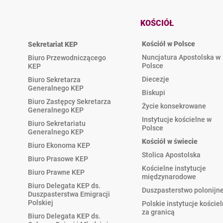
KOŚCIÓŁ
Kościół w Polsce
Sekretariat KEP
Nuncjatura Apostolska w
Biuro Przewodniczącego
Polsce
KEP
Diecezje
Biuro Sekretarza
Generalnego KEP
Biskupi
Biuro Zastępcy Sekretarza
Życie konsekrowane
Generalnego KEP
Instytucje kościelne w
Biuro Sekretariatu
Polsce
Generalnego KEP
Kościół w świecie
Biuro Ekonoma KEP
Stolica Apostolska
Biuro Prasowe KEP
Kościelne instytucje
Biuro Prawne KEP
międzynarodowe
Biuro Delegata KEP ds.
Duszpasterstwo polonijn
Duszpasterstwa Emigracji
Polskiej
Polskie instytucje koście
za granicą
Biuro Delegata KEP ds.