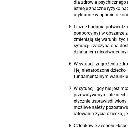
dla zdrowia psychicznego 
istnieje znaczne ryzyko n
utylitarnie w oparciu o kon
Liczne badania potwierdza
poaborcyjny) w obszarze z
zmieniają się warunki życi
sytuacji i zaczyna ona dost
działaniem nieodwracalny
W sytuacji zagrożenia zdr
i jej nienarodzone dziecko
fundamentalnym warunkiem
W sytuacji, gdy nie jest m
przewidywanym, ale niechc
etycznie usprawiedliwiony 
możliwe należy pozostawić
ratowania życia dziecka, j
Członkowie Zespołu Eksper