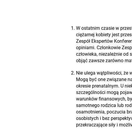
W ostatnim czasie w przest
ciężarnej kobiety jest prz
Zespół Ekspertów Konferenc
opiniami. Członkowie Zes
człowieka, niezależnie od 
objąć zawsze zarówno matk
Nie ulega wątpliwości, że 
Mogą być one związane na 
okresie prenatalnym. U ni
szczególności mogą pojaw
warunków finansowych, byt
samotnego rodzica lub rodz
osamotnienia, poczucia bra
osobistych i bez perspekty
przekraczające siły i możli