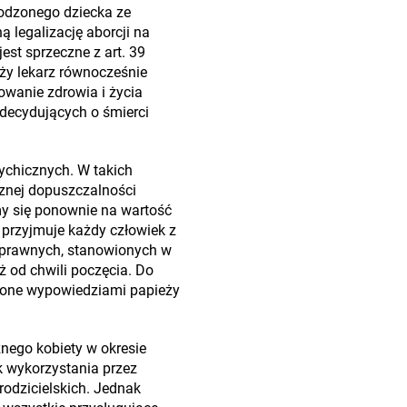
rodzonego dziecka ze
ą legalizację aborcji na
est sprzeczne z art. 39
ąży lekarz równocześnie
owanie zdrowia i życia
 decydujących o śmierci
chicznych. W takich
znej dopuszczalności
my się ponownie na wartość
 przyjmuje każdy człowiek z
 prawnych, stanowionych w
 od chwili poczęcia. Do
dzone wypowiedziami papieży
nego kobiety w okresie
ek wykorzystania przez
odzicielskich. Jednak