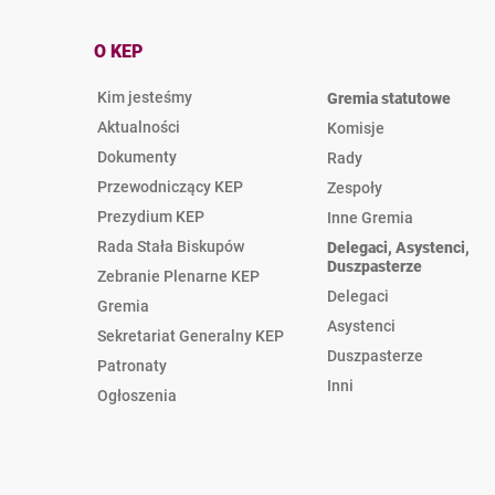
O KEP
Kim jesteśmy
Gremia statutowe
Aktualności
Komisje
Dokumenty
Rady
Przewodniczący KEP
Zespoły
Prezydium KEP
Inne Gremia
Rada Stała Biskupów
Delegaci, Asystenci,
Duszpasterze
Zebranie Plenarne KEP
Delegaci
Gremia
Asystenci
Sekretariat Generalny KEP
Duszpasterze
Patronaty
Inni
Ogłoszenia