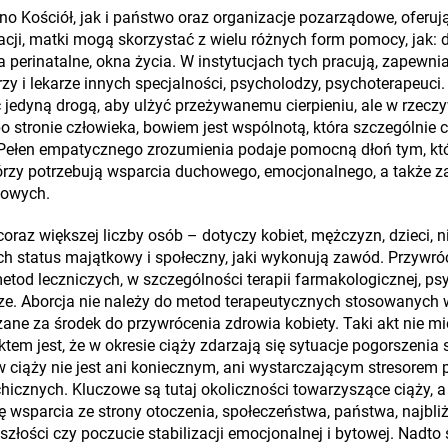
no Kościół, jak i państwo oraz organizacje pozarządowe, oferu
acji, matki mogą skorzystać z wielu różnych form pomocy, jak:
 perinatalne, okna życia. W instytucjach tych pracują, zapewnia
rzy i lekarze innych specjalności, psycholodzy, psychoterapeuci.
edyną drogą, aby ulżyć przeżywanemu cierpieniu, ale w rzeczywi
po stronie człowieka, bowiem jest wspólnotą, która szczególnie 
 Pełen empatycznego zrozumienia podaje pomocną dłoń tym, któ
tórzy potrzebują wsparcia duchowego, emocjonalnego, a także z
towych.
oraz większej liczby osób – dotyczy kobiet, mężczyzn, dzieci, ni
st ich status majątkowy i społeczny, jaki wykonują zawód. Przyw
od leczniczych, w szczególności terapii farmakologicznej, psy
cze. Aborcja nie należy do metod terapeutycznych stosowanych 
ane za środek do przywrócenia zdrowia kobiety. Taki akt nie mi
ktem jest, że w okresie ciąży zdarzają się sytuacje pogorszeni
a w ciąży nie jest ani koniecznym, ani wystarczającym stresore
hicznych. Kluczowe są tutaj okoliczności towarzyszące ciąży, 
wsparcia ze strony otoczenia, społeczeństwa, państwa, najbliż
złości czy poczucie stabilizacji emocjonalnej i bytowej. Nadto