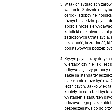
W takich sytuacjach zarów
wsparcie. Zależnie od sytu
ośrodki adopcyjne, hospicja
różnych dziedzin: psychiat
aborcja może się wydawać j
katolicki niezmiennie stoi 
zagrożonych utratą życia.
bezsilność, bezradność, k
podstawowych potrzeb by
Kryzys psychiczny dotyka c
wierzący, czy nie, jaki je
odbywa się przy pomocy met
Takie są standardy leczni
dziecka nie może być uważ
leczniczych. Jakkolwiek fa
kobiety, to sam fakt byci
wystąpienia zaburzeń psyc
odczuwanego przez kobietę 
bezpieczeństwa co do przys