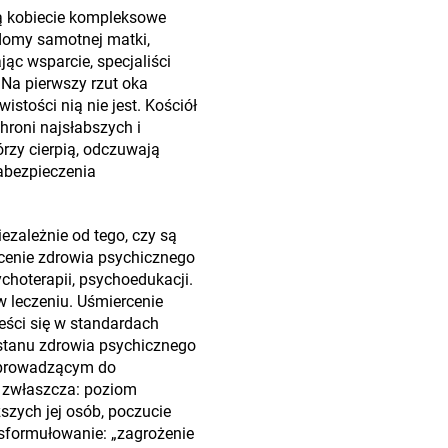
ją kobiecie kompleksowe
 domy samotnej matki,
jąc wsparcie, specjaliści
 Na pierwszy rzut oka
stości nią nie jest. Kościół
chroni najsłabszych i
rzy cierpią, odczuwają
abezpieczenia
ezależnie od tego, czy są
rócenie zdrowia psychicznego
choterapii, psychoedukacji.
w leczeniu. Uśmiercenie
eści się w standardach
a stanu zdrowia psychicznego
m prowadzącym do
a zwłaszcza: poziom
szych jej osób, poczucie
 sformułowanie: „zagrożenie