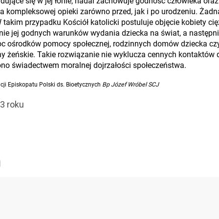
dujące się w jej łonie, nadal zachowuje godność człowieka oraz
kompleksowej opieki zarówno przed, jak i po urodzeniu. Żadna
W takim przypadku Kościół katolicki postuluje objęcie kobiety ci
nie jej godnych warunków wydania dziecka na świat, a następn
 ośrodków pomocy społecznej, rodzinnych domów dziecka czy
 żeńskie. Takie rozwiązanie nie wyklucza cennych kontaktów d
ono świadectwem moralnej dojrzałości społeczeństwa.
ji Episkopatu Polski ds. Bioetycznych
Bp Józef Wróbel SCJ
3 roku