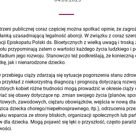
rzeni publicznej coraz częściej można spotkać opinie, że zagr
esłanką uzasadniającą legalność aborcji. W związku z coraz szer
ji Episkopatu Polski ds. Bioetycznych z wielką uwagą i troską 
połu przypominają zatem o wartości każdego życia ludzkiego 
stadium jego rozwoju. Stanowczo też podkreślają, że konieczną 
ę, jak i nienarodzone dziecko.
w przebiegu ciąży zdarzają się sytuacje pogorszenia stanu zdro
przykład z niekorzystną diagnozą i prognozą dotyczącą rozwoj
ektórych kobiet różne trudności mogą prowadzić w okresie ciąży
iać się obawy dotyczące np. zmian swojego życia (planów, sp
owych, zawodowych, ciężaru obowiązków, wejścia w nową dla si
ica dziecka chorego/niepełnosprawnego, itp.), odrzucenia przez
ku wsparcia ze strony bliskich, organizacji społecznych lub pa
w dla dziecka. Mogą pojawić się lęki o przyszłość, często paral
wości.