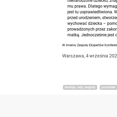
nienarodzone dziecko, znaj
mu prawa. Dlatego wymaga 
jest tu usprawiedliwiona. 
przed urodzeniem, stworze
wychować dziecka – pomoc
prowadzonych przez zakony
matką. Jednocześnie jest 
W imieniu Zespołu Ekspertów Konferenc
Warszawa, 4 września 202
komisje, rady, zespoły
pozostałe