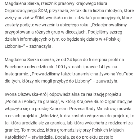
Magdalena Sierka, rzecznik prasowy Krajowego Biura
Organizacyjnego ŚDM, przyznała, że tak duża liczba młodych, które
wzięły udział w ŚDM, wynikała m.in. z działań promocyjnych, które
zostały podjęte we wrześniu ubiegłego roku. „Relacjonowaliśmy
przygotowania różnych grup w diecezjach. Podjęliśmy szereg
działań informujących o tym, co będzie się działo w +Polskiej
Lizbonie+” – zaznaczyła.
Magdalena Sierka oceniła, że od 24 lipca do 6 sierpnia profil na
Facebooku odwiedziło ok. 100 tys. osób i prawie 14 tys. na
Instagramie. „Prowadziliśmy także transmisje na żywo na YouTube
dla tych, którzy nie mogli przybyć do Lizbony” – zauważyła.
Iwona Olszewska-Król, odpowiedzialna za realizację projektu
„Polonia i Polacy za granicą”, w którą Krajowe Biuro Organizacyjne
włączyło się na prośbę Kancelarii Prezesa Rady Ministrów, mówiła
o celach projektu. „Młodzież, która została włączona do projektu, to
ta, która urodziła się za granicą, lub która wyjechała z rodzicami za
granicę. To młodzież, która gromadzi się przy Polskich Misjach
Katolickich” – stwierdziła. Dodała, że do projektu zostało