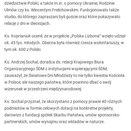
dziedzictwie Polski, a także m.in. o pomocy Ukrainie, Rodzinie
Ulmów czy ks. Wincentym Frelichowskim. Funkcjonowało także
studio, do którego zapraszani byli goście oraz które pokazywało
relacje z dni w diecezjach.
Ks. Koprianiuk ocenił, że w projekcie „Polska Lizbona” wzięło udział
ok. 45 tys. młodych. Obecna była również rzesza wolontariuszy, w
tym ok. 600 z Polski.
Ks. Andrzej Sochal, doradca ds. relacji Krajowego Biura
Organizacyjnego ŚDM z instytucjami wspierającymi ŚDM,
zauważył, że Światowe Dni Młodzieży to nie tylko kwestia Kościoła
w Polsce, ale naszego państwa, które powinno dbać o swój
wizerunek w przestrzeni międzynarodowej.
Ks. Sochal przyznał, że skorzystano z pomocy prawie 40 różnych
podmiotów w formie celowych dotacji na konkretne projekty,
darowizn z fundacji spółek Skarbu Państwa, umów sponsorsko-
partnerskich, umów wynajmu oraz wkładów w naturze.