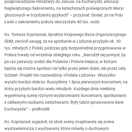
podprowadzenie młodzieży do Jezusa: na Eucharystii, adoracji
Najświętszego Sakramentu, na katechezach poświęconych Maryi
głoszonych w trzydziestu językach” – przyznał. Dodał, że na Polu
Łaski z sakramentu pokuty skorzystało 40 tys. osób.
Ks. Tomasz Koprianiuk, dyrektor Krajowego Biura Organizacyjnego
ŚDM, zwrócił uwagę, że na spotkanie w Lizbonie przybyło ok. 30
tys. młodych z Polski, podczas gdy bezpośrednie przygotowania w
Polsce trwały od września ubiegłego roku. „Narodził się pomysł, by
po raz pierwszy zrobić dla Polaków i Polonii miejsce, w którym
będzie się można spotkać nie tylko przez jeden dzień, ale przez cały
tydzień. Projekt ten nazwaliśmy +Polska Lizbona+. Wszystko
wyszło bardzo dobrze. Ruszyliśmy 1 lipca pierwszym koncertem, na
który przybyło bardzo wielu młodych. Każdego dnia mieliśmy
wypełnioną scenę różnymi wydarzeniami: koncertami, spotkaniami
z ciekawymi osobami, katechezami. Były także sprawowane dwie
Eucharystie” – podkreślił.
Ks. Koprianiuk wyjaśnił, że obok sceny znajdowała się scena
wystawiennicza z wystawami, które mówiły o duchowym