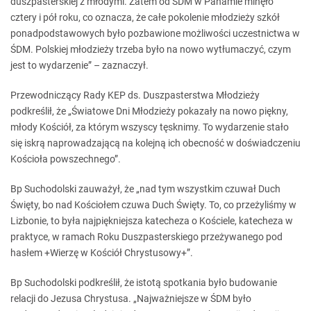
duszpasterskiej z młodymi. Zatem od ŚDM w Panamie minęło
cztery i pół roku, co oznacza, że całe pokolenie młodzieży szkół
ponadpodstawowych było pozbawione możliwości uczestnictwa w
ŚDM. Polskiej młodzieży trzeba było na nowo wytłumaczyć, czym
jest to wydarzenie” – zaznaczył.
Przewodniczący Rady KEP ds. Duszpasterstwa Młodzieży
podkreślił, że „Światowe Dni Młodzieży pokazały na nowo piękny,
młody Kościół, za którym wszyscy tęsknimy. To wydarzenie stało
się iskrą naprowadzającą na kolejną ich obecność w doświadczeniu
Kościoła powszechnego”.
Bp Suchodolski zauważył, że „nad tym wszystkim czuwał Duch
Święty, bo nad Kościołem czuwa Duch Święty. To, co przeżyliśmy w
Lizbonie, to była najpiękniejsza katecheza o Kościele, katecheza w
praktyce, w ramach Roku Duszpasterskiego przeżywanego pod
hasłem +Wierzę w Kościół Chrystusowy+”.
Bp Suchodolski podkreślił, że istotą spotkania było budowanie
relacji do Jezusa Chrystusa. „Najważniejsze w ŚDM było