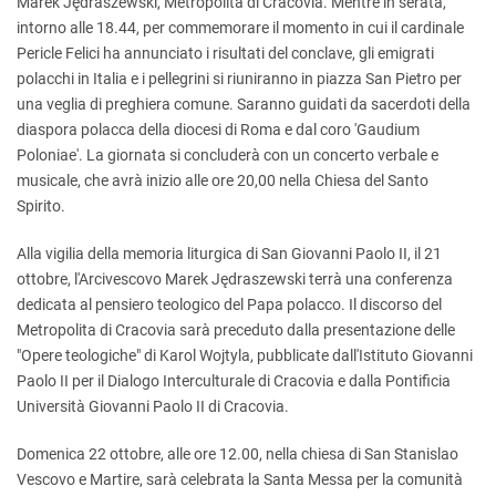
Marek Jędraszewski, Metropolita di Cracovia. Mentre in serata,
intorno alle 18.44, per commemorare il momento in cui il cardinale
Pericle Felici ha annunciato i risultati del conclave, gli emigrati
polacchi in Italia e i pellegrini si riuniranno in piazza San Pietro per
una veglia di preghiera comune. Saranno guidati da sacerdoti della
diaspora polacca della diocesi di Roma e dal coro 'Gaudium
Poloniae'. La giornata si concluderà con un concerto verbale e
musicale, che avrà inizio alle ore 20,00 nella Chiesa del Santo
Spirito.
Alla vigilia della memoria liturgica di San Giovanni Paolo II, il 21
ottobre, l'Arcivescovo Marek Jędraszewski terrà una conferenza
dedicata al pensiero teologico del Papa polacco. Il discorso del
Metropolita di Cracovia sarà preceduto dalla presentazione delle
"Opere teologiche" di Karol Wojtyla, pubblicate dall'Istituto Giovanni
Paolo II per il Dialogo Interculturale di Cracovia e dalla Pontificia
Università Giovanni Paolo II di Cracovia.
Domenica 22 ottobre, alle ore 12.00, nella chiesa di San Stanislao
Vescovo e Martire, sarà celebrata la Santa Messa per la comunità