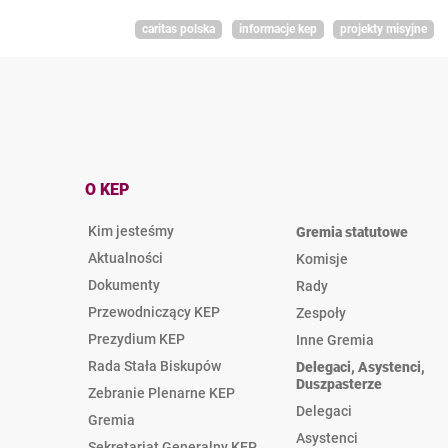
caritas polska
informacje kep
projekty misyjne
O KEP
Kim jesteśmy
Gremia statutowe
Aktualności
Komisje
Dokumenty
Rady
Przewodniczący KEP
Zespoły
Prezydium KEP
Inne Gremia
Rada Stała Biskupów
Delegaci, Asystenci,
Duszpasterze
Zebranie Plenarne KEP
Delegaci
Gremia
Asystenci
Sekretariat Generalny KEP