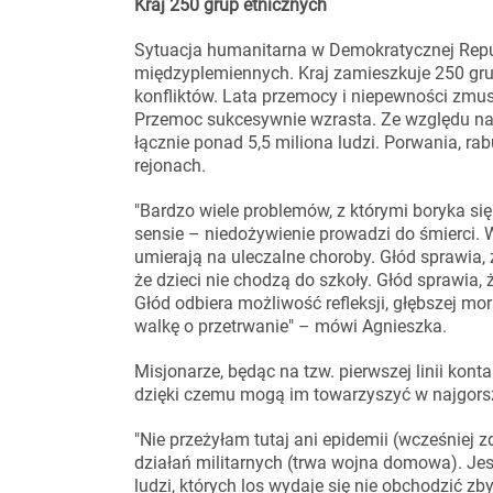
Kraj 250 grup etnicznych
Sytuacja humanitarna w Demokratycznej Repu
międzyplemiennych. Kraj zamieszkuje 250 grup
konfliktów. Lata przemocy i niepewności zmus
Przemoc sukcesywnie wzrasta. Ze względu na ni
łącznie ponad 5,5 miliona ludzi. Porwania, ra
rejonach.
"Bardzo wiele problemów, z którymi boryka 
sensie – niedożywienie prowadzi do śmierci. W
umierają na uleczalne choroby. Głód sprawia,
że dzieci nie chodzą do szkoły. Głód sprawia, ż
Głód odbiera możliwość refleksji, głębszej mo
walkę o przetrwanie" – mówi Agnieszka.
Misjonarze, będąc na tzw. pierwszej linii kont
dzięki czemu mogą im towarzyszyć w najgor
"Nie przeżyłam tutaj ani epidemii (wcześniej 
działań militarnych (trwa wojna domowa). J
ludzi, których los wydaje się nie obchodzić zb