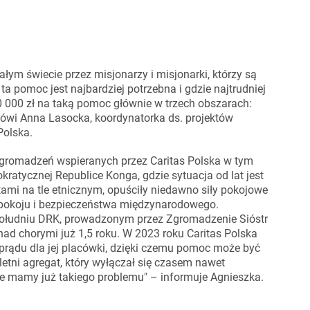
łym świecie przez misjonarzy i misjonarki, którzy są
e ta pomoc jest najbardziej potrzebna i gdzie najtrudniej
00 000 zł na taką pomoc głównie w trzech obszarach:
ówi Anna Lasocka, koordynatorka ds. projektów
Polska.
zgromadzeń wspieranych przez Caritas Polska w tym
ratycznej Republice Konga, gdzie sytuacja od lat jest
iktami na tle etnicznym, opuściły niedawno siły pokojowe
pokoju i bezpieczeństwa międzynarodowego.
 południu DRK, prowadzonym przez Zgromadzenie Sióstr
nad chorymi już 1,5 roku. W 2023 roku Caritas Polska
prądu dla jej placówki, dzięki czemu pomoc może być
letni agregat, który wyłączał się czasem nawet
ie mamy już takiego problemu" – informuje Agnieszka.