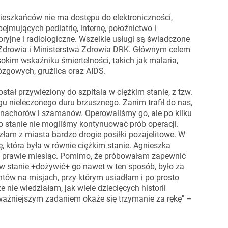
mieszkańców nie ma dostępu do elektroniczności,
jmujących pediatrię, internę, położnictwo i
toryjne i radiologiczne. Wszelkie usługi są świadczone
 Zdrowia i Ministerstwa Zdrowia DRK. Głównym celem
sokim wskaźniku śmiertelności, takich jak malaria,
ózgowych, gruźlica oraz AIDS.
tał przywieziony do szpitala w ciężkim stanie, z tzw.
gu nieleczonego duru brzusznego. Zanim trafił do nas,
znachorów i szamanów. Operowaliśmy go, ale po kilku
ego stanie nie mogliśmy kontynuować prób operacji.
złam z miasta bardzo drogie posiłki pozajelitowe. W
ę, która była w równie ciężkim stanie. Agnieszka
ie prawie miesiąc. Pomimo, że próbowałam zapewnić
 w stanie +dożywić+ go nawet w ten sposób, było za
ntów na misjach, przy którym usiadłam i po prosto
nie wiedziałam, jak wiele dziecięcych historii
ważniejszym zadaniem okaże się trzymanie za rękę" –