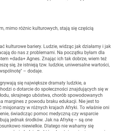
m, mimo różnic kulturowych, stają się częścią
 kulturowe bariery. Ludzie, widząc jak działamy i jak
wracają do nas z problemami. Na początku byłam dla
estem +dada+ Agnes. Znając ich tak dobrze, wiem też
ę się, że istnieją tzw. ludzkie, uniwersalne wartości,
wspólnotę" – dodaje.
zgrywają się największe dramaty ludzkie, a
chodzi o dotarcie do społeczności znajdujących się w
 głodu, skrajnego ubóstwa, chorób spowodowanych
margines z powodu braku edukacji. Nie jest to
misjonarzy w różnych krajach Afryki. To właśnie oni
onienie, świadcząc pomoc medyczną czy wsparcie
ebują jednak środków. Jak na Afrykę – są one
tosunkowo niewielkie. Dlatego nie wahamy się