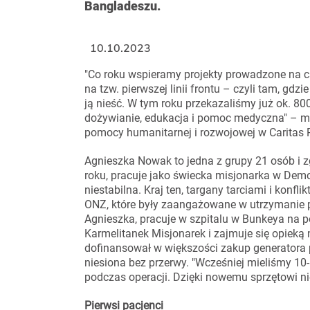
Bangladeszu.
10.10.2023
"Co roku wspieramy projekty prowadzone na ca
na tzw. pierwszej linii frontu – czyli tam, gdzi
ją nieść. W tym roku przekazaliśmy już ok. 8
dożywianie, edukacja i pomoc medyczna" – m
pomocy humanitarnej i rozwojowej w Caritas 
Agnieszka Nowak to jedna z grupy 21 osób i 
roku, pracuje jako świecka misjonarka w Demok
niestabilna. Kraj ten, targany tarciami i konfl
ONZ, które były zaangażowane w utrzymanie 
Agnieszka, pracuje w szpitalu w Bunkeya na
Karmelitanek Misjonarek i zajmuje się opieką 
dofinansował w większości zakup generatora 
niesiona bez przerwy. "Wcześniej mieliśmy 10-
podczas operacji. Dzięki nowemu sprzętowi n
Pierwsi pacjenci