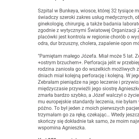
Szpital w Bunkeya, wiosce, której 32 tysiące 
świadczy szeroki zakres usług medycznych, obe
ginekologię, chirurgię, a także badania labora
zgodnie z wytycznymi Światowej Organizacji
placówki jest kontrola w regionie chorób o wy
odra, dur brzuszny, cholera, zapalenie opon m
"Pamiętam małego Józefa. Miał może 5 lat. Zos
+ostrym brzuchem+. Perforacja jelit w przebie
rodzina zaniosła go do wszelkich możliwych 
dniach miał kolejną perforację i kolejną. W j
Zebrałam pieniądze na jego leczenie i przywio
międzyczasie przywieźli jego siostrę Agnieszk
zmarła bardzo szybko, a Józef walczył o życ
mu europejskie standardy leczenia, nie byłam
późno. To był jeden z moich pierwszych pacje
trzymałam go za rękę, czekając… Wtedy jeszcze 
skończy się dokładnie tak samo, że moim naj
wspomina Agnieszka.