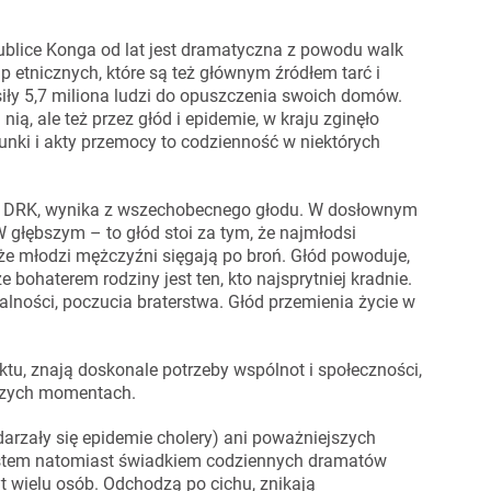
blice Konga od lat jest dramatyczna z powodu walk
 etnicznych, które są też głównym źródłem tarć i
iły 5,7 miliona ludzi do opuszczenia swoich domów.
ą, ale też przez głód i epidemie, w kraju zginęło
bunki i akty przemocy to codzienność w niektórych
się DRK, wynika z wszechobecnego głodu. W dosłownym
 głębszym – to głód stoi za tym, że najmłodsi
 że młodzi mężczyźni sięgają po broń. Głód powoduje,
e bohaterem rodziny jest ten, kto najsprytniej kradnie.
ralności, poczucia braterstwa. Głód przemienia życie w
aktu, znają doskonale potrzeby wspólnot i społeczności,
szych momentach.
zdarzały się epidemie cholery) ani poważniejszych
estem natomiast świadkiem codziennych dramatów
yt wielu osób. Odchodzą po cichu, znikają