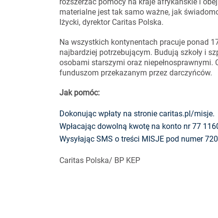
rozszerzać pomocy na kraje afrykańskie i obej
materialne jest tak samo ważne, jak świadomoś
Iżycki, dyrektor Caritas Polska.
Na wszystkich kontynentach pracuje ponad 17
najbardziej potrzebującym. Budują szkoły i sz
osobami starszymi oraz niepełnosprawnymi. Ca
funduszom przekazanym przez darczyńców.
Jak pomóc:
Dokonując wpłaty na stronie caritas.pl/misje.
Wpłacając dowolną kwotę na konto nr 77 1160
Wysyłając SMS o treści MISJE pod numer 72052
Caritas Polska/ BP KEP