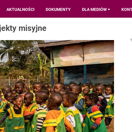
AKTUALNOŚCI
DOKUMENTY
DLA MEDIÓW
KON
jekty misyjne