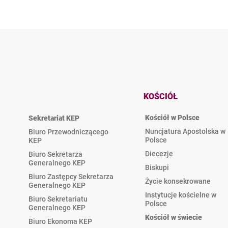
KOŚCIÓŁ
Kościół w Polsce
Sekretariat KEP
Nuncjatura Apostolska w
Biuro Przewodniczącego
Polsce
KEP
Diecezje
Biuro Sekretarza
Generalnego KEP
Biskupi
Biuro Zastępcy Sekretarza
Życie konsekrowane
Generalnego KEP
Instytucje kościelne w
Biuro Sekretariatu
Polsce
Generalnego KEP
Kościół w świecie
Biuro Ekonoma KEP