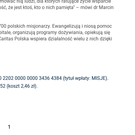
mować nią ludzi, dla których ratujące życie wsparcie
ć, że jest ktoś, kto o nich pamięta" – mówi dr Marcin
00 polskich misjonarzy. Ewangelizują i niosą pomoc
pitale, organizują programy dożywiania, opiekują się
ritas Polska wspiera działalność wielu z nich dzięki
 2202 0000 0000 3436 4384 (tytuł wpłaty: MISJE).
 (koszt 2,46 zł).
1