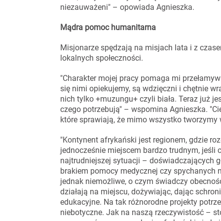
niezauważeni" – opowiada Agnieszka.
Mądra pomoc humanitarna
Misjonarze spędzają na misjach lata i z czase
lokalnych społeczności.
"Charakter mojej pracy pomaga mi przełamywać
się nimi opiekujemy, są wdzięczni i chętnie 
nich tylko +muzungu+ czyli biała. Teraz już j
czego potrzebują" – wspomina Agnieszka. "Ciesz
które sprawiają, że mimo wszystko tworzymy 
"Kontynent afrykański jest regionem, gdzie ro
jednocześnie miejscem bardzo trudnym, jeśli 
najtrudniejszej sytuacji – doświadczających
brakiem pomocy medycznej czy spychanych na 
jednak niemożliwe, o czym świadczy obecność 
działają na miejscu, dożywiając, dając schr
edukacyjne. Na tak różnorodne projekty potrz
niebotyczne. Jak na naszą rzeczywistość – s