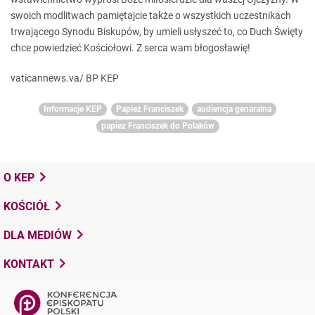
swoich modlitwach pamiętajcie także o wszystkich uczestnikach
trwającego Synodu Biskupów, by umieli usłyszeć to, co Duch Święty
chce powiedzieć Kościołowi. Z serca wam błogosławię
!
vaticannews.va/ BP KEP
Informacje KEP
Papież Franciszek
audiencja genaralna
papiez Franciszek do Polaków
O KEP
KOŚCIÓŁ
DLA MEDIÓW
KONTAKT