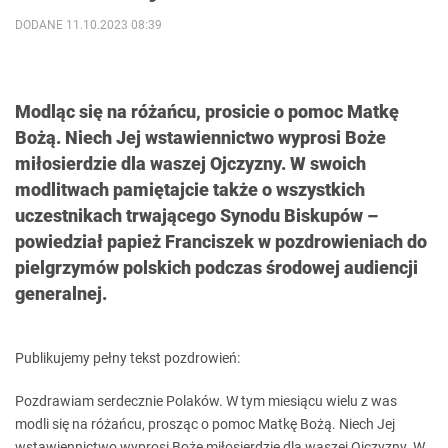
DODANE 11.10.2023 08:39
Modląc się na różańcu, prosicie o pomoc Matkę
Bożą. Niech Jej wstawiennictwo wyprosi Boże
miłosierdzie dla waszej Ojczyzny. W swoich
modlitwach pamiętajcie także o wszystkich
uczestnikach trwającego Synodu Biskupów –
powiedział papież Franciszek w pozdrowieniach do
pielgrzymów polskich podczas środowej audiencji
generalnej.
Publikujemy pełny tekst pozdrowień:
Pozdrawiam serdecznie Polaków. W tym miesiącu wielu z was
modli się na różańcu, prosząc o pomoc Matkę Bożą. Niech Jej
wstawiennictwo wyprosi Boże miłosierdzie dla waszej Ojczyzny. W