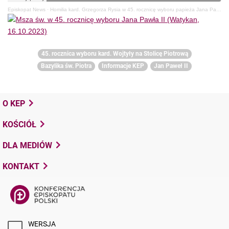
Episkopat News
·
Homilia kard. Grzegorza Rysia w 45. rocznicę wyboru papieża Jana Pawła II
45. rocznica wyboru kard. Wojtyły na Stolicę Piotrową
Bazylika św. Piotra
Informacje KEP
Jan Paweł II
O KEP
KOŚCIÓŁ
DLA MEDIÓW
KONTAKT
WERSJA