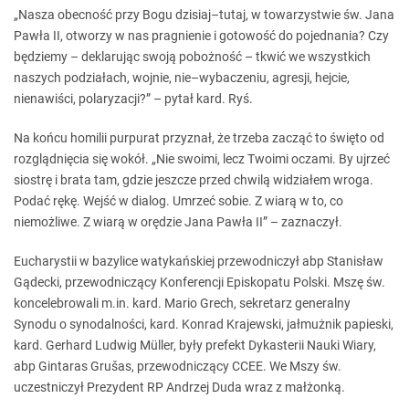
„Nasza obecność przy Bogu dzisiaj–tutaj, w towarzystwie św. Jana
Pawła II, otworzy w nas pragnienie i gotowość do pojednania? Czy
będziemy – deklarując swoją pobożność – tkwić we wszystkich
naszych podziałach, wojnie, nie–wybaczeniu, agresji, hejcie,
nienawiści, polaryzacji?” – pytał kard. Ryś.
Na końcu homilii purpurat przyznał, że trzeba zacząć to święto od
rozglądnięcia się wokół. „Nie swoimi, lecz Twoimi oczami. By ujrzeć
siostrę i brata tam, gdzie jeszcze przed chwilą widziałem wroga.
Podać rękę. Wejść w dialog. Umrzeć sobie. Z wiarą w to, co
niemożliwe. Z wiarą w orędzie Jana Pawła II” – zaznaczył.
Eucharystii w bazylice watykańskiej przewodniczył abp Stanisław
Gądecki, przewodniczący Konferencji Episkopatu Polski. Mszę św.
koncelebrowali m.in. kard. Mario Grech, sekretarz generalny
Synodu o synodalności, kard. Konrad Krajewski, jałmużnik papieski,
kard. Gerhard Ludwig Müller, były prefekt Dykasterii Nauki Wiary,
abp Gintaras Grušas, przewodniczący CCEE. We Mszy św.
uczestniczył Prezydent RP Andrzej Duda wraz z małżonką.