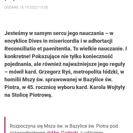
DODANE 16.10.2023 13:50
Jesteśmy w samym sercu jego nauczania – w
encyklice Dives in misericordia i w adhortacji
Reconciliatio et paenitentia. To wielkie nauczanie. I
konkretne! Pokazujące nie tylko konieczność
pojednania, ale również najważniejsze jego reguły
– mówił kard. Grzegorz Ryś, metropolita łódzki, w
homilii Mszy św. sprawowanej w Bazylice św.
Piotra, w 45. rocznicę wyboru kard. Karola Wojtyły
na Stolicę Piotrową.
Rozpoczyna się Msza św. w Bazylice św. Piotra pod
przewodnictwem
@Abp_Gadecki
, z udziałem