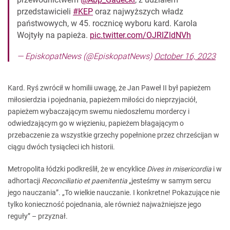
przedstawicieli
#KEP
oraz najwyższych władz
państwowych, w 45. rocznicę wyboru kard. Karola
Wojtyły na papieża.
pic.twitter.com/OJRlZldNVh
— EpiskopatNews (@EpiskopatNews)
October 16, 2023
Kard. Ryś zwrócił w homilii uwagę, że Jan Paweł II był papieżem
miłosierdzia i pojednania, papieżem miłości do nieprzyjaciół,
papieżem wybaczającym swemu niedoszłemu mordercy i
odwiedzającym go w więzieniu, papieżem błagającym o
przebaczenie za wszystkie grzechy popełnione przez chrześcijan w
ciągu dwóch tysiącleci ich historii.
Metropolita łódzki podkreślił, że w encyklice
Dives in misericordia
i w
adhortacji
Reconciliatio et paenitentia
„jesteśmy w samym sercu
jego nauczania”. „To wielkie nauczanie. I konkretne! Pokazujące nie
tylko konieczność pojednania, ale również najważniejsze jego
reguły” – przyznał.