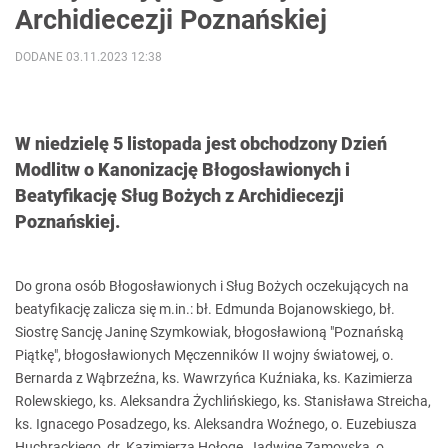
Archidiecezji Poznańskiej
DODANE 03.11.2023 12:38
W niedzielę 5 listopada jest obchodzony Dzień
Modlitw o Kanonizację Błogosławionych i
Beatyfikację Sług Bożych z Archidiecezji
Poznańskiej.
Do grona osób Błogosławionych i Sług Bożych oczekujących na
beatyfikację zalicza się m.in.: bł. Edmunda Bojanowskiego, bł.
Siostrę Sancję Janinę Szymkowiak, błogosławioną "Poznańską
Piątkę", błogosławionych Męczenników II wojny światowej, o.
Bernarda z Wąbrzeźna, ks. Wawrzyńca Kuźniaka, ks. Kazimierza
Rolewskiego, ks. Aleksandra Żychlińskiego, ks. Stanisława Streicha,
ks. Ignacego Posadzego, ks. Aleksandra Woźnego, o. Euzebiusza
Huchrackiego, dr. Kazimierza Hołogę, Jadwigę Zamoyską, o.