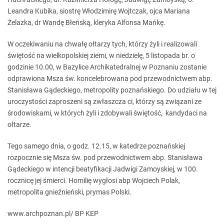
Leandra Kubika, siostrę Włodzimirę Wojtczak, ojca Mariana
Żelazka, dr Wandę Błeńską, kleryka Alfonsa Mańkę.
W oczekiwaniu na chwałę ołtarzy tych, którzy żyli i realizowali
świętość na wielkopolskiej ziemi, w niedzielę, 5 listopada br. o
godzinie 10.00, w Bazylice Archikatedralnej w Poznaniu zostanie
odprawiona Msza św. koncelebrowana pod przewodnictwem abp.
Stanisława Gądeckiego, metropolity poznańskiego. Do udziału w tej
uroczystości zaproszeni są zwłaszcza ci, którzy są związani ze
środowiskami, w których żyli i zdobywali świętość, kandydaci na
ołtarze.
Tego samego dnia, o godz. 12.15, w katedrze poznańskiej
rozpocznie się Msza św. pod przewodnictwem abp. Stanisława
Gądeckiego w intencji beatyfikacji Jadwigi Zamoyskiej, w 100.
rocznicę jej śmierci. Homilię wygłosi abp Wojciech Polak,
metropolita gnieźnieński, prymas Polski.
www.archpoznan.pl/ BP KEP