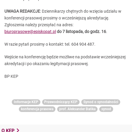
UWAGA REDAKCJE
: Dziennikarzy chętnych do wzięcia udziału w
konferencji prasowej prosimy o wcześniejszą akredytację.
Zgłoszenia należy przesyłać na adres:
biuroprasowe@episkopat.pl
do 7 listopada, do godz. 16
.
W razie pytań prosimy o kontakt: tel. 604 904 487.
Wejście na konferencję będzie możliwe na podstawie wcześniejszej
akredytacji i po okazaniu legitymacji prasowej.
BP KEP
Informacje KEP
Przewodniczący KEP
Synod o synodalności
konferencja prasowa
prof. Aleksander Bańka
synod
O KEP