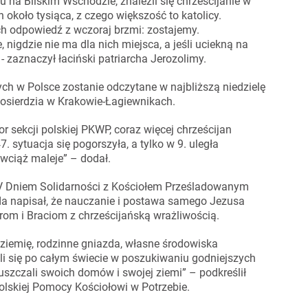
tu na Bliskim Wschodzie, znaleźli się chrześcijanie w
h około tysiąca, z czego większość to katolicy.
Ich odpowiedź z wczoraj brzmi: zostajemy.
 nigdzie nie ma dla nich miejsca, a jeśli uciekną na
- zaznaczył łaciński patriarcha Jerozolimy.
nych w Polsce zostanie odczytane w najbliższą niedzielę
osierdzia w Krakowie-Łagiewnikach.
or sekcji polskiej PKWP, coraz więcej chrześcijan
sytuacja się pogorszyła, a tylko w 9. uległa
 wciąż maleje” – dodał.
XV Dniem Solidarności z Kościołem Prześladowanym
a napisał, że nauczanie i postawa samego Jezusa
om i Braciom z chrześcijańską wrażliwością.
 ziemię, rodzinne gniazda, własne środowiska
łali się po całym świecie w poszukiwaniu godniejszych
puszczali swoich domów i swojej ziemi” – podkreślił
polskiej Pomocy Kościołowi w Potrzebie.