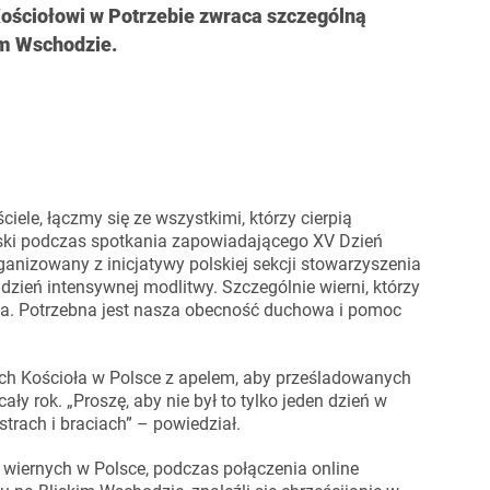
ościołowi w Potrzebie zwraca szczególną
im Wschodzie.
ele, łączmy się ze wszystkimi, którzy cierpią
ński podczas spotkania zapowiadającego XV Dzień
nizowany z inicjatywy polskiej sekcji stowarzyszenia
dzień intensywnej modlitwy. Szczególnie wierni, którzy
cia. Potrzebna jest nasza obecność duchowa i pomoc
ych Kościoła w Polsce z apelem, aby prześladowanych
cały rok. „Proszę, aby nie był to tylko jeden dzień w
trach i braciach” – powiedział.
do wiernych w Polsce, podczas połączenia online