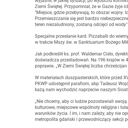
wyjaśnił, w jakiej sytuacji, po wybuchu konflik
Ziemi Świętej. Przypomniał, że w Gazie żyje ic
"Miejsce, gdzie przebywają, to obszar wojny. 
Przemieszczanie się jest bardzo niebezpieczne,
teren niezaludniony, zostaną odcięci od wody" 
Specjalne przesłanie kard. Pizzaballi do wier
w trakcie Mszy św. w Sanktuarium Bożego Mił
Jak podkreślił ks. prof. Waldemar Cisło, dyrekt
doświadcza prześladowań. Na 196 krajów w 47. 
poprawie. „W Ziemi Świętej liczba chrześcijan
W materiałach duszpasterskich, które przed 
PKWP udostępnił parafiom, abp Tadeusz Wojd
każą nam wychodzić naprzeciw naszym Siostr
„Nie chcemy, aby ci ludzie pozostawiali swoją
kulturowe, miejscowe wspólnoty religijne i tu
warunków życia. I im, i nam zależy, aby nie o
metropolita gdański i przewodniczący sekcji 