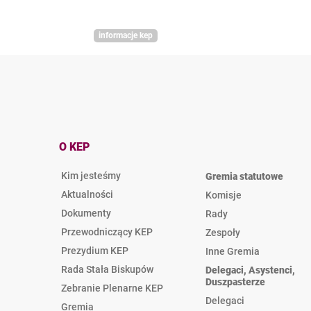
informacje kep
O KEP
Kim jesteśmy
Gremia statutowe
Aktualności
Komisje
Dokumenty
Rady
Przewodniczący KEP
Zespoły
Prezydium KEP
Inne Gremia
Rada Stała Biskupów
Delegaci, Asystenci,
Duszpasterze
Zebranie Plenarne KEP
Delegaci
Gremia