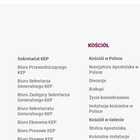
KOŚCIÓŁ
Kościół w Polsce
Sekretariat KEP
Nuncjatura Apostolska w
Biuro Przewodniczącego
Polsce
KEP
Diecezje
Biuro Sekretarza
Generalnego KEP
Biskupi
Biuro Zastępcy Sekretarza
Życie konsekrowane
Generalnego KEP
Instytucje kościelne w
Biuro Sekretariatu
Polsce
Generalnego KEP
Kościół w świecie
Biuro Ekonoma KEP
Stolica Apostolska
Biuro Prasowe KEP
Kościelne instytucje
Biuro Prawne KEP