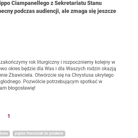
ilippo Ciampanellego z Sekretariatu Stanu
obecny podczas audiencji, ale zmaga się jeszcze
zakończymy rok liturgiczny i rozpoczniemy kolejny w
o okres będzie dla Was i dla Waszych rodzin okazją
ie Zbawiciela. Otwórzcie się na Chrystusa ukrytego
 głodnego. Pozwólcie potrzebującym spotkać w
am błogosławię
!
1
odowa
papiez franciszek do polaków