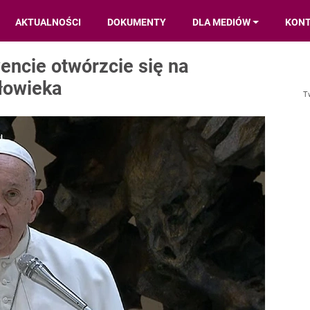
AKTUALNOŚCI
DOKUMENTY
DLA MEDIÓW
KON
ncie otwórzcie się na
złowieka
T