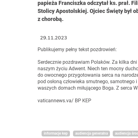
papieża Franciszka odczytał ks. prał. F
Stolicy Apostolskiej. Ojciec Święty był 
z chorobą.
29.11.2023
Publikujemy pełny tekst pozdrowień:
Serdecznie pozdrawiam Polaków. Za kilka dni 
naszym życiu Adwent. Niech ten mocny duchow
do owocnego przygotowania serca na narodzen
pod osłoną człowieka smutnego, samotnego i
waszych domach miłującego Boga. Z serca W
vaticannews.va/ BP KEP
informacje kep
audiencja generalna
audiencja śr