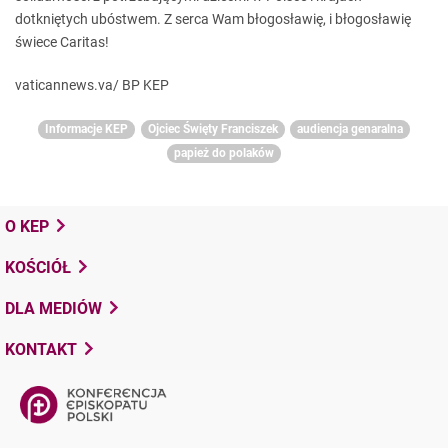
dotkniętych ubóstwem. Z serca Wam błogosławię, i błogosławię
świece Caritas!
vaticannews.va/ BP KEP
Informacje KEP
Ojciec Święty Franciszek
audiencja genaralna
papież do polaków
O KEP
KOŚCIÓŁ
DLA MEDIÓW
KONTAKT