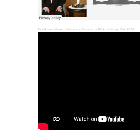
Episkopat News
·
Sekretarz Generalny KEP na Nowy Rok 2024