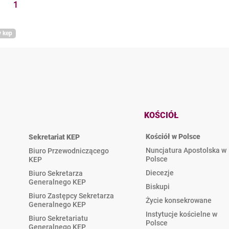
1
y kep
KOŚCIÓŁ
Kościół w Polsce
Sekretariat KEP
Nuncjatura Apostolska w
Biuro Przewodniczącego
Polsce
KEP
Diecezje
Biuro Sekretarza
Generalnego KEP
Biskupi
Biuro Zastępcy Sekretarza
Życie konsekrowane
Generalnego KEP
Instytucje kościelne w
Biuro Sekretariatu
Polsce
Generalnego KEP