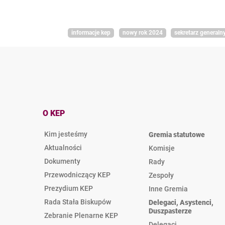
informacje kep
nowy rok 2024
sekretarz generaln
O KEP
Kim jesteśmy
Gremia statutowe
Aktualności
Komisje
Dokumenty
Rady
Przewodniczący KEP
Zespoły
Prezydium KEP
Inne Gremia
Rada Stała Biskupów
Delegaci, Asystenci,
Duszpasterze
Zebranie Plenarne KEP
Delegaci