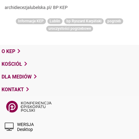
archidiecezjalubelska.pl/ BP KEP
Informacje KEP
Lublin
bp Ryszard Karpiński
pogrzeb
uroczystości pogrzebowe
O KEP
KOŚCIÓŁ
DLA MEDIÓW
KONTAKT
WERSJA
Desktop