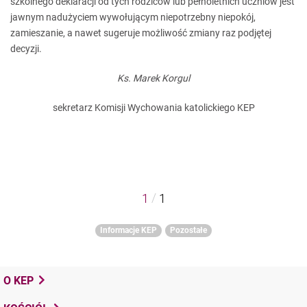
szkolnego deklaracji od tych rodziców lub pełnoletnich uczniów jest
jawnym nadużyciem wywołującym niepotrzebny niepokój,
zamieszanie, a nawet sugeruje możliwość zmiany raz podjętej
decyzji.
Ks. Marek Korgul
sekretarz Komisji Wychowania katolickiego KEP
/
1
1
Informacje KEP
Pozostałe
O KEP