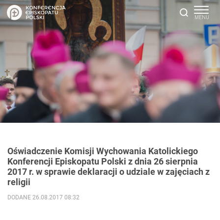
Oświadczenie Komisji Wychowania Katolickiego
Konferencji Episkopatu Polski z dnia 26 sierpnia
2017 r. w sprawie deklaracji o udziale w zajęciach z
religii
DODANE 26.08.2017 08:32