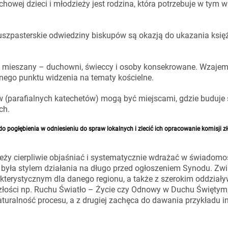
howej dzieci i młodzieży jest rodzina, która potrzebuje w tym w
 duszpasterskie odwiedziny biskupów są okazją do ukazania ksi
ład mieszany – duchowni, świeccy i osoby konsekrowane. Wzaje
nnego punktu widzenia na tematy kościelne.
w (parafialnych katechetów) mogą być miejscami, gdzie buduje 
ch.
do pogłębienia w odniesieniu do spraw lokalnych i zlecić ich opracowanie komisji z
eży cierpliwie objaśniać i systematycznie wdrażać w świadomo
 była stylem działania na długo przed ogłoszeniem Synodu. Zwi
akterystycznym dla danego regionu, a także z szerokim oddzia
szłości np. Ruchu Światło – Życie czy Odnowy w Duchu Świętym;
aturalność procesu, a z drugiej zachęca do dawania przykładu 