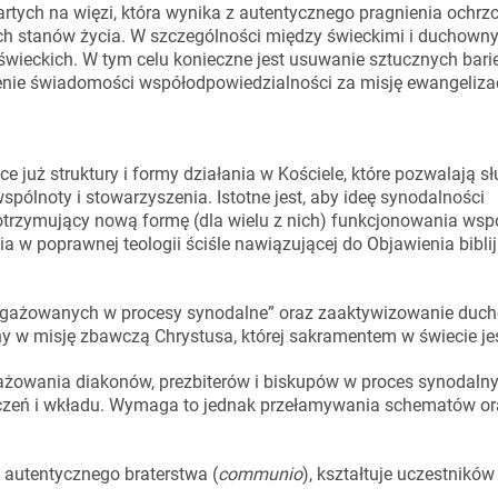
artych na więzi, która wynika z autentycznego pragnienia ochrz
ch stanów życia. W szczególności między świeckimi i duchowny
 świeckich. W tym celu konieczne jest usuwanie sztucznych bari
enie świadomości współodpowiedzialności za misję ewangelizac
ce już struktury i formy działania w Kościele, które pozwalają s
wspólnoty i stowarzyszenia. Istotne jest, aby ideę synodalności
otrzymujący nową formę (dla wielu z nich) funkcjonowania wsp
a w poprawnej teologii ściśle nawiązującej do Objawienia biblij
zaangażowanych w procesy synodalne” oraz zaaktywizowanie du
 w misję zbawczą Chrystusa, której sakramentem w świecie jes
żowania diakonów, prezbiterów i biskupów w proces synodalny.
adczeń i wkładu. Wymaga to jednak przełamywania schematów o
 autentycznego braterstwa (
communio
), kształtuje uczestnikó