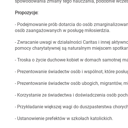
spowodowania zmiany tego nauczania, podobnie wcześni
Propozycje:
- Podejmowanie prób dotarcia do osób zmarginalizowany
osób zaangażowanych w posługę miłosierdzia.
- Zwracanie uwagi w działalności Caritas i innej aktywn
pomocy charytatywnej są naturalnym miejscem spotka
- Troska o życie duchowe kobiet w domach samotnej ma
- Prezentowanie świadectw osób i wspólnot, które posł
- Prezentowanie świadectw osób ubogich, migrantów, mło
- Korzystanie ze świadectwa i doświadczenia osób pocho
- Przykładanie większej wagi do duszpasterstwa choryc
- Ustanowienie prefektów w szkołach katolickich.