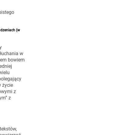
bistego
adzeniach (w
y
słuchania w
elem bowiem
edniej
wielu
polegający
 życie
howymi z
ym” z
tekstów,