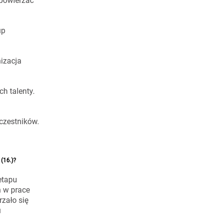
 powierzać
up
izacja
ch talenty.
czestników.
(16.)?
etapu
 w prace
zało się
u