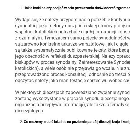
Jakie kroki należy podjąć w celu przekazania doświadczeń zgroma
Wydaje się, że należy przypominać o potrzebie kontynuac
synodalnej jako metody duszpasterskiej i formy pracy r
wspólnot katolickich potrzebuje ciągłej informacji i d
zrozumiałym. Tymczasem samo pojęcie synodalności wc
są zarówno konkretne arkusze warsztatowe, jak i ciągł
są także systematycznie publikowane teksty, które będ
jego obecność w refleksji duszpasterskiej. Należy opr
biskupów w proces synodalny. Zainteresowanie Synodem
katolickich), a wiele osób nie przejawia go wcale. Nie z
przeprowadzono proces konsultacji odnośnie do treści
S
odczytać należy jako manifestację sprzeciwu wobec cał
W niektórych diecezjach zapowiedziano zwołanie synod
zostaną wykorzystane w pracach synodu diecezjalnego. 
organizacja przepływu informacji), ale także o tematyk
diecezjalnych.
Co możemy zrobić lokalnie na poziomie parafii, diecezji, kraju i k