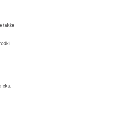
e także
rodki
aleka.