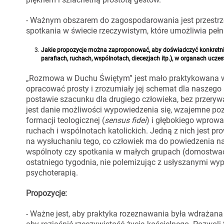
- Ważnym obszarem do zagospodarowania jest przestrze
spotkania w świecie rzeczywistym, które umożliwia pełni
Jakie propozycje można zaproponować, aby doświadczyć konkretn
parafiach, ruchach, wspólnotach, diecezjach itp.), w organach ucze
„Rozmowa w Duchu Świętym” jest mało praktykowana w n
opracować prosty i zrozumiały jej schemat dla naszeg
postawie szacunku dla drugiego człowieka, bez przery
jest danie możliwości wypowiedzenia się, wzajemne poz
formacji teologicznej (
sensus fidei
) i głębokiego wprow
ruchach i wspólnotach katolickich. Jedną z nich jest 
na wysłuchaniu tego, co człowiek ma do powiedzenia 
wspólnoty czy spotkania w małych grupach (domostwach
ostatniego tygodnia, nie polemizując z usłyszanymi w
psychoterapią.
Propozycje:
- Ważne jest, aby praktyka rozeznawania była wdrażana