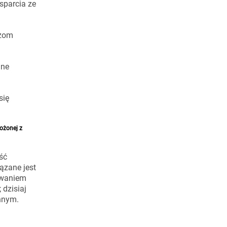
sparcia ze
ężom
mne
się
łożonej z
ść
ązane jest
ływaniem
 dzisiaj
innym.