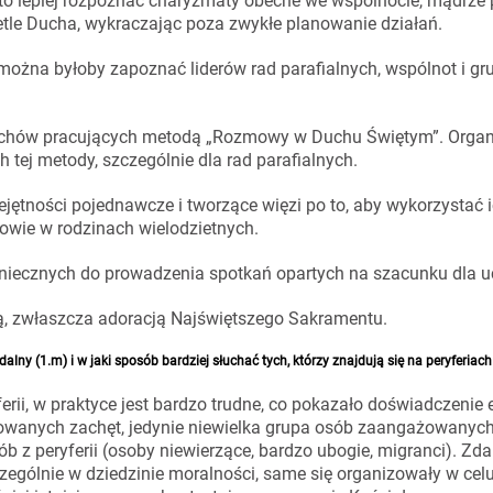
i to lepiej rozpoznać charyzmaty obecne we wspólnocie, mądrze
etle Ducha, wykraczając poza zwykłe planowanie działań.
ą można byłoby zapoznać liderów rad parafialnych, wspólnot i gr
ruchów pracujących metodą „Rozmowy w Duchu Świętym”. Organ
 tej metody, szczególnie dla rad parafialnych.
ejętności pojednawcze i tworzące więzi po to, aby wykorzystać i
kowie w rodzinach wielodzietnych.
koniecznych do prowadzenia spotkań opartych na szacunku dla u
wą, zwłaszcza adoracją Najświętszego Sakramentu.
y (1.m) i w jaki sposób bardziej słuchać tych, którzy znajdują się na peryferiach 
ferii, w praktyce jest bardzo trudne, co pokazało doświadczenie 
wanych zachęt, jedynie niewielka grupa osób zaangażowanych
z peryferii (osoby niewierzące, bardzo ubogie, migranci). Zdar
zególnie w dziedzinie moralności, same się organizowały w cel