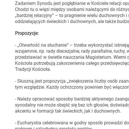
Zadaniem Synodu jest pogłębianie w Kościele relacji op
Chodzi tu o więzi między osobami należącymi do różny
„bardziej relacyjny” – to pragnienie wielu duchownych i
oddzielających świeckich i duchownych, ale także budz
Propozycje:
- „Otwartość na słuchanie” – trzeba wykorzystać istnieją
wzajemnie, np. rady diecezjalne, rady parafialne, ruchy, 
przedstawiać w świetle nauczania Magisterium. Wierni 
Kościoła potrzebują zakorzenienia całego przedsięwzięci
Tradycji Kościoła.
- Słuszną jest propozycja „zwiększenia liczby osób 
tym względzie. Każdy ochrzczony powinien być włączony
- Należy opracować sposoby bardziej aktywnego zaanga
synodalny nie może obejść się bez ich głosów, doświ
akcentu w formacji tak świeckich, jak i duchownych.
- Eucharystia celebrowana w godny sposób prowadzi do
pięknem i szlachetną prostotą gestów.