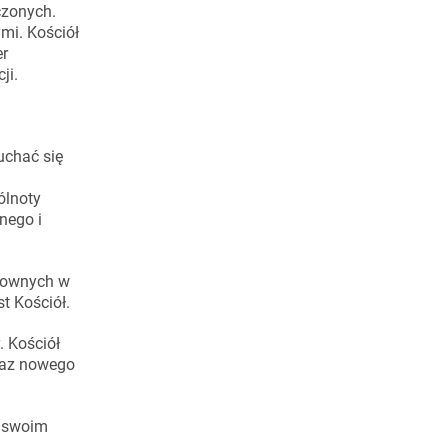
czonych.
mi. Kościół
er
ji.
łuchać się
ólnoty
nego i
chownych w
t Kościół.
 Kościół
raz nowego
w swoim