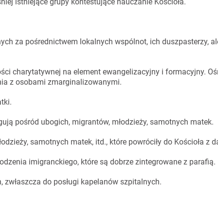
ej istniejące grupy kontestujące nauczanie Kościoła.
ch za pośrednictwem lokalnych wspólnot, ich duszpasterzy, al
ości charytatywnej na element ewangelizacyjny i formacyjny. Oś
nia z osobami zmarginalizowanymi.
tki.
ugują pośród ubogich, migrantów, młodzieży, samotnych matek.
dzieży, samotnych matek, itd., które powróciły do Kościoła z d
dzenia imigranckiego, które są dobrze zintegrowane z parafią.
h, zwłaszcza do posługi kapelanów szpitalnych.