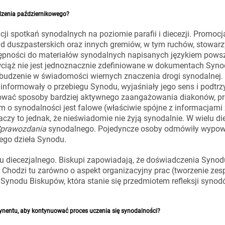
dzenia październikowego?
ji spotkań synodalnych na poziomie parafii i diecezji. Promocj
ad duszpasterskich oraz innych gremiów, w tym ruchów, stowarz
ostępności do materiałów synodalnych napisanych językiem pows
iąż nie jest jednoznacznie zdefiniowane w dokumentach Syn
e budzenie w świadomości wiernych znaczenia drogi synodalnej.
ą informowały o przebiegu Synodu, wyjaśniały jego sens i podt
acować sposoby bardziej aktywnego zaangażowania diakonów, pr
 o synodalności jest falowe (właściwie spójne z informacjami
naczy to jednak, że nieświadomie nie żyją synodalnie. W wielu d
prawozdania
synodalnego. Pojedyncze osoby odmówiły wypowi
ego dzieła Synodu.
u diecezjalnego. Biskupi zapowiadają, że doświadczenia Syno
Chodzi tu zarówno o aspekt organizacyjny prac (tworzenie zes
ę Synodu Biskupów, która stanie się przedmiotem refleksji syno
ontynentu, aby kontynuować proces uczenia się synodalności?