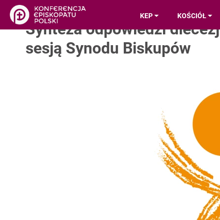
KEP
KOŚCIÓŁ
Synteza odpowiedzi diecezj
sesją Synodu Biskupów