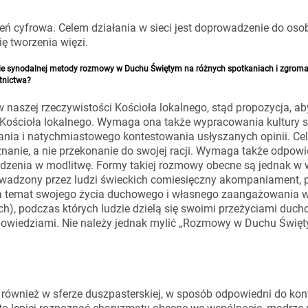
ń cyfrowa. Celem działania w sieci jest doprowadzenie do oso
ę tworzenia więzi.
ie synodalnej metody rozmowy w Duchu Świętym na różnych spotkaniach i zgrom
stnictwa?
aszej rzeczywistości Kościoła lokalnego, stąd propozycja, ab
o Kościoła lokalnego. Wymaga ona także wypracowania kultury 
wania i natychmiastowego kontestowania usłyszanych opinii. C
nanie, a nie przekonanie do swojej racji. Wymaga także odpowi
adzenia w modlitwę. Formy takiej rozmowy obecne są jednak w 
prowadzony przez ludzi świeckich comiesięczny akompaniament, 
na temat swojego życia duchowego i własnego zaangażowania w
), podczas których ludzie dzielą się swoimi przeżyciami duc
ypowiedziami. Nie należy jednak mylić „Rozmowy w Duchu Święt
 również w sferze duszpasterskiej, w sposób odpowiedni do kon