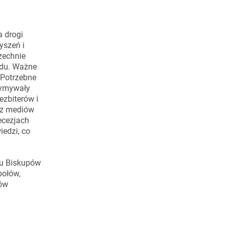
a drogi
yszeń i
zechnie
odu. Ważne
 Potrzebne
rzymywały
ezbiterów i
 z mediów
iecezjach
edzi, co
du Biskupów
połów,
dów