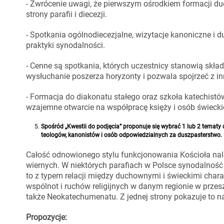
- Zwrócenie uwagi, że pierwszym ośrodkiem formacji duc
strony parafii i diecezji.
- Spotkania ogólnodiecezjalne, wizytacje kanoniczne i
praktyki synodalności.
- Cenne są spotkania, których uczestnicy stanowią sk
wysłuchanie poszerza horyzonty i pozwala spojrzeć z i
- Formacja do diakonatu stałego oraz szkoła katechistó
wzajemne otwarcie na współpracę księży i osób świecki
Spośród „Kwestii do podjęcia” proponuje się wybrać 1 lub 2 tematy 
teologów, kanonistów i osób odpowiedzialnych za duszpasterstwo.
Całość odnowionego stylu funkcjonowania Kościoła nal
wiernych. W niektórych parafiach w Polsce synodalność
to z typem relacji między duchownymi i świeckimi char
wspólnot i ruchów religijnych w danym regionie w prze
także Neokatechumenatu. Z jednej strony pokazuje to n
Propozycje: