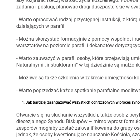
aby rozjaśnić rzeczywistość życia kościelnego. Pozwol
zadania i posługi, planować drogi duszpasterskie w świ
- Warto opracować rodzaj przystępnej instrukcji, z któr
działających w parafii.
-
Można skorzystać formacyjnie z pomocy wspólnot i 
warsztatów na poziomie parafii i dekanatów dotyczących
- Warto zauważyć w parafii osoby, które przejawiają umi
Naturalnymi „instruktorami” w tej dziedzinie są małżon
- Możliwe są także szkolenia w zakresie umiejętności 
- Warto poprzedzać każde spotkanie parafialne modlit
Jak bardziej zaangażować wszystkich ochrzczonych w proces synodaln
Otwarcie się na słuchanie wszystkich, także osób z pery
diecezjalnego Synodu Biskupów – mimo wprost formuło
zespołów mogłaby zostać zakwalifikowana do grupy osób 
jednak, że osoby kwestionujące nauczanie Kościoła, szc