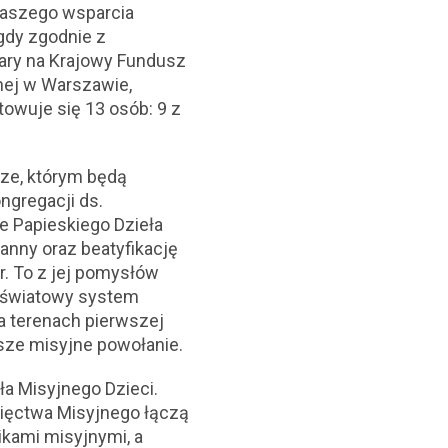
naszego wsparcia
gdy zgodnie z
iary na Krajowy Fundusz
jnej w Warszawie,
owuje się 13 osób: 9 z
ze, którym będą
ngregacji ds.
ie Papieskiego Dzieła
Manny oraz beatyfikację
 r. To z jej pomysłów
noświatowy system
a terenach pierwszej
sze misyjne powołanie.
a Misyjnego Dzieci.
cięctwa Misyjnego łączą
ikami misyjnymi, a