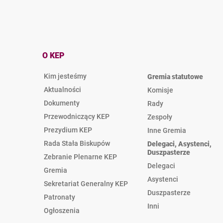
O KEP
Kim jesteśmy
Gremia statutowe
Aktualności
Komisje
Dokumenty
Rady
Przewodniczący KEP
Zespoły
Prezydium KEP
Inne Gremia
Rada Stała Biskupów
Delegaci, Asystenci,
Duszpasterze
Zebranie Plenarne KEP
Delegaci
Gremia
Asystenci
Sekretariat Generalny KEP
Duszpasterze
Patronaty
Inni
Ogłoszenia