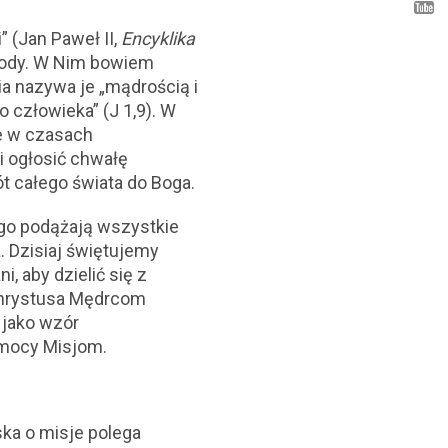
” (Jan Paweł II,
Encyklika
arody. W Nim bowiem
ia nazywa je „mądrością i
o człowieka” (J 1,9). W
e w czasach
i ogłosić chwałę
t całego świata do Boga.
rego podążają wszystkie
. Dzisiaj świętujemy
 aby dzielić się z
Chrystusa Mędrcom
 jako wzór
omocy Misjom.
ska o misje polega