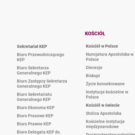
KOŚCIÓŁ
Kościół w Polsce
Sekretariat KEP
Nuncjatura Apostolska w
Biuro Przewodniczącego
Polsce
KEP
Diecezje
Biuro Sekretarza
Generalnego KEP
Biskupi
Biuro Zastępcy Sekretarza
Życie konsekrowane
Generalnego KEP
Instytucje kościelne w
Biuro Sekretariatu
Polsce
Generalnego KEP
Kościół w świecie
Biuro Ekonoma KEP
Stolica Apostolska
Biuro Prasowe KEP
Kościelne instytucje
Biuro Prawne KEP
międzynarodowe
Biuro Delegata KEP ds.
Duszpasterstwo polonijn