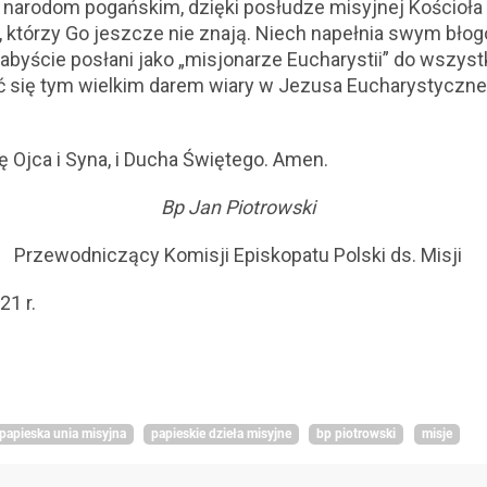
ę narodom pogańskim, dzięki posłudze misyjnej Kościoła 
 którzy Go jeszcze nie znają. Niech napełnia swym bło
byście posłani jako „misjonarze Eucharystii” do wszystk
lić się tym wielkim darem wiary w Jezusa Eucharystyczne
ę Ojca i Syna, i Ducha Świętego. Amen.
Bp Jan Piotrowski
Przewodniczący Komisji Episkopatu Polski ds. Misji
21 r.
papieska unia misyjna
papieskie dzieła misyjne
bp piotrowski
misje