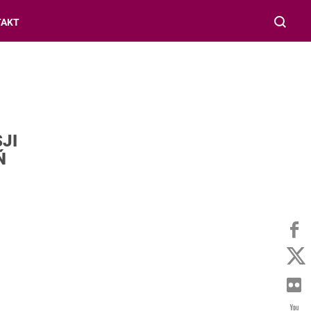
TAKT
JI
Ń