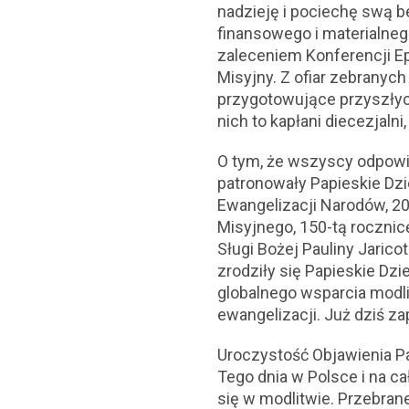
nadzieję i pociechę swą 
finansowego i materialneg
zaleceniem Konferencji Ep
Misyjny. Z ofiar zebranyc
przygotowujące przyszłych
nich to kapłani diecezjalni
O tym, że wszyscy odpowi
patronowały Papieskie Dzi
Ewangelizacji Narodów, 20
Misyjnego, 150-tą rocznicę
Sługi Bożej Pauliny Jarico
zrodziły się Papieskie Dz
globalnego wsparcia modli
ewangelizacji. Już dziś 
Uroczystość Objawienia Pa
Tego dnia w Polsce i na c
się w modlitwie. Przebran