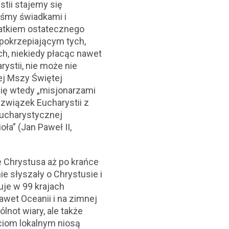
tii stajemy się
eśmy świadkami i
adatkiem ostatecznego
pokrzepiającym tych,
ych, niekiedy płacąc nawet
stii, nie może nie
ej Mszy Świętej
się wtedy „misjonarzami
 związek Eucharystii z
Eucharystycznej
ła” (Jan Paweł II,
e Chrystusa aż po krańce
ie słyszały o Chrystusie i
uje w 99 krajach
awet Oceanii i na zimnej
not wiary, ale także
ciom lokalnym niosą