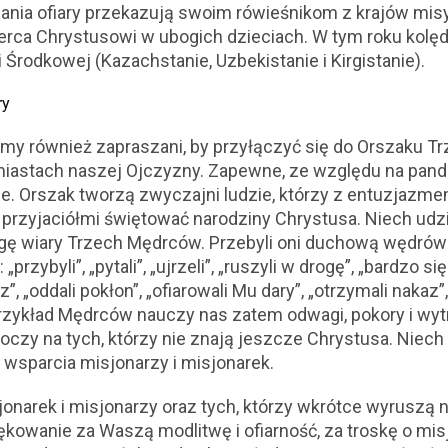
nia ofiary przekazują swoim rówieśnikom z krajów misyj
serca Chrystusowi w ubogich dzieciach. W tym roku kol
Środkowej (Kazachstanie, Uzbekistanie i Kirgistanie).
ry
my również zapraszani, by przyłączyć się do Orszaku Trz
iastach naszej Ojczyzny. Zapewne, ze względu na pande
e. Orszak tworzą zwyczajni ludzie, którzy z entuzjazme
 przyjaciółmi świętować narodziny Chrystusa. Niech ud
ogę wiary Trzech Mędrców. Przebyli oni duchową wędrówk
rzybyli”, „pytali”, „ujrzeli”, „ruszyli w drogę”, „bardzo się
z”, „oddali pokłon”, „ofiarowali Mu dary”, „otrzymali nakaz”
przykład Mędrców nauczy nas zatem odwagi, pokory i wy
oczy na tych, którzy nie znają jeszcze Chrystusa. Niech 
wsparcia misjonarzy i misjonarek.
onarek i misjonarzy oraz tych, którzy wkrótce wyruszą n
owanie za Waszą modlitwę i ofiarność, za troskę o mis