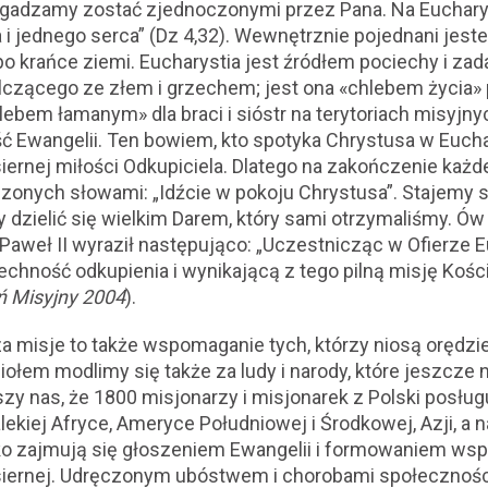
zgadzamy zostać zjednoczonymi przez Pana. Na Eucharys
i jednego serca” (Dz 4,32). Wewnętrznie pojednani jest
 po krańce ziemi. Eucharystia jest źródłem pociechy i z
czącego ze złem i grzechem; jest ona «chlebem życia» 
chlebem łamanym» dla braci i sióstr na terytoriach misyjn
Ewangelii. Ten bowiem, kto spotyka Chrystusa w Euchary
ernej miłości Odkupiciela. Dlatego na zakończenie każd
zonych słowami: „Idźcie w pokoju Chrystusa”. Stajemy 
y dzielić się wielkim Darem, który sami otrzymaliśmy. Ów
 Paweł II wyraził następująco: „Uczestnicząc w Ofierze 
hność odkupienia i wynikającą z tego pilną misję Kościo
ń Misyjny 2004
).
 misje to także wspomaganie tych, którzy niosą orędzi
ołem modlimy się także za ludy i narody, które jeszcze n
szy nas, że 1800 misjonarzy i misjonarek z Polski posług
ekiej Afryce, Ameryce Południowej i Środkowej, Azji, a n
lko zajmują się głoszeniem Ewangelii i formowaniem wspól
łosiernej. Udręczonym ubóstwem i chorobami społecznoś