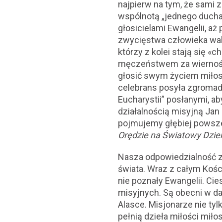
najpierw na tym, że sami 
wspólnotą „jednego ducha 
głosicielami Ewangelii, aż
zwycięstwa człowieka wal
którzy z kolei stają się «
męczeństwem za wierność 
głosić swym życiem miłosi
celebrans posyła zgromad
Eucharystii” posłanymi, ab
działalnością misyjną Jan
pojmujemy głębiej powszec
Orędzie na Światowy Dzie
Nasza odpowiedzialność za
świata. Wraz z całym Kości
nie poznały Ewangelii. Cie
misyjnych. Są obecni w dal
Alasce. Misjonarze nie ty
pełnią dzieła miłości mi