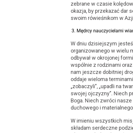
zebrane w czasie kolędowa
okazja, by przekazać dar 
swoim rówieśnikom w Azji 
Mędrcy nauczycielami wia
W dniu dzisiejszym jesteś
organizowanego w wielu m
odbywał w okrojonej formi
wspólnie z rodzinami oraz
nam jeszcze dobitniej dr
oddaje wieloma terminami: „p
„zobaczyli”, „upadli na twar
swojej ojczyzny”. Niech 
Boga. Niech zwróci nasze 
duchowego i materialnego 
W imieniu wszystkich misj
składam serdeczne podzięk