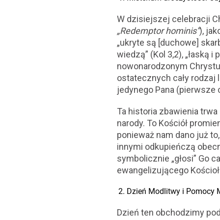
W dzisiejszej celebracji C
„Redemptor hominis”
), ja
„ukryte są [duchowe] skarb
wiedzą” (Kol 3,2), „łaską 
nowonarodzonym Chrystusi
ostatecznych cały rodzaj 
jedynego Pana (pierwsze c
Ta historia zbawienia trwa
narody. To Kościół promie
ponieważ nam dano już to,
innymi odkupieńczą obecn
symbolicznie „głosi” Go c
ewangelizującego Kościoł
Dzień Modlitwy i Pomocy 
Dzień ten obchodzimy pod 