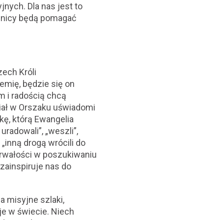
nych. Dla nas jest to
ędnicy będą pomagać
ech Króli
mię, będzie się on
m i radością chcą
ział w Orszaku uświadomi
ę, którą Ewangelia
 uradowali”, „weszli”,
, „inną drogą wrócili do
trwałości w poszukiwaniu
zainspiruje nas do
a misyjne szlaki,
je w świecie. Niech