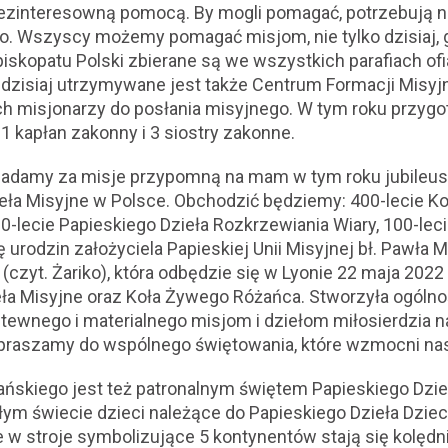
bezinteresowną pomocą. By mogli pomagać, potrzebują 
o. Wszyscy możemy pomagać misjom, nie tylko dzisiaj, 
iskopatu Polski zbierane są we wszystkich parafiach of
h dzisiaj utrzymywane jest także Centrum Formacji Misy
 misjonarzy do posłania misyjnego. W tym roku przygot
, 1 kapłan zakonny i 3 siostry zakonne.
adamy za misje przypomną na mam w tym roku jubileus
eła Misyjne w Polsce. Obchodzić będziemy: 400-lecie Ko
0-lecie Papieskiego Dzieła Rozkrzewiania Wiary, 100-lec
 urodzin założyciela Papieskiej Unii Misyjnej bł. Pawła 
t (czyt. Żariko), która odbędzie się w Lyonie 22 maja 2022
ieła Misyjne oraz Koła Żywego Różańca. Stworzyła ogól
tewnego i materialnego misjom i dziełom miłosierdzia n
zapraszamy do wspólnego świętowania, które wzmocni na
ńskiego jest też patronalnym świętem Papieskiego Dzieł
ałym świecie dzieci należące do Papieskiego Dzieła Dzie
e w stroje symbolizujące 5 kontynentów stają się kolędn