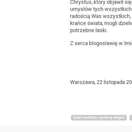
Chrystus, który objawił si
umysłów tych wszystkich,
radością Was wszystkich, a
krańce świata, mogli dzie
potrzebne łaski.
Z serca błogosławię w Imi
Warszawa, 22 listopada 20
dzień modlitwy i pomocy misjom