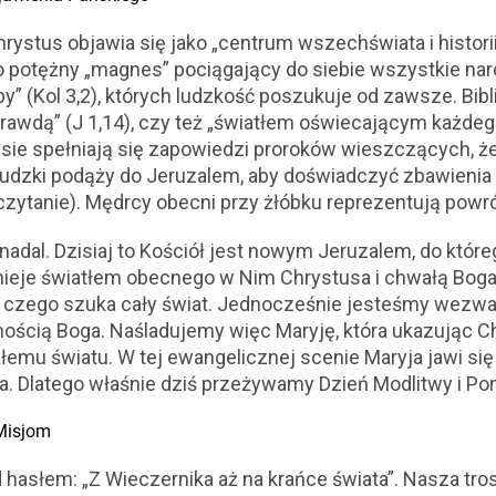
hrystus objawia się jako „centrum wszechświata i historii
ko potężny „magnes” pociągający do siebie wszystkie n
y” (Kol 3,2), których ludzkość poszukuje od zawsze. Bibl
i prawdą” (J 1,14), czy też „światłem oświecającym każdeg
e spełniają się zapowiedzi proroków wieszczących, ż
ludzki podąży do Jeruzalem, aby doświadczyć zbawienia 
zytanie). Mędrcy obecni przy żłóbku reprezentują powró
 nadal. Dzisiaj to Kościół jest nowym Jeruzalem, do któ
nieje światłem obecnego w Nim Chrystusa i chwałą Boga
 czego szuka cały świat. Jednocześnie jesteśmy wezwani,
ością Boga. Naśladujemy więc Maryję, która ukazując 
ałemu światu. W tej ewangelicznej scenie Maryja jawi się
a. Dlatego właśnie dziś przeżywamy Dzień Modlitwy i P
Misjom
hasłem: „Z Wieczernika aż na krańce świata”. Nasza tro