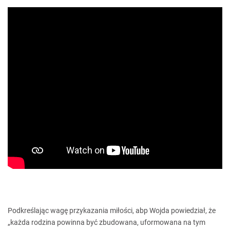
Podkreślając wagę przykazania miłości, abp Wojda powiedział, że
„każda rodzina powinna być zbudowana, uformowana na tym