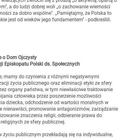
wierzących zwrócili się z prośbą „o aktywną, opartą o
m", a do ludzi dobrej woli „o zachowanie wierności
ności za dobro wspólne". „Pamiętajmy, że Polska to
ie jest od wieków jego fundamentem" - podkreślili.
e o Dom Ojczysty
i Episkopatu Polski ds. Społecznych
sce, mamy do czynienia z różnymi negatywnymi
cji życia publicznego oraz eliminacji etyki ze sfery
rzez organy państwa, w tym niewłaściwe traktowanie
jania człowieka przez poszerzenie możliwości
cia dziecka, odchodzenie od wartości moralnych w
nie nienawiści, promowanie antagonizmów, zarządzanie
izowanie znaczenia religii, odbieranie prawa do
ligijnych ze sfery publicznej.
życiu publicznym przekładają się na indywidualne,