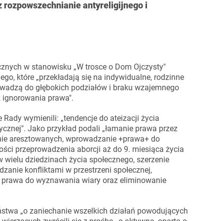
az rozpowszechnianie antyreligijnego i
ecznych w stanowisku „W trosce o Dom Ojczysty"
go, które „przekładają się na indywidualne, rodzinne
owadzą do głębokich podziałów i braku wzajemnego
az ignorowania prawa".
Rady wymienili: „tendencje do ateizacji życia
itycznej". Jako przykład podali „łamanie prawa przez
nie aresztowanych, wprowadzanie +prawa+ do
ości przeprowadzenia aborcji aż do 9. miesiąca życia
 wielu dziedzinach życia społecznego, szerzenie
anie konfliktami w przestrzeni społecznej,
ie prawa do wyznawania wiary oraz eliminowanie
stwa „o zaniechanie wszelkich działań powodujących