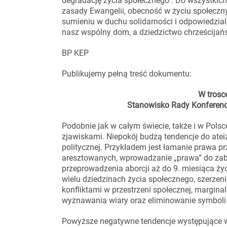
degradację życia społecznego". Do wszystkich 
zasady Ewangelii, obecność w życiu społeczny
sumieniu w duchu solidarności i odpowiedzial
nasz wspólny dom, a dziedzictwo chrześcijańsk
BP KEP
Publikujemy pełną treść dokumentu:
W trosc
Stanowisko Rady Konferencj
Podobnie jak w całym świecie, także i w Pol
zjawiskami. Niepokój budzą tendencje do ateiza
politycznej. Przykładem jest łamanie prawa p
aresztowanych, wprowadzanie „prawa” do zabi
przeprowadzenia aborcji aż do 9. miesiąca ży
wielu dziedzinach życia społecznego, szerze
konfliktami w przestrzeni społecznej, marginal
wyznawania wiary oraz eliminowanie symboli re
Powyższe negatywne tendencje występujące w 