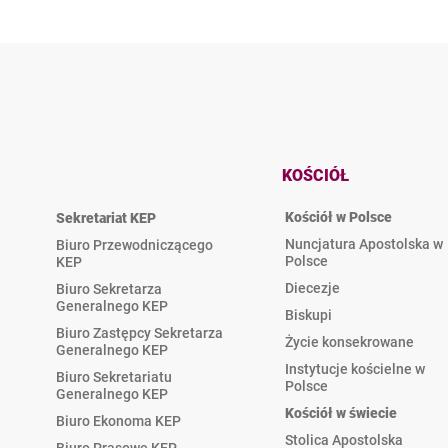
KOŚCIÓŁ
Kościół w Polsce
Sekretariat KEP
Nuncjatura Apostolska w
Biuro Przewodniczącego
Polsce
KEP
Diecezje
Biuro Sekretarza
Generalnego KEP
Biskupi
Biuro Zastępcy Sekretarza
Życie konsekrowane
Generalnego KEP
Instytucje kościelne w
Biuro Sekretariatu
Polsce
Generalnego KEP
Kościół w świecie
Biuro Ekonoma KEP
Stolica Apostolska