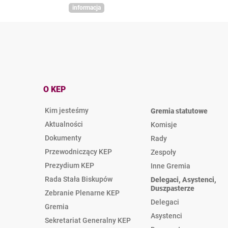
informacja
O KEP
Kim jesteśmy
Gremia statutowe
Aktualności
Komisje
Dokumenty
Rady
Przewodniczący KEP
Zespoły
Prezydium KEP
Inne Gremia
Rada Stała Biskupów
Delegaci, Asystenci,
Duszpasterze
Zebranie Plenarne KEP
Delegaci
Gremia
Asystenci
Sekretariat Generalny KEP