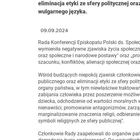
eliminacja etyki ze sfery politycznej or
wulgarnego języka.
09.09.2024
Rada Konferencji Episkopatu Polski ds. Społ
wymieniła negatywne zjawiska życia społeczne
oraz społeczne i narodowe postawy" oraz „pr
szacunku, konfliktów, alienacji społecznej or
Wśród budzących niepokój zjawisk członkowie 
publicznego oraz eliminacji etyki ze sfery pol
organy państwa, w tym niewłaściwe traktowa
zabijania człowieka przez poszerzenie możliw
dziecka, odchodzenie od wartości moralnych w
nienawiści, promowanie antagonizmów, zarządz
marginalizowanie znaczenia religii, odbieran
symboli religijnych ze sfery publicznej".
Członkowie Rady zaapelowali do organów pań