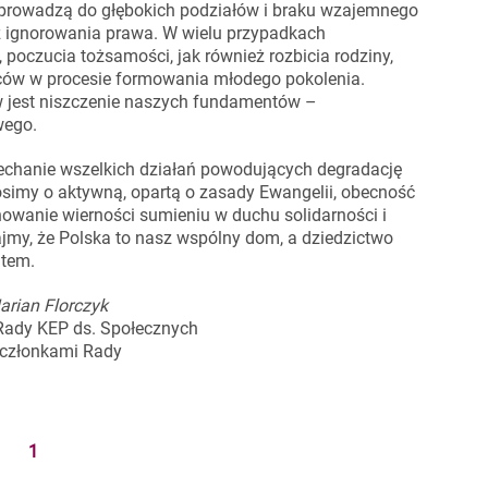
 prowadzą do głębokich podziałów i braku wzajemnego
raz ignorowania prawa. W wielu przypadkach
a, poczucia tożsamości, jak również rozbicia rodziny,
ów w procesie formowania młodego pokolenia.
 jest niszczenie naszych fundamentów –
wego.
chanie wszelkich działań powodujących degradację
osimy o aktywną, opartą o zasady Ewangelii, obecność
chowanie wierności sumieniu w duchu solidarności i
jmy, że Polska to nasz wspólny dom, a dziedzictwo
ntem.
arian Florczyk
Rady KEP ds. Społecznych
 członkami Rady
1