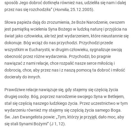
sposób Jego dobroć dotknęła również nas, udzieliła się nam i dalej
przez nas się rozchodziła” (
Homilia
, 25.12.2005).
Słowa papieża dają do zrozumienia, że Boże Narodzenie, owszem
jest pamiątką wcielenia Syna Bożego w ludzką naturę i przyjścia na
świat jako człowieka, ale też jest wydarzeniem, które nieustannie się
dokonuje. Bóg wciąż do nas przychodzi. Przychodzi przede
wszystkim w Eucharystii, w drugim człowieku, sygnalizuje swoją
obecność przez różne wydarzenia. Przychodzi, bo pragnie
nawiązać z nami relacje, chce rozpalić nasze serce miłością i
dobrocią, chce, aby przez nas i z naszą pomocą ta dobroć i miłość
docierały do innych.
Prawdziwe relacje nawiązuje się, gdy stajemy się częścią życia
drugiej osoby. Bóg, poprzez narodzenie swojego Syna w Betlejem,
stał się częścią naszego ludzkiego życia. Przez uczestnictwo w tym
wydarzeniu również my stajemy się częścią życia samego Boga.
Św. Jan Ewangelista powie: „Tym, którzy je przyjęli, dało moc, aby
się stali Synami Bożymi” (J 1, 12).