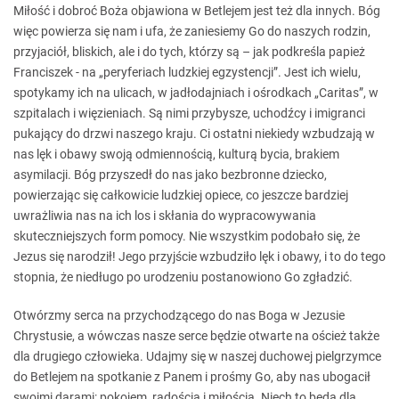
Miłość i dobroć Boża objawiona w Betlejem jest też dla innych. Bóg
więc powierza się nam i ufa, że zaniesiemy Go do naszych rodzin,
przyjaciół, bliskich, ale i do tych, którzy są – jak podkreśla papież
Franciszek - na „peryferiach ludzkiej egzystencji”. Jest ich wielu,
spotykamy ich na ulicach, w jadłodajniach i ośrodkach „Caritas”, w
szpitalach i więzieniach. Są nimi przybysze, uchodźcy i imigranci
pukający do drzwi naszego kraju. Ci ostatni niekiedy wzbudzają w
nas lęk i obawy swoją odmiennością, kulturą bycia, brakiem
asymilacji. Bóg przyszedł do nas jako bezbronne dziecko,
powierzając się całkowicie ludzkiej opiece, co jeszcze bardziej
uwrażliwia nas na ich los i skłania do wypracowywania
skuteczniejszych form pomocy. Nie wszystkim podobało się, że
Jezus się narodził! Jego przyjście wzbudziło lęk i obawy, i to do tego
stopnia, że niedługo po urodzeniu postanowiono Go zgładzić.
Otwórzmy serca na przychodzącego do nas Boga w Jezusie
Chrystusie, a wówczas nasze serce będzie otwarte na oścież także
dla drugiego człowieka. Udajmy się w naszej duchowej pielgrzymce
do Betlejem na spotkanie z Panem i prośmy Go, aby nas ubogacił
swoimi darami: pokojem, radością i miłością. Niech to będą dla