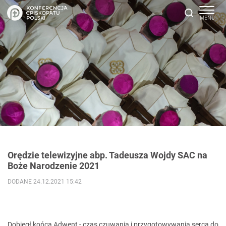
Orędzie telewizyjne abp. Tadeusza Wojdy SAC na
Boże Narodzenie 2021
DODANE 24.12.2021 15:42
Dobiegł końca Adwent - czas czuwania i przygotowywania serca do