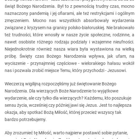
świąt Bożego Narodzenia. Był to z pewnością trudny czas, mocno
naznaczony pandemią i jej ofiarami, ale też restrykcjami i ogólnym
zmęczeniem. Mocno nas wszystkich absorbowały wydarzenia
związane z kryzysem na granicy polsko-białoruskiej. Nie brakowało
też trudności, które wnosiły w nasze życie społeczne, rodzinne, a
nawet osobiste różnego rodzaju podziały i wzajemne nieufności.
Niejednokrotnie również nasza wiara była wystawiona na wielką
próbę. Święty czas Bożego Narodzenia wpływa, jak ufam, na
wyciszenie - przynajmniej częściowe - wielorakiego hałasu wokół
nas i pozwala zrobić miejsce Temu, który przychodzi - Jezusowi.
Wieczerzą wigilijną rozpoczęliśmy już świętowanie Bożego
Narodzenia. Dla wierzących Boże Narodzenie to wyjątkowe
wydarzenie, ale czy tylko dla wierzących? Każdemu, kto poszukuje
sensu życia, wcześniej czy później jawi się Jezus. Jest to najlepsza
okazja, aby spotkać Bożą Miłość, której przecież wszyscy tak
bardzo potrzebujemy.
Aby zrozumieć tę Miłość, warto najpierw postawić sobie pytanie,