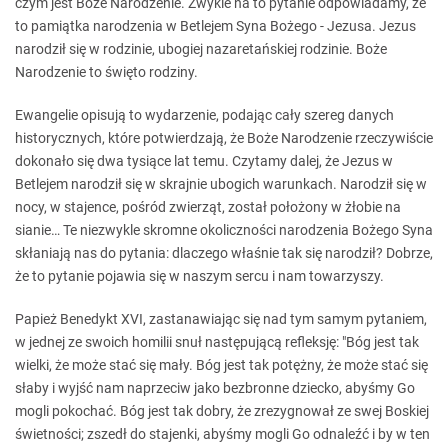
czym jest Boże Narodzenie. Zwykle na to pytanie odpowiadamy, że
to pamiątka narodzenia w Betlejem Syna Bożego - Jezusa. Jezus
narodził się w rodzinie, ubogiej nazaretańskiej rodzinie. Boże
Narodzenie to święto rodziny.
Ewangelie opisują to wydarzenie, podając cały szereg danych
historycznych, które potwierdzają, że Boże Narodzenie rzeczywiście
dokonało się dwa tysiące lat temu. Czytamy dalej, że Jezus w
Betlejem narodził się w skrajnie ubogich warunkach. Narodził się w
nocy, w stajence, pośród zwierząt, został położony w żłobie na
sianie… Te niezwykle skromne okoliczności narodzenia Bożego Syna
skłaniają nas do pytania: dlaczego właśnie tak się narodził? Dobrze,
że to pytanie pojawia się w naszym sercu i nam towarzyszy.
Papież Benedykt XVI, zastanawiając się nad tym samym pytaniem,
w jednej ze swoich homilii snuł następującą refleksję: "Bóg jest tak
wielki, że może stać się mały. Bóg jest tak potężny, że może stać się
słaby i wyjść nam naprzeciw jako bezbronne dziecko, abyśmy Go
mogli pokochać. Bóg jest tak dobry, że zrezygnował ze swej Boskiej
świetności; zszedł do stajenki, abyśmy mogli Go odnaleźć i by w ten