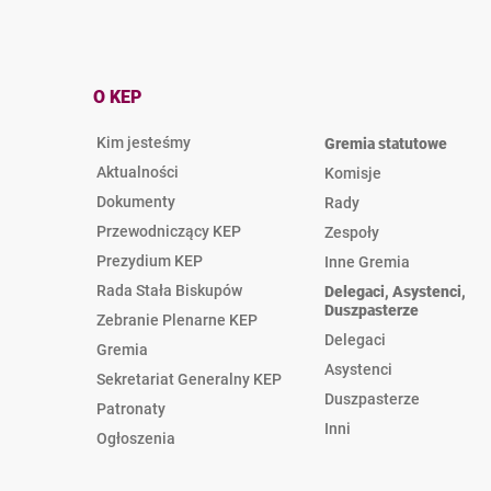
O KEP
Kim jesteśmy
Gremia statutowe
Aktualności
Komisje
Dokumenty
Rady
Przewodniczący KEP
Zespoły
Prezydium KEP
Inne Gremia
Rada Stała Biskupów
Delegaci, Asystenci,
Duszpasterze
Zebranie Plenarne KEP
Delegaci
Gremia
Asystenci
Sekretariat Generalny KEP
Duszpasterze
Patronaty
Inni
Ogłoszenia