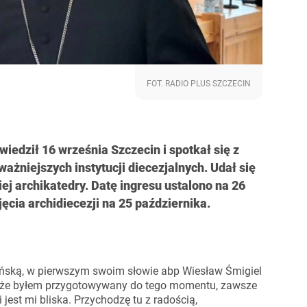
FOT. RADIO PLUS SZCZECIN
edził 16 września Szczecin i spotkał się z
ważniejszych instytucji diecezjalnych. Udał się
ej archikatedry. Datę ingresu ustalono na 26
ęcia archidiecezji na 25 października.
eńską, w pierwszym swoim słowie abp Wiesław Śmigiel
lę że byłem przygotowywany do tego momentu, zawsze
jest mi bliska. Przychodzę tu z radością,