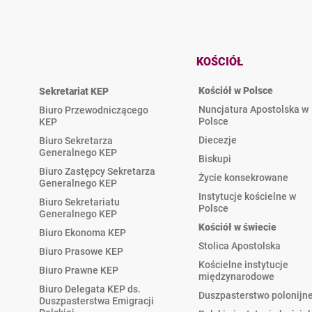
KOŚCIÓŁ
Kościół w Polsce
Sekretariat KEP
Nuncjatura Apostolska w
Biuro Przewodniczącego
Polsce
KEP
Diecezje
Biuro Sekretarza
Generalnego KEP
Biskupi
Biuro Zastępcy Sekretarza
Życie konsekrowane
Generalnego KEP
Instytucje kościelne w
Biuro Sekretariatu
Polsce
Generalnego KEP
Kościół w świecie
Biuro Ekonoma KEP
Stolica Apostolska
Biuro Prasowe KEP
Kościelne instytucje
Biuro Prawne KEP
międzynarodowe
Biuro Delegata KEP ds.
Duszpasterstwo polonijn
Duszpasterstwa Emigracji