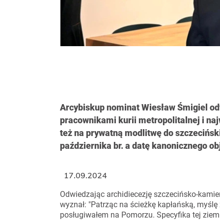
Arcybiskup nominat Wiesław Śmigiel odwi
pracownikami kurii metropolitalnej i naj
też na prywatną modlitwę do szczeciński
października br. a datę kanonicznego obj
17.09.2024
Odwiedzając archidiecezję szczecińsko-kami
wyznał: "Patrząc na ścieżkę kapłańską, myś
posługiwałem na Pomorzu. Specyfika tej ziemi 