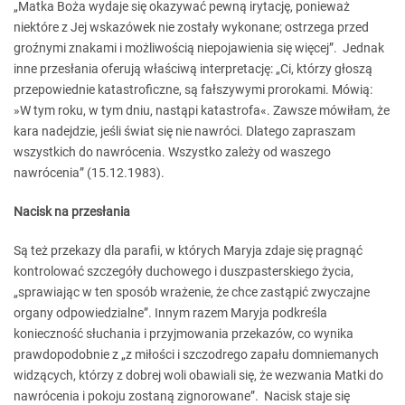
„Matka Boża wydaje się okazywać pewną irytację, ponieważ
niektóre z Jej wskazówek nie zostały wykonane; ostrzega przed
groźnymi znakami i możliwością niepojawienia się więcej”. Jednak
inne przesłania oferują właściwą interpretację: „Ci, którzy głoszą
przepowiednie katastroficzne, są fałszywymi prorokami. Mówią:
»W tym roku, w tym dniu, nastąpi katastrofa«. Zawsze mówiłam, że
kara nadejdzie, jeśli świat się nie nawróci. Dlatego zapraszam
wszystkich do nawrócenia. Wszystko zależy od waszego
nawrócenia” (15.12.1983).
Nacisk na przesłania
Są też przekazy dla parafii, w których Maryja zdaje się pragnąć
kontrolować szczegóły duchowego i duszpasterskiego życia,
„sprawiając w ten sposób wrażenie, że chce zastąpić zwyczajne
organy odpowiedzialne”. Innym razem Maryja podkreśla
konieczność słuchania i przyjmowania przekazów, co wynika
prawdopodobnie z „z miłości i szczodrego zapału domniemanych
widzących, którzy z dobrej woli obawiali się, że wezwania Matki do
nawrócenia i pokoju zostaną zignorowane”. Nacisk staje się