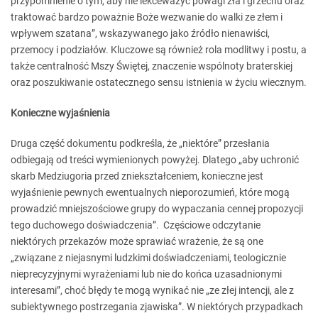
przypomnienie o tym, aby nie lekceważyć powagi zła i grzechu oraz
traktować bardzo poważnie Boże wezwanie do walki ze złem i
wpływem szatana”, wskazywanego jako źródło nienawiści,
przemocy i podziałów. Kluczowe są również rola modlitwy i postu, a
także centralność Mszy Świętej, znaczenie wspólnoty braterskiej
oraz poszukiwanie ostatecznego sensu istnienia w życiu wiecznym.
Konieczne wyjaśnienia
Druga część dokumentu podkreśla, że „niektóre” przesłania
odbiegają od treści wymienionych powyżej. Dlatego „aby uchronić
skarb Medziugoria przed zniekształceniem, konieczne jest
wyjaśnienie pewnych ewentualnych nieporozumień, które mogą
prowadzić mniejszościowe grupy do wypaczania cennej propozycji
tego duchowego doświadczenia”. Częściowe odczytanie
niektórych przekazów może sprawiać wrażenie, że są one
„związane z niejasnymi ludzkimi doświadczeniami, teologicznie
nieprecyzyjnymi wyrażeniami lub nie do końca uzasadnionymi
interesami”, choć błędy te mogą wynikać nie „ze złej intencji, ale z
subiektywnego postrzegania zjawiska”. W niektórych przypadkach