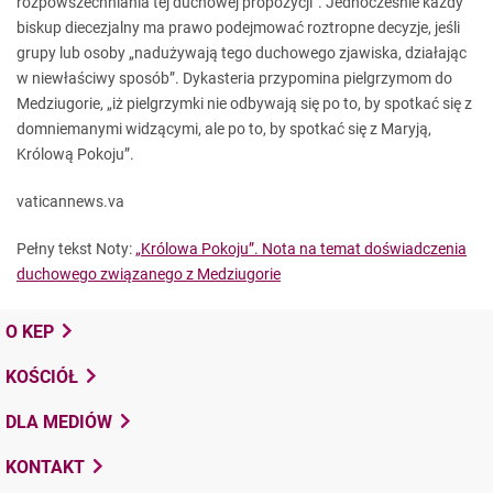
rozpowszechniania tej duchowej propozycji”. Jednocześnie każdy
biskup diecezjalny ma prawo podejmować roztropne decyzje, jeśli
grupy lub osoby „nadużywają tego duchowego zjawiska, działając
w niewłaściwy sposób”. Dykasteria przypomina pielgrzymom do
Medziugorie, „iż pielgrzymki nie odbywają się po to, by spotkać się z
domniemanymi widzącymi, ale po to, by spotkać się z Maryją,
Królową Pokoju”.
vaticannews.va
Pełny tekst Noty:
„Królowa Pokoju”. Nota na temat doświadczenia
duchowego związanego z Medziugorie
O KEP
KOŚCIÓŁ
DLA MEDIÓW
KONTAKT