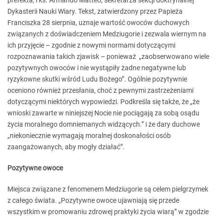
prefekta, i ks. Armando Matteo, sekretarza sekcji doktrynalnej
Dykasterii Nauki Wiary. Tekst, zatwierdzony przez Papieża
Franciszka 28 sierpnia, uznaje wartość owoców duchowych
związanych z doświadczeniem Medziugorie i zezwala wiernym na
ich przyjęcie – zgodnie z nowymi normami dotyczącymi
rozpoznawania takich zjawisk – ponieważ „zaobserwowano wiele
pozytywnych owoców i nie wystąpiły żadne negatywne lub
ryzykowne skutki wśród Ludu Bożego”. Ogólnie pozytywnie
oceniono również przesłania, choć z pewnymi zastrzeżeniami
dotyczącymi niektórych wypowiedzi. Podkreśla się także, że „że
wnioski zawarte w niniejszej Nocie nie pociągają za sobą osądu
życia moralnego domniemanych widzących.” i że dary duchowe
„niekoniecznie wymagają moralnej doskonałości osób
zaangażowanych, aby mogły działać”.
Pozytywne owoce
Miejsca związane z fenomenem Medziugorie są celem pielgrzymek
z całego świata. „Pozytywne owoce ujawniają się przede
wszystkim w promowaniu zdrowej praktyki życia wiarą” w zgodzie