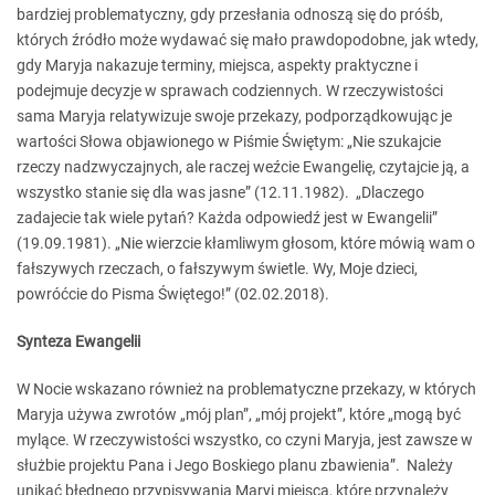
bardziej problematyczny, gdy przesłania odnoszą się do próśb,
których źródło może wydawać się mało prawdopodobne, jak wtedy,
gdy Maryja nakazuje terminy, miejsca, aspekty praktyczne i
podejmuje decyzje w sprawach codziennych. W rzeczywistości
sama Maryja relatywizuje swoje przekazy, podporządkowując je
wartości Słowa objawionego w Piśmie Świętym: „Nie szukajcie
rzeczy nadzwyczajnych, ale raczej weźcie Ewangelię, czytajcie ją, a
wszystko stanie się dla was jasne” (12.11.1982). „Dlaczego
zadajecie tak wiele pytań? Każda odpowiedź jest w Ewangelii”
(19.09.1981). „Nie wierzcie kłamliwym głosom, które mówią wam o
fałszywych rzeczach, o fałszywym świetle. Wy, Moje dzieci,
powróćcie do Pisma Świętego!” (02.02.2018).
Synteza Ewangelii
W Nocie wskazano również na problematyczne przekazy, w których
Maryja używa zwrotów „mój plan”, „mój projekt”, które „mogą być
mylące. W rzeczywistości wszystko, co czyni Maryja, jest zawsze w
służbie projektu Pana i Jego Boskiego planu zbawienia”. Należy
unikać błędnego przypisywania Maryi miejsca, które przynależy