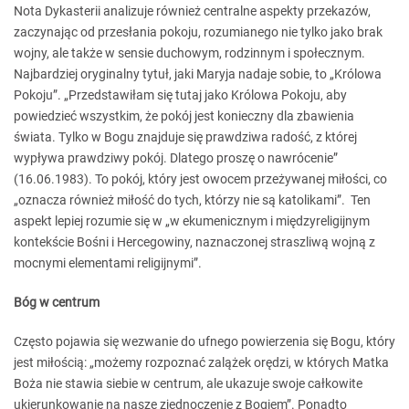
Nota Dykasterii analizuje również centralne aspekty przekazów,
zaczynając od przesłania pokoju, rozumianego nie tylko jako brak
wojny, ale także w sensie duchowym, rodzinnym i społecznym.
Najbardziej oryginalny tytuł, jaki Maryja nadaje sobie, to „Królowa
Pokoju”. „Przedstawiłam się tutaj jako Królowa Pokoju, aby
powiedzieć wszystkim, że pokój jest konieczny dla zbawienia
świata. Tylko w Bogu znajduje się prawdziwa radość, z której
wypływa prawdziwy pokój. Dlatego proszę o nawrócenie”
(16.06.1983). To pokój, który jest owocem przeżywanej miłości, co
„oznacza również miłość do tych, którzy nie są katolikami”. Ten
aspekt lepiej rozumie się w „w ekumenicznym i międzyreligijnym
kontekście Bośni i Hercegowiny, naznaczonej straszliwą wojną z
mocnymi elementami religijnymi”.
Bóg w centrum
Często pojawia się wezwanie do ufnego powierzenia się Bogu, który
jest miłością: „możemy rozpoznać zalążek orędzi, w których Matka
Boża nie stawia siebie w centrum, ale ukazuje swoje całkowite
ukierunkowanie na nasze zjednoczenie z Bogiem”. Ponadto