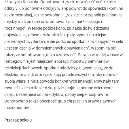
z tradycją Kościoła. Odnotowano „wiele nawróceń” osób, które
odkryły lub ponownie odkryły wiarę; powrót do spowiedzi i komunii
sakramentalnej, liczne powołania, „rozliczne przypadki pojednania
między małżonkami oraz odnowa życia małżeńskiego i
rodzinnego”. W Nocie podkreślono, że „takie doświadczenia
pojawiają się głównie w kontekście pielgrzymek do miejsc
pierwotnych wydarzeń, a nie podczas spotkań z ‘widzącymi’ w celu
uczestniczenia w domniemanych objawieniach”. Wspomina się
także, że odnotowano „dużo uzdrowień”. Parafia w małej wiosce w
Hercegowinie jest miejscem adoracji, modlitwy, seminariów,
rekolekcji duchowych, spotkań młodzieży, a „wydaje się, że do
Medziugoria ludzie przyjeżdżają przede wszystkim, aby odnowić
swoją wiarę, a nie z powodu konkretnych intencji”. Powstały tam
również dzieła miłosierdzia, gdzie znajdują pomoc osierocone
dzieci, uzależnieni od narkotyków, osoby niepełnosprawne.
Odnotowano także obecność grup chrześcijan prawosławnych i
muzułmanów.
Przekaz pokoju