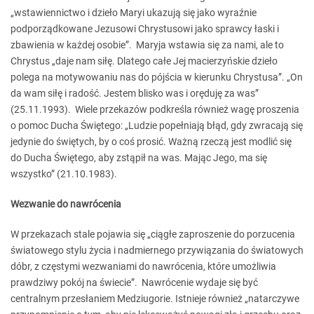
„wstawiennictwo i dzieło Maryi ukazują się jako wyraźnie
podporządkowane Jezusowi Chrystusowi jako sprawcy łaski i
zbawienia w każdej osobie”. Maryja wstawia się za nami, ale to
Chrystus „daje nam siłę. Dlatego całe Jej macierzyńskie dzieło
polega na motywowaniu nas do pójścia w kierunku Chrystusa”. „On
da wam siłę i radość. Jestem blisko was i oręduję za was”
(25.11.1993). Wiele przekazów podkreśla również wagę proszenia
o pomoc Ducha Świętego: „Ludzie popełniają błąd, gdy zwracają się
jedynie do świętych, by o coś prosić. Ważną rzeczą jest modlić się
do Ducha Świętego, aby zstąpił na was. Mając Jego, ma się
wszystko” (21.10.1983).
Wezwanie do nawrócenia
W przekazach stale pojawia się „ciągłe zaproszenie do porzucenia
światowego stylu życia i nadmiernego przywiązania do światowych
dóbr, z częstymi wezwaniami do nawrócenia, które umożliwia
prawdziwy pokój na świecie”. Nawrócenie wydaje się być
centralnym przesłaniem Medziugorie. Istnieje również „natarczywe