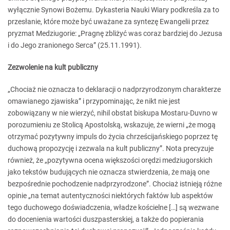
wyłącznie Synowi Bożemu. Dykasteria Nauki Wiary podkreśla za to
przesłanie, które może być uważane za syntezę Ewangelii przez
pryzmat Medziugorie: „Pragnę zbliżyć was coraz bardziej do Jezusa
i do Jego zranionego Serca” (25.11.1991).
Zezwolenie na kult publiczny
„Chociaż nie oznacza to deklaracji o nadprzyrodzonym charakterze
omawianego zjawiska” i przypominając, że nikt nie jest
zobowiązany w nie wierzyć, nihil obstat biskupa Mostaru-Duvno w
porozumieniu ze Stolicą Apostolską, wskazuje, że wierni „że mogą
otrzymać pozytywny impuls do życia chrześcijańskiego poprzez tę
duchową propozycję i zezwala na kult publiczny”. Nota precyzuje
również, że „pozytywna ocena większości orędzi medziugorskich
jako tekstów budujących nie oznacza stwierdzenia, że mają one
bezpośrednie pochodzenie nadprzyrodzone”. Chociaż istnieją różne
opinie „na temat autentyczności niektórych faktów lub aspektów
tego duchowego doświadczenia, władze kościelne […] są wezwane
do docenienia wartości duszpasterskiej, a także do popierania