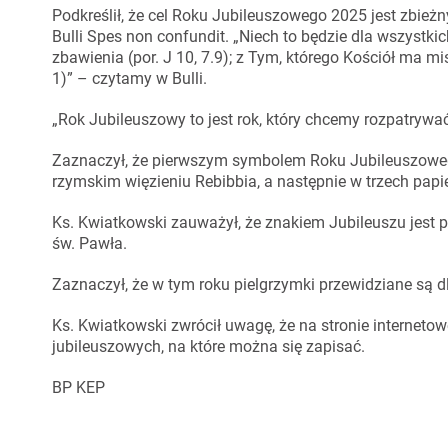
Podkreślił, że cel Roku Jubileuszowego 2025 jest zbieżn
Bulli Spes non confundit. „Niech to będzie dla wszyst
zbawienia (por. J 10, 7.9); z Tym, którego Kościół ma m
1)” – czytamy w Bulli.
„Rok Jubileuszowy to jest rok, który chcemy rozpatryw
Zaznaczył, że pierwszym symbolem Roku Jubileuszowego 
rzymskim więzieniu Rebibbia, a następnie w trzech papi
Ks. Kwiatkowski zauważył, że znakiem Jubileuszu jest pie
św. Pawła.
Zaznaczył, że w tym roku pielgrzymki przewidziane są 
Ks. Kwiatkowski zwrócił uwagę, że na stronie interneto
jubileuszowych, na które można się zapisać.
BP KEP