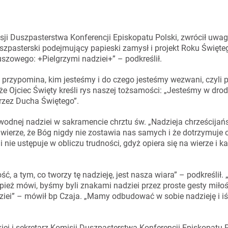
sji Duszpasterstwa Konferencji Episkopatu Polski, zwrócił uwag
pasterski podejmujący papieski zamysł i projekt Roku Święte
uszowego: +Pielgrzymi nadziei+” – podkreślił.
 przypomina, kim jesteśmy i do czego jesteśmy wezwani, czyli
e Ojciec Święty kreśli rys naszej tożsamości: „Jesteśmy w drod
zez Ducha Świętego”.
wodnej nadziei w sakramencie chrztu św. „Nadzieja chrześcijańs
 wierze, że Bóg nigdy nie zostawia nas samych i że dotrzymuje o
 nie ustępuje w obliczu trudności, gdyż opiera się na wierze i k
 a tym, co tworzy tę nadzieję, jest nasza wiara” – podkreślił. „
Papież mówi, byśmy byli znakami nadziei przez proste gesty miło
ziei” – mówił bp Czaja. „Mamy odbudować w sobie nadzieję i iś
ej i sekretarz Komisji Duszpasterstwa Konferencji Episkopatu P