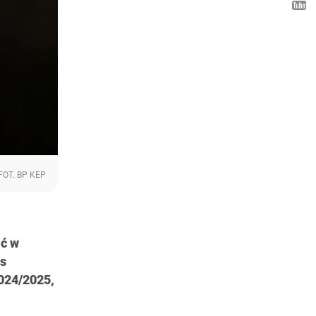
FOT. BP KEP
ać w
as
2024/2025,