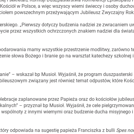
Kościół w Polsce, a więc wszyscy wierni świeccy i osoby ducho
ościołem powszechnym przeżywającym Jubileusz Zwyczajny Rok
terskiego. „Pierwszy dotyczy budzenia nadziei ze zwracaniem u
o bycie przez wszystkich ochrzczonych znakiem nadziei dla świat
podarowania mamy wszystkie przestrzenie modlitwy, zarówno te
zenie słowa Bożego i branie go na warsztat katechezy szkolnej i 
anie” – wskazał bp Musioł. Wyjaśnił, że program duszpasterski k
bileuszowym związany jest również temat odpustów, które Kośc
lebracje zaplanowane przez Papieża oraz do kościołów jubileu
alnych” – przyznał bp Musioł. Wyjaśnił, że cele pielgrzymowani
 wspólnoty z innymi wiernymi oraz budzenie ducha misyjnego i
który odpowiada na sugestię papieża Franciszka z bulli
Spes no