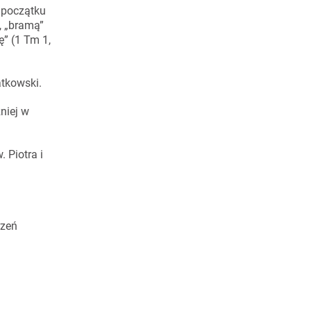
a początku
, „bramą”
ę” (1 Tm 1,
atkowski.
niej w
 Piotra i
rzeń