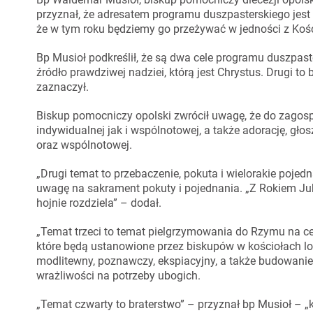
przyznał, że adresatem programu duszpasterskiego jest 
że w tym roku będziemy go przeżywać w jedności z K
Bp Musioł podkreślił, że są dwa cele programu duszpas
źródło prawdziwej nadziei, którą jest Chrystus. Drugi t
zaznaczył.
Biskup pomocniczy opolski zwrócił uwagę, że do zagos
indywidualnej jak i wspólnotowej, a także adorację, głos
oraz wspólnotowej.
„Drugi temat to przebaczenie, pokuta i wielorakie pojedn
uwagę na sakrament pokuty i pojednania. „Z Rokiem Ju
hojnie rozdziela” – dodał.
„Temat trzeci to temat pielgrzymowania do Rzymu na ce
które będą ustanowione przez biskupów w kościołach lok
modlitewny, poznawczy, ekspiacyjny, a także budowanie
wrażliwości na potrzeby ubogich.
„Temat czwarty to braterstwo” – przyznał bp Musioł – „