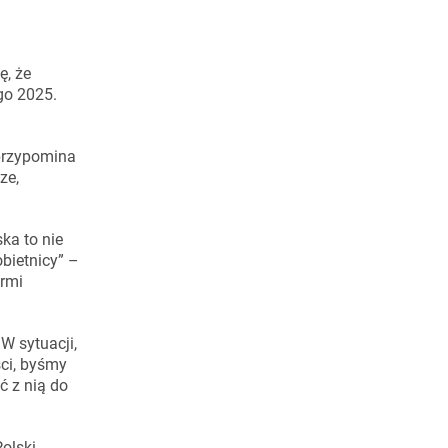
ę, że
go 2025.
 przypomina
ze,
ka to nie
bietnicy” –
armi
W sytuacji,
ści, byśmy
ć z nią do
olski,