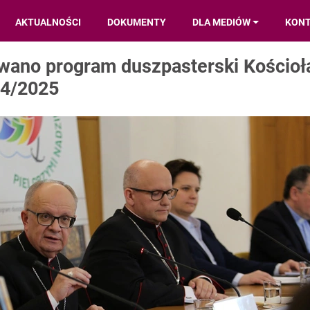
AKTUALNOŚCI
DOKUMENTY
DLA MEDIÓW
KON
wano program duszpasterski Kościoł
24/2025