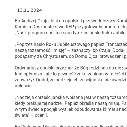
13.11.2024
Bp Andrzej Czaja, biskup opolski i przewodniczący Komi
Komisja Duszpasterstwa KEP przygotowała program dusz
„Nasz program nosi ten sam tytuł, co hasło Roku Jubile
„Poprzez hasło Roku Jubileuszowego papież Franciszek
naszą tożsamość i misję” – zaznaczył bp Czaja. Dodał, ż
podążamy za Chrystusem, do Domu Ojca, prowadzeni pr
Ordynariusz opolski przyznał, że Bóg rodzi nas do nieza
tani optymizm, ale to pewność zakorzeniona w miłości i
zauważył. Dodał, że nadzieja chrześcijańska nie uwodzi i
miłością.
„Nadzieja chrześcijańska wpisana jest w naszą tożsamość,
kiedy brakuje tej nadziei, Papież określa naszą misję. 
w tym świecie podjęli wysiłek odbudowania klimatu nad
świata” – ocenił.
Bp Waldemar Musioł, biskup pomocniczy diecezji opolski