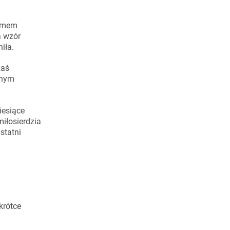
zymem
a wzór
iła.
zaś
snym
iesiące
iłosierdzia
statni
krótce