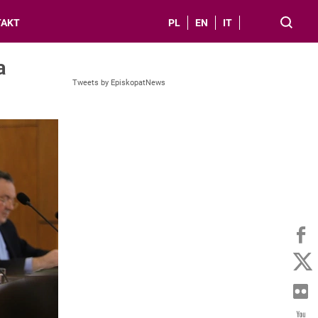
TAKT
PL
EN
IT
a
Tweets by EpiskopatNews