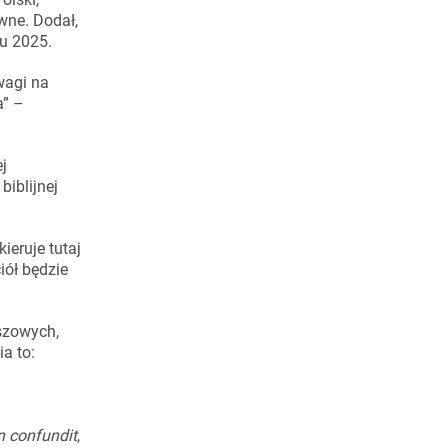
wne. Dodał,
u 2025.
wagi na
a” –
j
biblijnej
ieruje tutaj
iół będzie
szowych,
a to:
n confundit
,