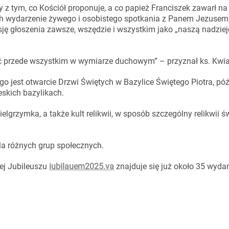
y z tym, co Kościół proponuje, a co papież Franciszek zawarł n
kich wydarzenie żywego i osobistego spotkania z Panem Jezusem
isję głoszenia zawsze, wszędzie i wszystkim jako „naszą nadziej
ać przede wszystkim w wymiarze duchowym” – przyznał ks. Kwi
jest otwarcie Drzwi Świętych w Bazylice Świętego Piotra, póź
eskich bazylikach.
lgrzymka, a także kult relikwii, w sposób szczególny relikwii św.
dla różnych grup społecznych.
wej Jubileuszu
iubilauem2025.va
znajduje się już około 35 wyda