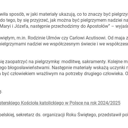
wiła sposób, w jaki materiały ukazują, co to znaczy być pielgr
o tego, by się przyjrzeć, jak można być pielgrzymem nadziei n
aryi i Józefa, następnie przechodzimy do Apostołów” – wyjaśn
więtym, m.in. Rodzinie Ulmów czy Carlowi Acutisowi. Od maja 
yć pielgrzymami nadziei we współczesnym świecie i we współcze
się zaopatrzyć na pielgrzymkę: modlitwę, sakramenty. Kolejne m
cego błogosławieństwami. Następnie materiały wskażą uczynki m
na być człowiekiem wrażliwym na potrzeby drugiego człowieka. O
ę.
elskiej, sekretarz ds. organizacji Roku Świętego, przedstawił po