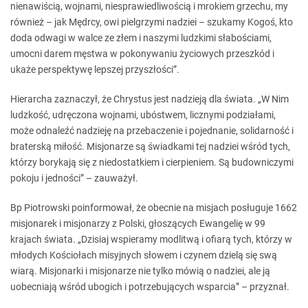
nienawiścią, wojnami, niesprawiedliwością i mrokiem grzechu, my
również – jak Mędrcy, owi pielgrzymi nadziei – szukamy Kogoś, kto
doda odwagi w walce ze złem i naszymi ludzkimi słabościami,
umocni darem męstwa w pokonywaniu życiowych przeszkód i
ukaże perspektywę lepszej przyszłości”.
Hierarcha zaznaczył, że Chrystus jest nadzieją dla świata. „W Nim
ludzkość, udręczona wojnami, ubóstwem, licznymi podziałami,
może odnaleźć nadzieję na przebaczenie i pojednanie, solidarność i
braterską miłość. Misjonarze są świadkami tej nadziei wśród tych,
którzy borykają się z niedostatkiem i cierpieniem. Są budowniczymi
pokoju i jedności” – zauważył.
Bp Piotrowski poinformował, że obecnie na misjach posługuje 1662
misjonarek i misjonarzy z Polski, głoszących Ewangelię w 99
krajach świata. „Dzisiaj wspieramy modlitwą i ofiarą tych, którzy w
młodych Kościołach misyjnych słowem i czynem dzielą się swą
wiarą. Misjonarki i misjonarze nie tylko mówią o nadziei, ale ją
uobecniają wśród ubogich i potrzebujących wsparcia” – przyznał.