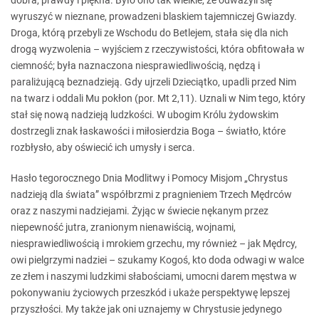
dobra, prawdy i piękna. Było ono tak wielkie, że odważyli się
wyruszyć w nieznane, prowadzeni blaskiem tajemniczej Gwiazdy.
Droga, którą przebyli ze Wschodu do Betlejem, stała się dla nich
drogą wyzwolenia – wyjściem z rzeczywistości, która obfitowała w
ciemność; była naznaczona niesprawiedliwością, nędzą i
paraliżującą beznadzieją. Gdy ujrzeli Dzieciątko, upadli przed Nim
na twarz i oddali Mu pokłon (por. Mt 2,11). Uznali w Nim tego, który
stał się nową nadzieją ludzkości. W ubogim Królu żydowskim
dostrzegli znak łaskawości i miłosierdzia Boga – światło, które
rozbłysło, aby oświecić ich umysły i serca.
Hasło tegorocznego Dnia Modlitwy i Pomocy Misjom „Chrystus
nadzieją dla świata” współbrzmi z pragnieniem Trzech Mędrców
oraz z naszymi nadziejami. Żyjąc w świecie nękanym przez
niepewność jutra, zranionym nienawiścią, wojnami,
niesprawiedliwością i mrokiem grzechu, my również – jak Mędrcy,
owi pielgrzymi nadziei – szukamy Kogoś, kto doda odwagi w walce
ze złem i naszymi ludzkimi słabościami, umocni darem męstwa w
pokonywaniu życiowych przeszkód i ukaże perspektywę lepszej
przyszłości. My także jak oni uznajemy w Chrystusie jedynego