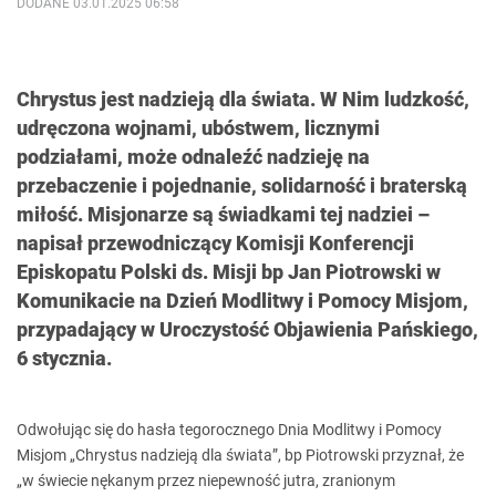
DODANE 03.01.2025 06:58
Chrystus jest nadzieją dla świata. W Nim ludzkość,
udręczona wojnami, ubóstwem, licznymi
podziałami, może odnaleźć nadzieję na
przebaczenie i pojednanie, solidarność i braterską
miłość. Misjonarze są świadkami tej nadziei –
napisał przewodniczący Komisji Konferencji
Episkopatu Polski ds. Misji bp Jan Piotrowski w
Komunikacie na Dzień Modlitwy i Pomocy Misjom,
przypadający w Uroczystość Objawienia Pańskiego,
6 stycznia.
Odwołując się do hasła tegorocznego Dnia Modlitwy i Pomocy
Misjom „Chrystus nadzieją dla świata”, bp Piotrowski przyznał, że
„w świecie nękanym przez niepewność jutra, zranionym