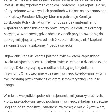
Polski. Dzisiaj, zgodnie z zaleceniem Konferencji Episkopatu Polski,
ofiary zebrane we wszystkich parafiach w Polsce są przeznaczone
na Krajowy Fundusz Misyjny, któremu patronuje Komisja
Episkopatu Polski ds. Misji. Ten fundusz służy materialnemu
wsparciu polskich misjonarzy oraz utrzymuje Centrum Formacji
Misyjnej w Warszawie, gdzie obecnie 7 osób przygotowuje się do
posługi misyjnej, a są wśród nich 2 kapłani diecezjalni, 2 kapłani
zakonni, 2 siostry zakonne i 1 osoba świecka.
Objawienie Pańskie jest też patronalnym świętem Papieskiego
Dzieła Misyjnego Dzieci. Na całym świecie tego dnia dzieci należące
do tego Dzieła łączą się w modlitwie i stają się kolędnikami
misyjnymi. Ofiary zebrane w czasie misyjnego kolędowania, w tym
roku zostaną przekazane dzieciom z Demokratycznej Republiki
Konga.
W imieniu wszystkich polskich misjonarek i misjonarzy oraz tych,
którzy przygotowują się do posłania misyjnego, składam serdeczne
Bóg zapłać za modlitwę i ofiarność, za troskę o misje. Życzę Wam,