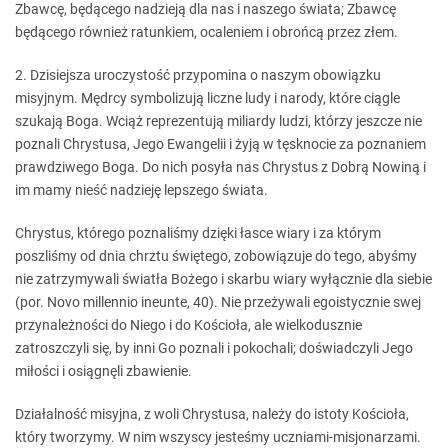
Zbawcę, będącego nadzieją dla nas i naszego świata; Zbawcę
będącego również ratunkiem, ocaleniem i obrońcą przez złem.
2. Dzisiejsza uroczystość przypomina o naszym obowiązku
misyjnym. Mędrcy symbolizują liczne ludy i narody, które ciągle
szukają Boga. Wciąż reprezentują miliardy ludzi, którzy jeszcze nie
poznali Chrystusa, Jego Ewangelii i żyją w tęsknocie za poznaniem
prawdziwego Boga. Do nich posyła nas Chrystus z Dobrą Nowiną i
im mamy nieść nadzieję lepszego świata.
Chrystus, którego poznaliśmy dzięki łasce wiary i za którym
poszliśmy od dnia chrztu świętego, zobowiązuje do tego, abyśmy
nie zatrzymywali światła Bożego i skarbu wiary wyłącznie dla siebie
(por. Novo millennio ineunte, 40). Nie przeżywali egoistycznie swej
przynależności do Niego i do Kościoła, ale wielkodusznie
zatroszczyli się, by inni Go poznali i pokochali; doświadczyli Jego
miłości i osiągnęli zbawienie.
Działalność misyjna, z woli Chrystusa, należy do istoty Kościoła,
który tworzymy. W nim wszyscy jesteśmy uczniami-misjonarzami.