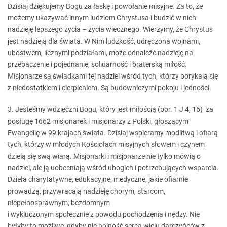
Dzisiaj dziękujemy Bogu za łaskę i powołanie misyjne. Za to, że
możemy ukazywać innym ludziom Chrystusa i budzić w nich
nadzieję lepszego życia – życia wiecznego. Wierzymy, że Chrystus
jest nadzieją dla świata. W Nim ludzkość, udręczona wojnami,
ubóstwem, licznymi podziałami, może odnaleźć nadzieję na
przebaczenie i pojednanie, solidarność i braterską miłość.
Misjonarze są świadkami tej nadziei wśród tych, którzy borykają się
z niedostatkiem i cierpieniem. Są budowniczymi pokoju i jedności.
3. Jesteśmy wdzięczni Bogu, który jest miłością (por. 1 J 4, 16) za
posługę 1662 misjonarek i misjonarzy z Polski, głoszącym
Ewangelię w 99 krajach świata. Dzisiaj wspieramy modlitwą i ofiarą
tych, którzy w młodych Kościołach misyjnych słowem i czynem
dzielą się swą wiarą. Misjonarki i misjonarze nie tylko mówią o
nadziei, ale ją uobecniają wśród ubogich i potrzebujących wsparcia.
Dzieła charytatywne, edukacyjne, medyczne, jakie ofiarnie
prowadzą, przywracają nadzieję chorym, starcom,
niepełnosprawnym, bezdomnym
i wykluczonym społecznie z powodu pochodzenia i nędzy. Nie
byłyby to możliwe, gdyby nie hojność serca wielu darczyńców z