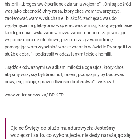
historii –„błogosławić perfidne działania wojenne”. „Oni są pośród
was jako obecność Chrystusa, który chce wam towarzyszyć,
zaoferować wam wysłuchanie i bliskość, zachęcać was do
wypłynięcia na głębię oraz wspierać was w misji, którą wypełniacie
każdego dnia - wskazano w rozważaniu i dodano - zapewniając
wsparcie moralne i duchowe, przemierzają z wami drogę,
pomagając wam wypełniać wasze zadania w świetle Ewangelii i w
służbie dobru” - podkreślił w odczytanym tekście homilii.
„Bądźcie odważnymi świadkami miłości Boga Ojca, który chce,
abyśmy wszyscy byli braćmi. I, razem, podążajmy by budować
nową erę pokoju, sprawiedliwości i braterstwa” - wskazał.
www.vaticannews.va/ BP KEP
Ojciec Święty do służb mundurowych: Jesteśmy
wdzięczni za to, co wykonujecie, niekiedy narażając się