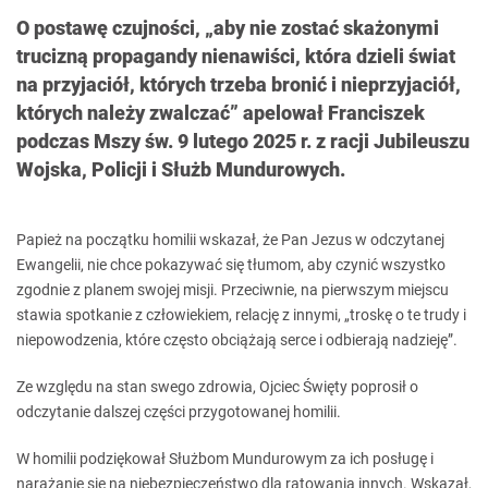
O postawę czujności, „aby nie zostać skażonymi
trucizną propagandy nienawiści, która dzieli świat
na przyjaciół, których trzeba bronić i nieprzyjaciół,
których należy zwalczać” apelował Franciszek
podczas Mszy św. 9 lutego 2025 r. z racji Jubileuszu
Wojska, Policji i Służb Mundurowych.
Papież na początku homilii wskazał, że Pan Jezus w odczytanej
Ewangelii, nie chce pokazywać się tłumom, aby czynić wszystko
zgodnie z planem swojej misji. Przeciwnie, na pierwszym miejscu
stawia spotkanie z człowiekiem, relację z innymi, „troskę o te trudy i
niepowodzenia, które często obciążają serce i odbierają nadzieję”.
Ze względu na stan swego zdrowia, Ojciec Święty poprosił o
odczytanie dalszej części przygotowanej homilii.
W homilii podziękował Służbom Mundurowym za ich posługę i
narażanie się na niebezpieczeństwo dla ratowania innych. Wskazał,