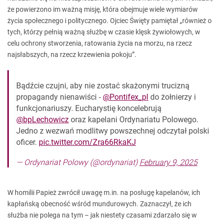
że powierzono im ważną misję, która obejmuje wiele wymiarów
życia społecznego i politycznego. Ojciec Święty pamiętał „również o
tych, którzy pełnią ważną służbę w czasie klęsk żywiołowych, w
celu ochrony stworzenia, ratowania życia na morzu, na rzecz
najsłabszych, na rzecz krzewienia pokoju”.
Bądźcie czujni, aby nie zostać skażonymi trucizną
propagandy nienawiści -
@Pontifex_pl
do żołnierzy i
funkcjonariuszy. Eucharystię koncelebrują
@bpLechowicz
oraz kapelani Ordynariatu Polowego.
Jedno z wezwań modlitwy powszechnej odczytał polski
oficer.
pic.twitter.com/Zra66RkaKJ
— Ordynariat Polowy (@ordynariat)
February 9, 2025
W homilii Papież zwrócił uwagę m.in. na posługę kapelanów, ich
kapłańską obecność wśród mundurowych. Zaznaczył, że ich
służba nie polega na tym – jak niestety czasami zdarzało się w