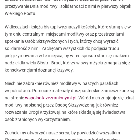
przeżywanie Dnia modlitwy i solidarności z nimi w pierwszy piątek
Wielkiego Postu.
W diecezjach księża biskupi wyznaczyli kościoły, które staną się w
tym dniu centralnymi miejscami modlitwy oraz przestrzeniami
spotkania Osób Skrzywdzonych i tych, którzy chcą wyrazić
solidarność z nimi. Zachęcam wszystkich do podjęcia trudu
pielgrzymowania w te miejsca, by w ten sposób stać się znakiem
nadziei dla wielu Sióstr i Braci, którzy w swym życiu zmagają się z
konsekwencjami doznanej krzywdy.
Niech nie zabraknie również modlitwy w naszych parafiach i
wspólnotach. Pomocne materiały duszpasterskie zamieszczone są
na stronie
wspolnotazezranionymi.pl
. Wśród nich znajduje się tekst
modlitwy napisanej przez Osobę Skrzywdzoną, jak również
rozważania Drogi Krzyżowej, na które składają się świadectwa
osób zranionych wykorzystaniem.
Zechciejmy otworzyć nasze serca, by powiedzieć wszystkim