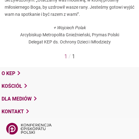
Skrzywdzonym: „Otaczamy was modlitwą, w której prosimy
miłosiernego Boga, by uzdrowił wasze rany. Jesteśmy gotowi wyjść
wam na spotkanie i być razem z wami”.
+ Wojciech Polak
Arcybiskup Metropolita Gnieźnieński, Prymas Polski
Delegat KEP ds. Ochrony Dzieci i Młodzieży
/
1
1
O KEP
KOŚCIÓŁ
DLA MEDIÓW
KONTAKT