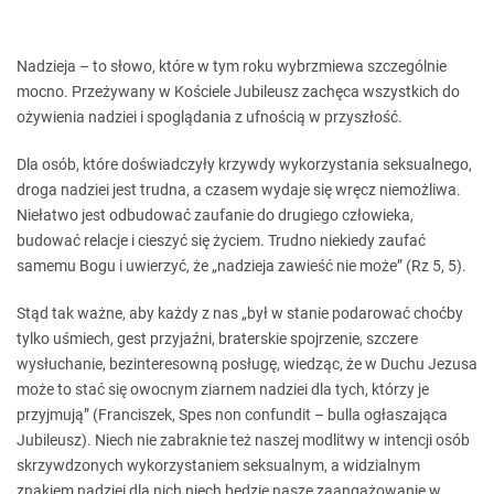
Nadzieja – to słowo, które w tym roku wybrzmiewa szczególnie
mocno. Przeżywany w Kościele Jubileusz zachęca wszystkich do
ożywienia nadziei i spoglądania z ufnością w przyszłość.
Dla osób, które doświadczyły krzywdy wykorzystania seksualnego,
droga nadziei jest trudna, a czasem wydaje się wręcz niemożliwa.
Niełatwo jest odbudować zaufanie do drugiego człowieka,
budować relacje i cieszyć się życiem. Trudno niekiedy zaufać
samemu Bogu i uwierzyć, że „nadzieja zawieść nie może” (Rz 5, 5).
Stąd tak ważne, aby każdy z nas „był w stanie podarować choćby
tylko uśmiech, gest przyjaźni, braterskie spojrzenie, szczere
wysłuchanie, bezinteresowną posługę, wiedząc, że w Duchu Jezusa
może to stać się owocnym ziarnem nadziei dla tych, którzy je
przyjmują” (Franciszek, Spes non confundit – bulla ogłaszająca
Jubileusz). Niech nie zabraknie też naszej modlitwy w intencji osób
skrzywdzonych wykorzystaniem seksualnym, a widzialnym
znakiem nadziei dla nich niech będzie nasze zaangażowanie w