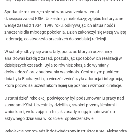
Spotkanie rozpoczęło się od wprowadzenia w temat
dziesięciu zasad KSM. Uczestnicy mieli okazję zgłębić historyczne
wersje zasad z 1934 i 1999 roku, odkrywając ich aktualność i
znaczenie dla młodego pokolenia. Dzień zakończył się Mszą Świętą
i adoracją, co stworzyło przestrzeń do osobistej refleksji.
W sobotę odbyły się warsztaty, podczas których uczestnicy
analizowali każdą z zasad, poszukując sposobów ich realizacji w
dzisiejszych czasach. Była to również okazja do wymiany
doświadczeń oraz budowania wspólnoty. Centralnym punktem
dnia była Eucharystia, a wieczór zwieńczyła adoracja i integracja,
która pozwoliła uczestnikom lepiej się poznać i wzmocnić relacje.
Ostatni dzień rekolekcji poświęcony był podsumowaniu pracy nad
zasadami KSM. Uczestnicy dzielili się swoimi przemyśleniami i
wnioskami, wskazując na to, jak zasady mogą inspirować do
aktywnego działania w Kościele i społeczeństwie.
Rekolekcje poprowadzili: doświadczony instruktor KSM, Aleksandra