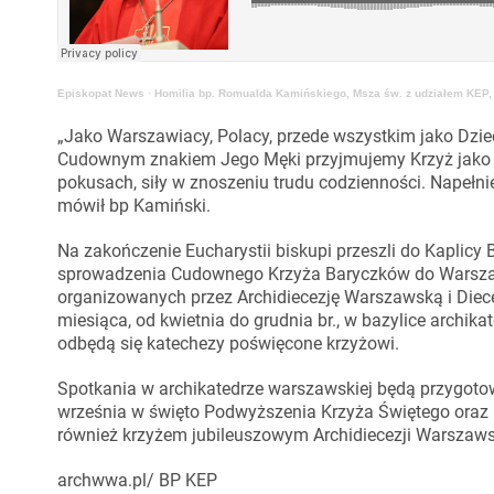
Episkopat News
·
Homilia bp. Romualda Kamińskiego, Msza św. z udziałem KEP,
„Jako Warszawiacy, Polacy, przede wszystkim jako Dzie
Cudownym znakiem Jego Męki przyjmujemy Krzyż jako na
pokusach, siły w znoszeniu trudu codzienności. Napełni
mówił bp Kamiński.
Na zakończenie Eucharystii biskupi przeszli do Kaplicy
sprowadzenia Cudownego Krzyża Baryczków do Warszaw
organizowanych przez Archidiecezję Warszawską i Diece
miesiąca, od kwietnia do grudnia br., w bazylice archi
odbędą się katechezy poświęcone krzyżowi.
Spotkania w archikatedrze warszawskiej będą przygot
września w święto Podwyższenia Krzyża Świętego oraz 
również krzyżem jubileuszowym Archidiecezji Warszaws
archwwa.pl/ BP KEP