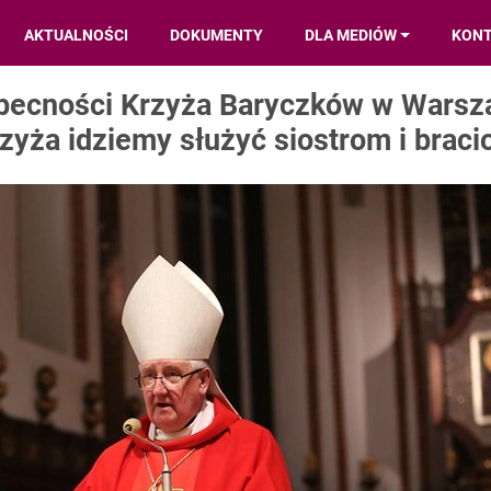
AKTUALNOŚCI
DOKUMENTY
DLA MEDIÓW
KON
 obecności Krzyża Baryczków w Warsz
rzyża idziemy służyć siostrom i brac