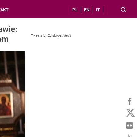
TAKT
PL
EN
IT
awie:
Tweets by EpiskopatNews
iom