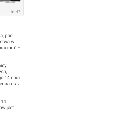
a, pod
ęstwa w
braciom” –
nicy
ych,
go 14 dnia
wenna oraz
 14
ów jest