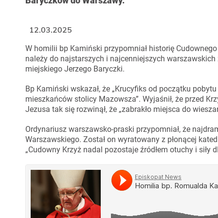
Baryczków do Warszawy.
12.03.2025
W homilii bp Kamiński przypomniał historię Cudownego K
należy do najstarszych i najcenniejszych warszawskich z
miejskiego Jerzego Baryczki.
Bp Kamiński wskazał, że „Krucyfiks od początku pobytu
mieszkańców stolicy Mazowsza”. Wyjaśnił, że przed Krz
Jezusa tak się rozwinął, że „zabrakło miejsca do wiesz
Ordynariusz warszawsko-praski przypomniał, że najdram
Warszawskiego. Został on wyratowany z płonącej katedry
„Cudowny Krzyż nadal pozostaje źródłem otuchy i siły 