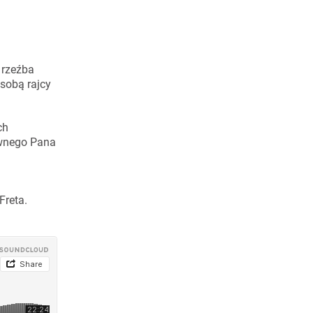
 rzeźba
osobą rajcy
ch
ownego Pana
Freta.