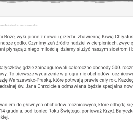
 archikatedra warszawska
ci Boże, wykupione z niewoli grzechu zbawienną Krwią Chrystus
sze godło. Czynimy zeń źródło nadziei w cierpieniach, zwyci
eni płynącą z niego miłością idziemy służyć naszym siostrom i 
 Baryczków, gdzie zainaugurowali całoroczne obchody 500. rocz
y. To pierwsze wydarzenie w programie obchodów rocznicow
zję Warszawsko-Praską, które potrwają prawie cały rok. Każde
katedralnej św. Jana Chrzciciela odmawiana będzie specjalna no
owaniem do głównych obchodów rocznicowych, które odbędą się
14 grudnia, pod koniec Roku Świętego, ponieważ Krzyż Baryczk
kiej.