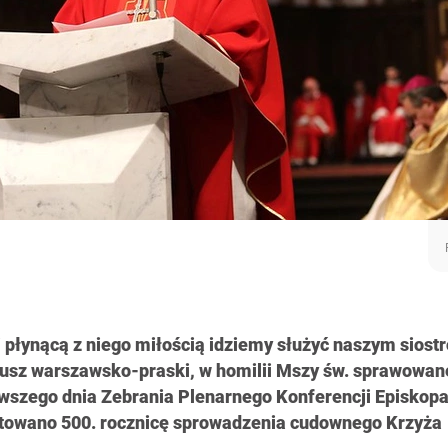
 płynącą z niego miłością idziemy służyć naszym siostr
usz warszawsko-praski, w homilii Mszy św. sprawowan
wszego dnia Zebrania Plenarnego Konferencji Episkopa
iętowano 500. rocznicę sprowadzenia cudownego Krzyża