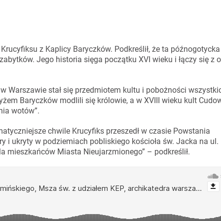
rucyfiksu z Kaplicy Baryczków. Podkreślił, że ta późnogotycka
abytków. Jego historia sięga początku XVI wieku i łączy się z 
 w Warszawie stał się przedmiotem kultu i pobożności wszystki
yżem Baryczków modlili się królowie, a w XVIII wieku kult Cud
ania wotów”.
atyczniejsze chwile Krucyfiks przeszedł w czasie Powstania
 i ukryty w podziemiach pobliskiego kościoła św. Jacka na ul. 
dla mieszkańców Miasta Nieujarzmionego” – podkreślił.