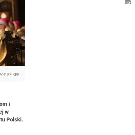
FOT. BP KEP
om i
ej w
tu Polski.