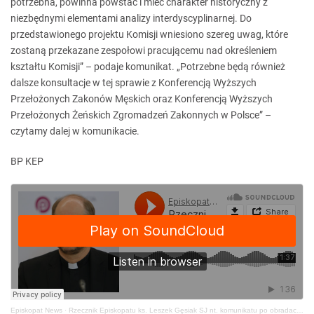
potrzebna, powinna powstać i mieć charakter historyczny z
niezbędnymi elementami analizy interdyscyplinarnej. Do
przedstawionego projektu Komisji wniesiono szereg uwag, które
zostaną przekazane zespołowi pracującemu nad określeniem
kształtu Komisji” – podaje komunikat. „Potrzebne będą również
dalsze konsultacje w tej sprawie z Konferencją Wyższych
Przełożonych Zakonów Męskich oraz Konferencją Wyższych
Przełożonych Żeńskich Zgromadzeń Zakonnych w Polsce” –
czytamy dalej w komunikacie.
BP KEP
Episkopat News
·
Rzecznik Episkopatu ks. Leszek Gęsiak SJ nt. komunikatu po obradach 400. Zebrania Plenarnego KEP