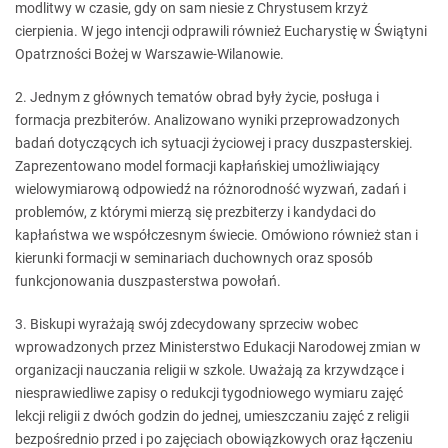
modlitwy w czasie, gdy on sam niesie z Chrystusem krzyż
cierpienia. W jego intencji odprawili również Eucharystię w Świątyni
Opatrzności Bożej w Warszawie-Wilanowie.
2. Jednym z głównych tematów obrad były życie, posługa i
formacja prezbiterów. Analizowano wyniki przeprowadzonych
badań dotyczących ich sytuacji życiowej i pracy duszpasterskiej.
Zaprezentowano model formacji kapłańskiej umożliwiający
wielowymiarową odpowiedź na różnorodność wyzwań, zadań i
problemów, z którymi mierzą się prezbiterzy i kandydaci do
kapłaństwa we współczesnym świecie. Omówiono również stan i
kierunki formacji w seminariach duchownych oraz sposób
funkcjonowania duszpasterstwa powołań.
3. Biskupi wyrażają swój zdecydowany sprzeciw wobec
wprowadzonych przez Ministerstwo Edukacji Narodowej zmian w
organizacji nauczania religii w szkole. Uważają za krzywdzące i
niesprawiedliwe zapisy o redukcji tygodniowego wymiaru zajęć
lekcji religii z dwóch godzin do jednej, umieszczaniu zajęć z religii
bezpośrednio przed i po zajęciach obowiązkowych oraz łączeniu