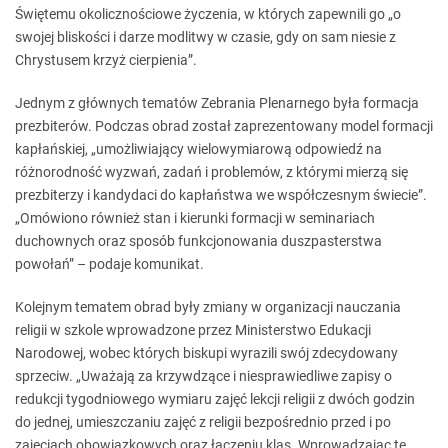
Świętemu okolicznościowe życzenia, w których zapewnili go „o
swojej bliskości i darze modlitwy w czasie, gdy on sam niesie z
Chrystusem krzyż cierpienia”.
Jednym z głównych tematów Zebrania Plenarnego była formacja
prezbiterów. Podczas obrad został zaprezentowany model formacji
kapłańskiej, „umożliwiający wielowymiarową odpowiedź na
różnorodność wyzwań, zadań i problemów, z którymi mierzą się
prezbiterzy i kandydaci do kapłaństwa we współczesnym świecie”.
„Omówiono również stan i kierunki formacji w seminariach
duchownych oraz sposób funkcjonowania duszpasterstwa
powołań” – podaje komunikat.
Kolejnym tematem obrad były zmiany w organizacji nauczania
religii w szkole wprowadzone przez Ministerstwo Edukacji
Narodowej, wobec których biskupi wyrazili swój zdecydowany
sprzeciw. „Uważają za krzywdzące i niesprawiedliwe zapisy o
redukcji tygodniowego wymiaru zajęć lekcji religii z dwóch godzin
do jednej, umieszczaniu zajęć z religii bezpośrednio przed i po
zajęciach obowiązkowych oraz łączeniu klas. Wprowadzając te