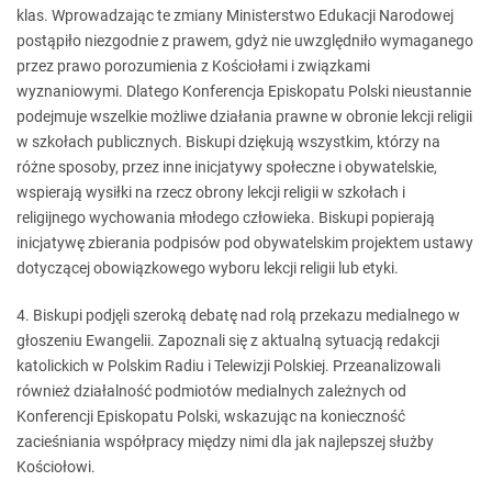
klas. Wprowadzając te zmiany Ministerstwo Edukacji Narodowej
postąpiło niezgodnie z prawem, gdyż nie uwzględniło wymaganego
przez prawo porozumienia z Kościołami i związkami
wyznaniowymi. Dlatego Konferencja Episkopatu Polski nieustannie
podejmuje wszelkie możliwe działania prawne w obronie lekcji religii
w szkołach publicznych. Biskupi dziękują wszystkim, którzy na
różne sposoby, przez inne inicjatywy społeczne i obywatelskie,
wspierają wysiłki na rzecz obrony lekcji religii w szkołach i
religijnego wychowania młodego człowieka. Biskupi popierają
inicjatywę zbierania podpisów pod obywatelskim projektem ustawy
dotyczącej obowiązkowego wyboru lekcji religii lub etyki.
4. Biskupi podjęli szeroką debatę nad rolą przekazu medialnego w
głoszeniu Ewangelii. Zapoznali się z aktualną sytuacją redakcji
katolickich w Polskim Radiu i Telewizji Polskiej. Przeanalizowali
również działalność podmiotów medialnych zależnych od
Konferencji Episkopatu Polski, wskazując na konieczność
zacieśniania współpracy między nimi dla jak najlepszej służby
Kościołowi.