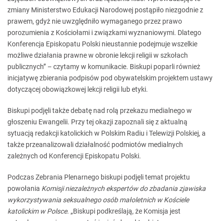
zmiany Ministerstwo Edukacji Narodowej postąpiło niezgodnie z
prawem, gdyż nie uwzględniło wymaganego przez prawo
porozumienia z Kościołami i związkami wyznaniowymi. Dlatego
Konferencja Episkopatu Polski nieustannie podejmuje wszelkie
możliwe działania prawne w obronie lekcji religii w szkołach
publicznych” – czytamy w komunikacie. Biskupi poparli również
inicjatywę zbierania podpisów pod obywatelskim projektem ustawy
dotyczącej obowiązkowej lekcji religii lub etyki.
Biskupi podjęli także debatę nad rolą przekazu medialnego w
głoszeniu Ewangelii. Przy tej okazji zapoznali się z aktualną
sytuacją redakcji katolickich w Polskim Radiu i Telewizji Polskiej, a
także przeanalizowali działalność podmiotów medialnych
zależnych od Konferencji Episkopatu Polski.
Podczas Zebrania Plenarnego biskupi podjęli temat projektu
powołania
Komisji niezależnych ekspertów do zbadania zjawiska
wykorzystywania seksualnego osób małoletnich w Kościele
katolickim w Polsce
. „Biskupi podkreślają, że Komisja jest