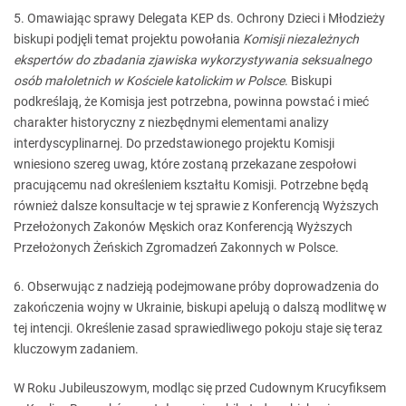
5. Omawiając sprawy Delegata KEP ds. Ochrony Dzieci i Młodzieży
biskupi podjęli temat projektu powołania
Komisji niezależnych
ekspertów do zbadania zjawiska wykorzystywania seksualnego
osób małoletnich w Kościele katolickim w Polsce
. Biskupi
podkreślają, że Komisja jest potrzebna, powinna powstać i mieć
charakter historyczny z niezbędnymi elementami analizy
interdyscyplinarnej. Do przedstawionego projektu Komisji
wniesiono szereg uwag, które zostaną przekazane zespołowi
pracującemu nad określeniem kształtu Komisji. Potrzebne będą
również dalsze konsultacje w tej sprawie z Konferencją Wyższych
Przełożonych Zakonów Męskich oraz Konferencją Wyższych
Przełożonych Żeńskich Zgromadzeń Zakonnych w Polsce.
6. Obserwując z nadzieją podejmowane próby doprowadzenia do
zakończenia wojny w Ukrainie, biskupi apelują o dalszą modlitwę w
tej intencji. Określenie zasad sprawiedliwego pokoju staje się teraz
kluczowym zadaniem.
W Roku Jubileuszowym, modląc się przed Cudownym Krucyfiksem