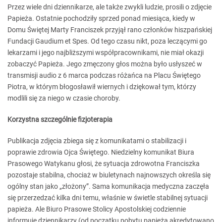
Przez wiele dni dziennikarze, ale także zwykli ludzie, prosili o zdjęcie
Papieża. Ostatnie pochodziły sprzed ponad miesiąca, kiedy w
Domu Świętej Marty Franciszek przyjął rano członków hiszpańskiej
Fundacji Gaudium et Spes. Od tego czasu nikt, poza leczącymi go
lekarzami i jego najbliższymi współpracownikami, nie miał okazji
zobaczyć Papieża. Jego zmęczony głos można było usłyszeć w
transmisji audio z 6 marca podczas różańca na Placu Świętego
Piotra, w którym błogosławił wiernych i dziękował tym, którzy
modlili się za niego w czasie choroby.
Korzystna szczególnie fizjoterapia
Publikacja zdjęcia zbiega się z komunikatami o stabilizacji i
poprawie zdrowia Ojca Świętego. Niedzielny komunikat Biura
Prasowego Watykanu głosi, że sytuacja zdrowotna Franciszka
pozostaje stabilna, chociaż w biuletynach najnowszych określa się
ogólny stan jako „złożony”. Sama komunikacja medyczna zaczęła
się przerzedzać kilka dni temu, właśnie w świetle stabilnej sytuacji
papieża. Ale Biuro Prasowe Stolicy Apostolskiej codziennie
informuje dziennikarzy (od początku pobytu papieża akredytowano